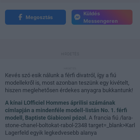
Küldés
Megosztás
Messengeren
Kevés szó esik nálunk a férfi divatról, így a fiú
modellekről is, most azonban teszünk egy kivételt,
hiszen meglehetősen érdekes anyagra bukkantunk!
A kínai LOfficiel Hommes áprilisi számának
címlapján a mindenféle modell-listán No. 1. férfi
modell, Baptiste Giabiconi pózol.
A francia fiú
/lara-
stone-chanel-boltokat-rabol-2348 target=_blank>Karl
Lagerfeld egyik legkedvesebb alanya