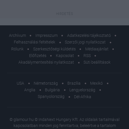
Archívum
Impresszum
Adatkezelési tájékoztató
Felhasználási feltételek
Szerzői jogi nyilatkozat
Rólunk
Szerkesztőségi küldetés
Médiaajánlat
Előfizetés
Kapcsolat
RSS
Akadálymentesítési nyilatkozat
Süti beállítások
USA
Németország
Brazília
Mexikó
Anglia
Bulgária
Lengyelország
Spanyolország
Dél-Afrika
© glamour.hu © IndaNext Hungary Kft. Az oldalak tartalmával
kapcsolatban minden jog fenntartva, beleértve a tartalom