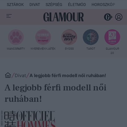
SZTÁROK
DIVAT
SZÉPSÉG
ÉLETMÓD
HOROSZKÓP
KU
MANCSPARTY
NYEREMÉNYJÁTÉK
SYOSS
TAROT
GLAMOUR
20
Divat
A legjobb férfi modell női ruhában!
A legjobb férfi modell női
ruhában!