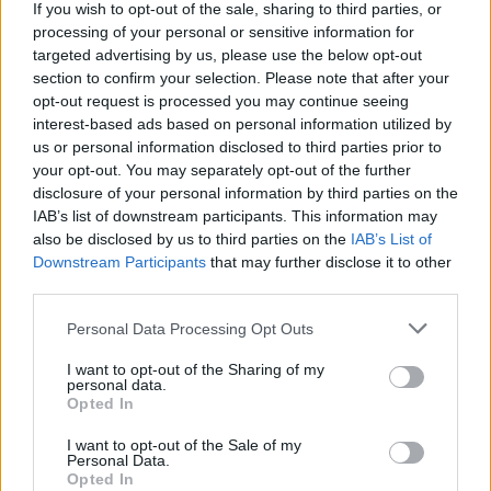
If you wish to opt-out of the sale, sharing to third parties, or
kultikus figuráinak bőrébe bújt
, a fotósorozatban,
processing of your personal or sensitive information for
amelyet egyébként Xiang Sun készített, látjuk David
targeted advertising by us, please use the below opt-out
Bowie-nak, Michael Jacksonnak, Prince-nek és
section to confirm your selection. Please note that after your
számtalan más hírességnek öltözve a modellt.
A
opt-out request is processed you may continue seeing
sorozatot egy olyan kép zárja, amelyen Giabiconi
interest-based ads based on personal information utilized by
Lady Gagává változva ül.
Neked hogy tetszik
us or personal information disclosed to third parties prior to
your opt-out. You may separately opt-out of the further
Baptiste és ez a sorozata?
disclosure of your personal information by third parties on the
IAB’s list of downstream participants. This information may
also be disclosed by us to third parties on the
IAB’s List of
Downstream Participants
that may further disclose it to other
third parties.
Kattints a képre és nézd meg a teljes sorozatot!
Please note that this website/app uses one or more Google
Personal Data Processing Opt Outs
services and may gather and store information including but
not limited to your visit or usage behaviour. You may click to
I want to opt-out of the Sharing of my
personal data.
grant or deny consent to Google and its third-party tags to
Opted In
use your data for below specified purposes in below Google
consent section.
I want to opt-out of the Sale of my
Personal Data.
Opted In