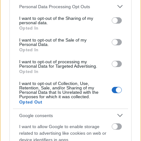
dúskeblű Upton idén tarolni fog!
Please note that this website/app uses one or more Google
Personal Data Processing Opt Outs
services and may gather and store information including but
A szőke kebelcsoda levetkőzött!
not limited to your visit or usage behaviour. You may click to
I want to opt-out of the Sharing of my
personal data.
grant or deny consent to Google and its third-party tags to
Opted In
use your data for below specified purposes in below Google
consent section.
I want to opt-out of the Sale of my
Personal Data.
Opted In
I want to opt-out of processing my
Personal Data for Targeted Advertising.
Opted In
I want to opt-out of Collection, Use,
Retention, Sale, and/or Sharing of my
Personal Data that Is Unrelated with the
Purposes for which it was collected.
Opted Out
Google consents
I want to allow Google to enable storage
related to advertising like cookies on web or
device identifiers in apps.