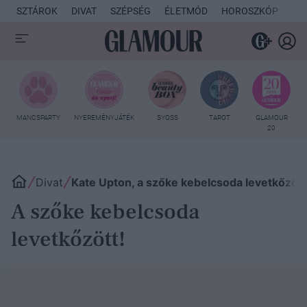
SZTÁROK
DIVAT
SZÉPSÉG
ÉLETMÓD
HOROSZKÓP
KU
MANCSPARTY
NYEREMÉNYJÁTÉK
SYOSS
TAROT
GLAMOUR
20
Divat
Kate Upton, a szőke kebelcsoda levetkőzött
A szőke kebelcsoda
levetkőzött!