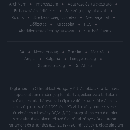
Archívum
Impresszum
Adatkezelési tájékoztató
Felhasználási feltételek
Szerzői jogi nyilatkozat
Rólunk
Szerkesztőségi küldetés
Médiaajánlat
Előfizetés
Kapcsolat
RSS
Akadálymentesítési nyilatkozat
Süti beállítások
USA
Németország
Brazília
Mexikó
Anglia
Bulgária
Lengyelország
Spanyolország
Dél-Afrika
© glamour.hu © IndaNext Hungary Kft. Az oldalak tartalmával
kapcsolatban minden jog fenntartva, beleértve a tartalom
szöveg- és adatbányászat céljára való felhasználását is – a
szerzői jogról szóló 1999. évi LXXVI. törvény rendelkezései
értelmében a törvény 35/A. § (1) paragrafusa és a digitális
szolgáltatások piacairól szóló európai irányelv (Az Európai
Parlament és a Tanács (EU) 2019/790 Irányelve) 4. cikke alapján!