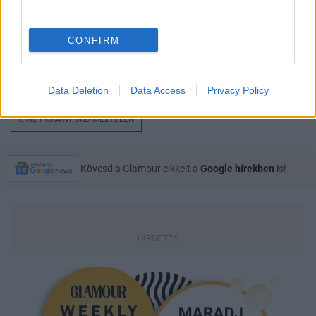
CONFIRM
KATE UPTON
MAGAZIN
CÍMLAP
Data Deletion
Data Access
Privacy Policy
CINDY CRAWFORD MEZTELEN
Kövesd a Glamour cikkeit a
Google hírekben
is!