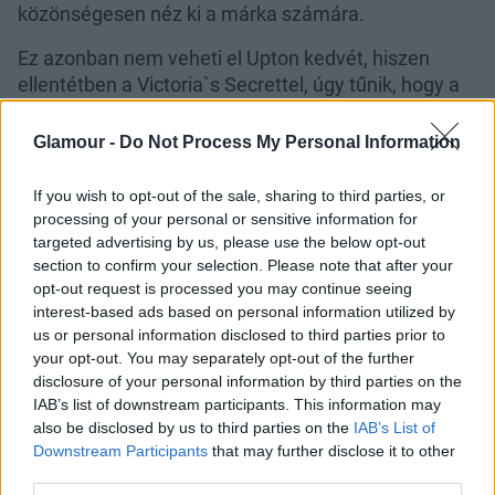
közönségesen néz ki a márka számára.
Ez azonban nem veheti el Upton kedvét, hiszen
ellentétben a Victoria`s Secrettel, úgy tűnik, hogy a
divatvilág egyik nagy sztárja lehet ebben az évben.
Már szerepelt az Esquire, illetve a GQ
Glamour -
Do Not Process My Personal Information
magazinokban, de, bár az előbbiek a férfi
közönséget célozzák meg, mégis első vetkőzését a
If you wish to opt-out of the sale, sharing to third parties, or
Muse divatmagazinban követte el.
processing of your personal or sensitive information for
targeted advertising by us, please use the below opt-out
Kattints a képre, és nézd meg Kate Uptont a Muse
section to confirm your selection. Please note that after your
magazinban!
opt-out request is processed you may continue seeing
interest-based ads based on personal information utilized by
us or personal information disclosed to third parties prior to
your opt-out. You may separately opt-out of the further
disclosure of your personal information by third parties on the
IAB’s list of downstream participants. This information may
Kate cseppet sem az a nádszálvékony karcsúság,
also be disclosed by us to third parties on the
IAB’s List of
Downstream Participants
that may further disclose it to other
de a természetes nőies idomok továbbra is
third parties.
hódítanak a divatvilágban, így könnyen lehet, hogy a