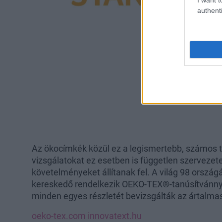
authenti
Az ökocímkék közül ez a legismertebb, számos t
vizsgálatokat ez esetben is független szervezet
követelményeket állítanak fel. A világ 98 ország
kereskedő rendelkezik OEKO-TEX®-tanúsítvánnyal
minden egyes részletét bevizsgálták az ártalma
oeko-tex.com
innovatext.hu