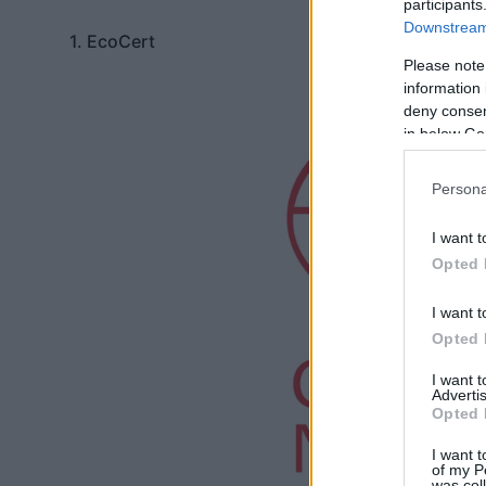
participants
Downstream 
1. EcoCert
Please note
information 
deny consent
in below Go
Persona
I want t
Opted 
I want t
Opted 
I want 
Advertis
Opted 
I want t
of my P
was col