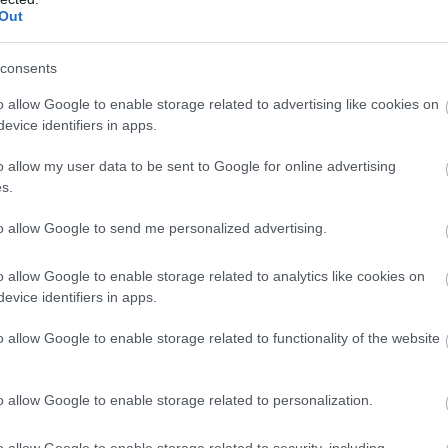
Out
zetközileg is elismert tanúsítvány,
consents
ológiai termesztésből/termelésből
, len, kender – is kaphatnak ilyen
o allow Google to enable storage related to advertising like cookies on
evice identifiers in apps.
o allow my user data to be sent to Google for online advertising
s.
to allow Google to send me personalized advertising.
o allow Google to enable storage related to analytics like cookies on
evice identifiers in apps.
o allow Google to enable storage related to functionality of the website
o allow Google to enable storage related to personalization.
o allow Google to enable storage related to security, including