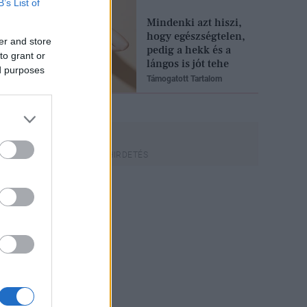
B’s List of
Mindenki azt hiszi,
hogy egészségtelen,
er and store
pedig a hekk és a
to grant or
lángos is jót tehe
ed purposes
Támogatott Tartalom