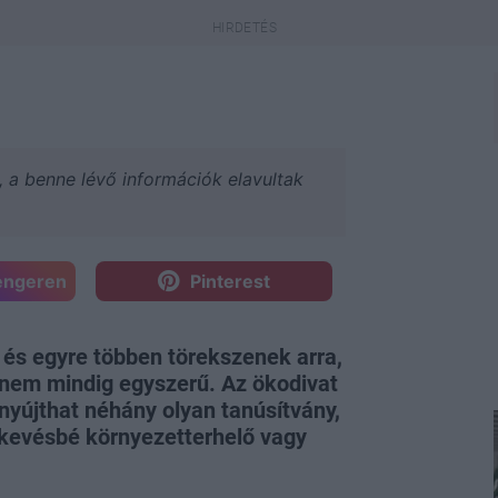
a, a benne lévő információk elavultak
engeren
Pinterest
 és egyre többen törekszenek arra,
 nem mindig egyszerű. Az ökodivat
 nyújthat néhány olyan tanúsítvány,
b kevésbé környezetterhelő vagy