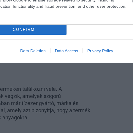
cation functionality and fraud prevention, and other user protection.
CONFIRM
Data Deletion
Data Access
Privacy Policy
erméken találkozni vele. A
ek végzik, amelyek szigorú
ában már tízezer gyártó, márka és
, amely azt bizonyítja, hogy a termék
s anyagokra.