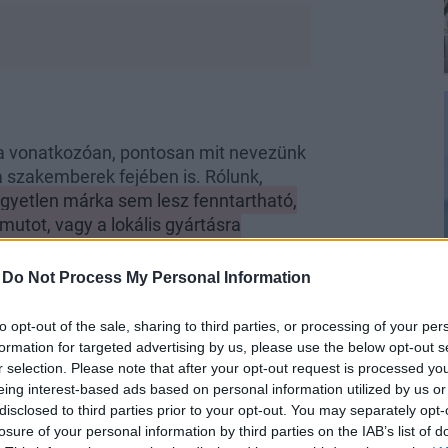
rra vonatkozóan, pontosan mit nevezünk
 szakemberek fejében is. Rólunk,
egyetlen márka sem lesz fenntartható,
utot, vagy a lokális gyártásra
rtelmezni, amelynek az alapanyag-
ak egy része.
Bizonyos esetekben az
-
Do Not Process My Personal Information
udni, hogy sok olyan hazai márka, alkotó
zerezni az ökominősítést, de a
to opt-out of the sale, sharing to third parties, or processing of your per
formation for targeted advertising by us, please use the below opt-out s
r selection. Please note that after your opt-out request is processed y
eing interest-based ads based on personal information utilized by us or
disclosed to third parties prior to your opt-out. You may separately opt-
losure of your personal information by third parties on the IAB’s list of