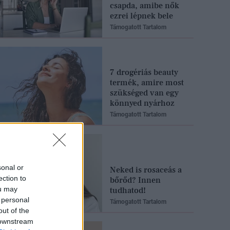
csapda, amibe nők
ezrei lépnek bele
Támogatott Tartalom
7 drogériás beauty
termék, amire most
szükséged van egy
könnyed nyárhoz
Támogatott Tartalom
sonal or
Neked is rosaceás a
ection to
bőrőd? Innen
ou may
tudhatod!
 personal
Támogatott Tartalom
out of the
 downstream