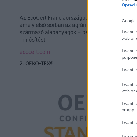
Opted 
Az EcoCert Franciaországból indult, de azóta nem
Google 
amely első sorban az agráriparra vonatkozik. Ök
származó alapanyagok – például organikus pamut
I want t
web or d
minősítést.
I want t
ecocert.com
purpose
2. OEKO-TEX®
I want 
I want t
web or d
I want t
or app.
I want t
I want t