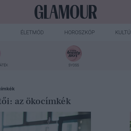
ÉLETMÓD
HOROSZKÓP
KULTÚ
ÁTÉK
SYOSS
ocímkék
tői: az ökocímkék