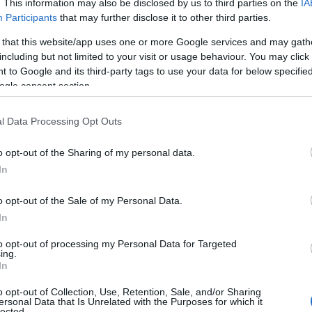
. This information may also be disclosed by us to third parties on the
IA
Participants
that may further disclose it to other third parties.
 that this website/app uses one or more Google services and may gath
including but not limited to your visit or usage behaviour. You may click 
 to Google and its third-party tags to use your data for below specifi
ogle consent section.
l Data Processing Opt Outs
o opt-out of the Sharing of my personal data.
In
o opt-out of the Sale of my Personal Data.
In
to opt-out of processing my Personal Data for Targeted
ing.
In
o opt-out of Collection, Use, Retention, Sale, and/or Sharing
ersonal Data that Is Unrelated with the Purposes for which it
lected.