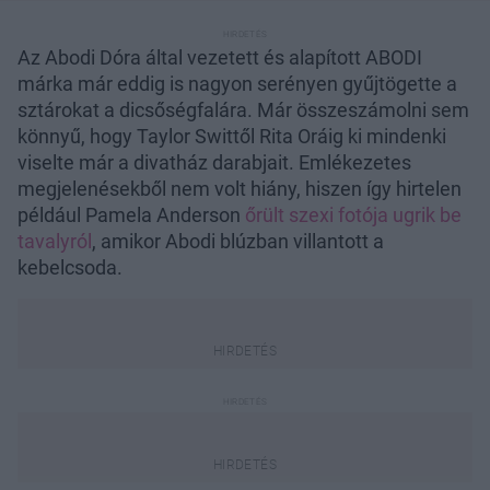
Az Abodi Dóra által vezetett és alapított ABODI
márka már eddig is nagyon serényen gyűjtögette a
sztárokat a dicsőségfalára. Már összeszámolni sem
könnyű, hogy Taylor Swittől Rita Oráig ki mindenki
viselte már a divatház darabjait. Emlékezetes
megjelenésekből nem volt hiány, hiszen így hirtelen
például Pamela Anderson
őrült szexi fotója ugrik be
tavalyról
, amikor Abodi blúzban villantott a
kebelcsoda.