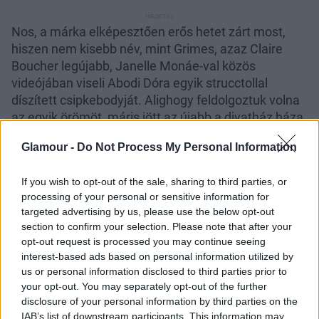
Nos, a márka elképesztően erős hetet zárt most,
hiszen nem kisebb név, mint Grimes, azaz Claire
Boucher legújabb, Janelle Monáe-val közös
videójában viseli Abodi Dóra egyik strucctollal
díszített csipkebodyját. Alighogy feldolgoztuk volna
az egyik örömöt, máris jött az újabb a divatház háza
tájáról, ami bizony nem kisebb siker. (
felső kép
)
Glamour -
Do Not Process My Personal Information
If you wish to opt-out of the sale, sharing to third parties, or
processing of your personal or sensitive information for
targeted advertising by us, please use the below opt-out
section to confirm your selection. Please note that after your
opt-out request is processed you may continue seeing
interest-based ads based on personal information utilized by
us or personal information disclosed to third parties prior to
your opt-out. You may separately opt-out of the further
disclosure of your personal information by third parties on the
IAB’s list of downstream participants. This information may