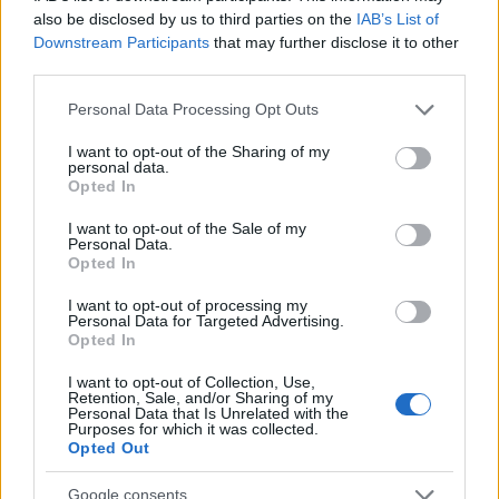
also be disclosed by us to third parties on the
IAB’s List of
Downstream Participants
that may further disclose it to other
Kelsea Ballerini ABODI
third parties.
Fotó:
Facebook/ABODI/Billboard
Please note that this website/app uses one or more Google
Personal Data Processing Opt Outs
services and may gather and store information including but
Az új Taylor Swiftnek kikiáltott 23 éves country-pop-
not limited to your visit or usage behaviour. You may click to
I want to opt-out of the Sharing of my
personal data.
sztár, Kelsea Ballerini, aki amúgy éppen a neves
grant or deny consent to Google and its third-party tags to
Opted In
zenei szaklap, a Billboard magazin címlapsztárja,
use your data for below specified purposes in below Google
consent section.
szintén egy pompás ABODI ruhában pózol az idei
I want to opt-out of the Sale of my
Personal Data.
Grammy-jelölteket bemutató anyagban. A márka
Opted In
idén gőzerővel halad előre, csak így tovább!
I want to opt-out of processing my
Personal Data for Targeted Advertising.
Opted In
I want to opt-out of Collection, Use,
Retention, Sale, and/or Sharing of my
Personal Data that Is Unrelated with the
Purposes for which it was collected.
Opted Out
Google consents