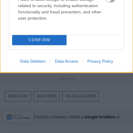
keresőben könnyebben megtaláld a
glamour.hu cikkeit
related to security, including authentication
functionality and fraud prevention, and other
user protection.
CONFIRM
Data Deletion
Data Access
Privacy Policy
ABODI DÓRA
ABODI DÓRA
KELSEA-BALLERINI
Kövesd a Glamour cikkeit a
Google hírekben
is!