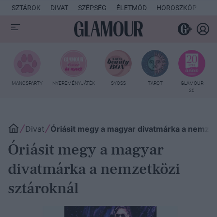
SZTÁROK
DIVAT
SZÉPSÉG
ÉLETMÓD
HOROSZKÓP
KU
MANCSPARTY
NYEREMÉNYJÁTÉK
SYOSS
TAROT
GLAMOUR
20
Divat
Óriásit megy a magyar divatmárka a nemzet
Óriásit megy a magyar
divatmárka a nemzetközi
sztároknál