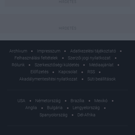
Archívum
Impresszum
Adatkezelési tájékoztató
Felhasználási feltételek
Szerzői jogi nyilatkozat
Rólunk
Szerkesztőségi küldetés
Médiaajánlat
Előfizetés
Kapcsolat
RSS
Akadálymentesítési nyilatkozat
Süti beállítások
USA
Németország
Brazília
Mexikó
Anglia
Bulgária
Lengyelország
Spanyolország
Dél-Afrika