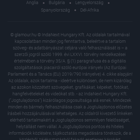
Anglia
Bulgária
Lengyelország
Spanyolország
Dél-Afrika
© glamour.hu © IndaNext Hungary Kft. Az oldalak tartalmával
kapcsolatban minden jog fenntartva, beleértve a tartalom
szöveg- és adatbányászat céljára való felhasználását is – a
szerzői jogról szóló 1999. évi LXXVI. törvény rendelkezései
értelmében a törvény 35/A. § (1) paragrafusa és a digitális
szolgáltatások piacairól szóló európai irányelv (Az Európai
Parlament és a Tanács (EU) 2019/790 Irányelve) 4. cikke alapján!
Az oldalak, azok tartalma - ideértve különösen, de nem kizárólag
az azokon közzétett szövegeket, grafikákat, képeket, fotókat,
hangfelvételeket és videókat stb. - az IndaNext Hungary Kft.
("Jogtulajdonos") kizárólagos jogosultsága alá esnek. Mindezek
minden és bármely felhasználása csak a Jogtulajdonos előzetes
írásbeli hozzájárulásával lehetséges. Az oldalról kivezető linkeken
elérhető tartalmakért a Jogtulajdonos semmilyen felelősséget,
helytállást nem vállal. A Jogtulajdonos pontos és hiteles
Napi hor
információk közlésére, tájékoztatás megadására törekszik, de a
Szűz vé
közlésből, tájékoztatásból fakadó esetleges károkért