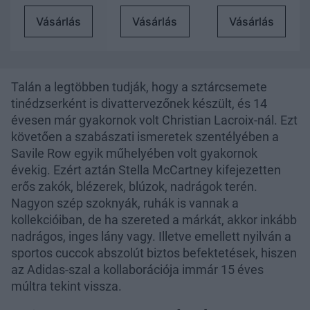
Vásárlás
Vásárlás
Vásárlás
Talán a legtöbben tudják, hogy a sztárcsemete
tinédzserként is divattervezőnek készült, és 14
évesen már gyakornok volt Christian Lacroix-nál. Ezt
követően a szabászati ismeretek szentélyében a
Savile Row egyik műhelyében volt gyakornok
évekig. Ezért aztán Stella McCartney kifejezetten
erős zakók, blézerek, blúzok, nadrágok terén.
Nagyon szép szoknyák, ruhák is vannak a
kollekcióiban, de ha szereted a márkát, akkor inkább
nadrágos, inges lány vagy. Illetve emellett nyilván a
sportos cuccok abszolút biztos befektetések, hiszen
az Adidas-szal a kollaborációja immár 15 éves
múltra tekint vissza.