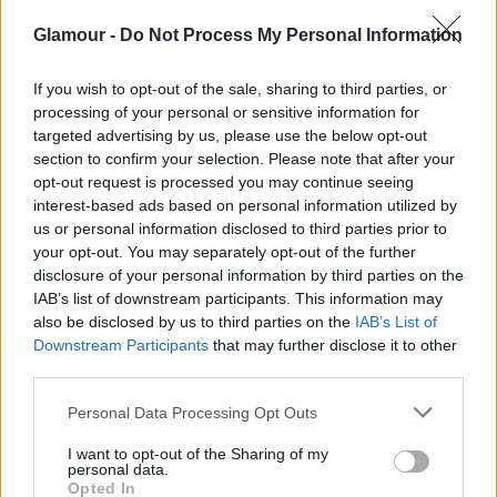
Glamour -
Do Not Process My Personal Information
Mit vettünk?
If you wish to opt-out of the sale, sharing to third parties, or
Lássuk csak! Az övtáska abszolút divatba jött az
processing of your personal or sensitive information for
utóbbi egy évben, és idén sem fog leáldozni a
targeted advertising by us, please use the below opt-out
praktikus darabnak. Ezt a szuperhősnős darabot
section to confirm your selection. Please note that after your
több sztár is hordta már, nagyon vagány lenne
opt-out request is processed you may continue seeing
ebben hasítani a Szigeten például!
interest-based ads based on personal information utilized by
us or personal information disclosed to third parties prior to
your opt-out. You may separately opt-out of the further
disclosure of your personal information by third parties on the
IAB’s list of downstream participants. This information may
also be disclosed by us to third parties on the
IAB’s List of
Downstream Participants
that may further disclose it to other
third parties.
Please note that this website/app uses one or more Google
Personal Data Processing Opt Outs
services and may gather and store information including but
not limited to your visit or usage behaviour. You may click to
I want to opt-out of the Sharing of my
personal data.
grant or deny consent to Google and its third-party tags to
Opted In