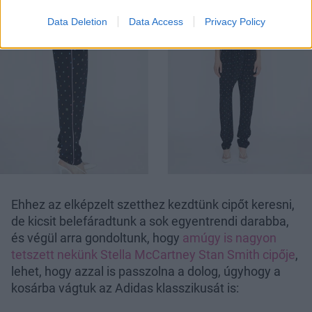
Data Deletion
Data Access
Privacy Policy
Ehhez az elképzelt szetthez kezdtünk cipőt keresni,
de kicsit belefáradtunk a sok egyentrendi darabba,
és végül arra gondoltunk, hogy
amúgy is nagyon
tetszett nekünk Stella McCartney Stan Smith cipője
,
lehet, hogy azzal is passzolna a dolog, úgyhogy a
kosárba vágtuk az Adidas klasszikusát is: