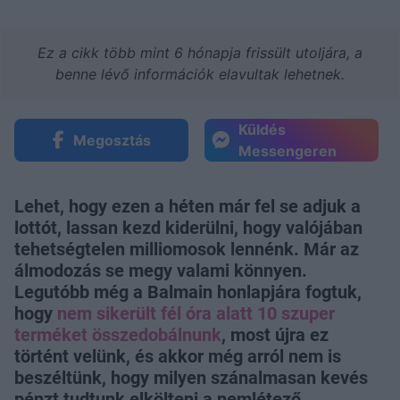
Ez a cikk több mint 6 hónapja frissült utoljára, a
benne lévő információk elavultak lehetnek.
Küldés
Megosztás
Messengeren
Lehet, hogy ezen a héten már fel se adjuk a
lottót, lassan kezd kiderülni, hogy valójában
tehetségtelen milliomosok lennénk. Már az
álmodozás se megy valami könnyen.
Legutóbb még a Balmain honlapjára fogtuk,
hogy
nem sikerült fél óra alatt 10 szuper
terméket összedobálnunk
, most újra ez
történt velünk, és akkor még arról nem is
beszéltünk, hogy milyen szánalmasan kevés
pénzt tudtunk elkölteni a nemlétező