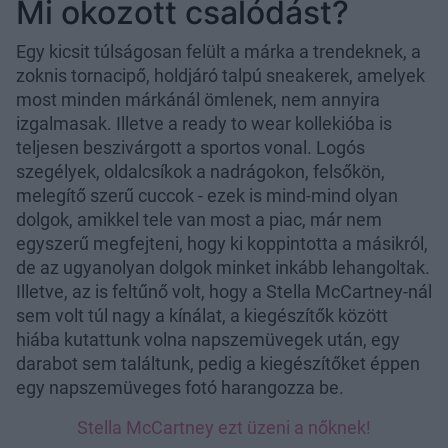
Mi okozott csalódást?
Egy kicsit túlságosan felült a márka a trendeknek, a
zoknis tornacipő, holdjáró talpú sneakerek, amelyek
most minden márkánál ömlenek, nem annyira
izgalmasak. Illetve a ready to wear kollekióba is
teljesen beszivárgott a sportos vonal. Logós
szegélyek, oldalcsíkok a nadrágokon, felsőkön,
melegítő szerű cuccok - ezek is mind-mind olyan
dolgok, amikkel tele van most a piac, már nem
egyszerű megfejteni, hogy ki koppintotta a másikról,
de az ugyanolyan dolgok minket inkább lehangoltak.
Illetve, az is feltűnő volt, hogy a Stella McCartney-nál
sem volt túl nagy a kínálat, a kiegészítők között
hiába kutattunk volna napszemüvegek után, egy
darabot sem találtunk, pedig a kiegészítőket éppen
egy napszemüveges fotó harangozza be.
Stella McCartney ezt üzeni a nőknek!