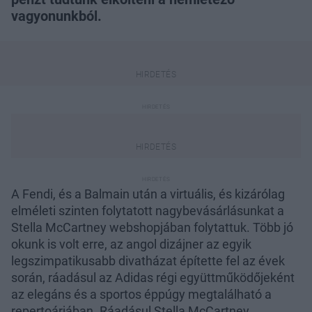
vagyonunkból.
A Fendi, és a Balmain után a virtuális, és kizárólag
elméleti szinten folytatott nagybevásárlásunkat a
Stella McCartney webshopjában folytattuk. Több jó
okunk is volt erre, az angol dizájner az egyik
legszimpatikusabb divatházat építette fel az évek
során, ráadásul az Adidas régi együttműködőjeként
az elegáns és a sportos éppúgy megtalálható a
repertoárjában. Ráadásul Stella McCartney