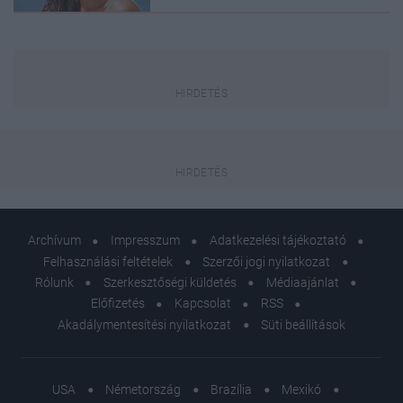
Archívum
Impresszum
Adatkezelési tájékoztató
Felhasználási feltételek
Szerzői jogi nyilatkozat
Rólunk
Szerkesztőségi küldetés
Médiaajánlat
Előfizetés
Kapcsolat
RSS
Akadálymentesítési nyilatkozat
Süti beállítások
USA
Németország
Brazília
Mexikó