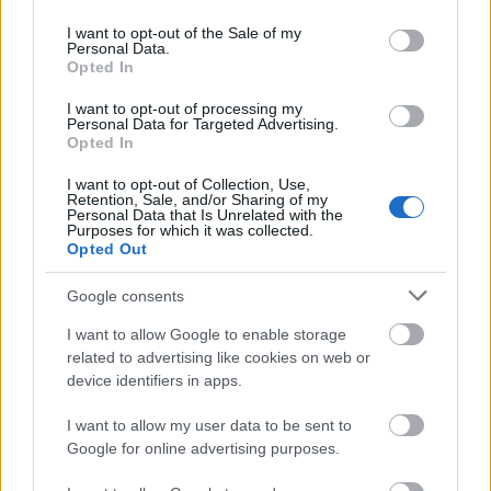
use your data for below specified purposes in below Google
consent section.
I want to opt-out of the Sale of my
Personal Data.
Opted In
I want to opt-out of processing my
Mivel említettük, hogy a zakók, blézerek terén a
Personal Data for Targeted Advertising.
Stella McCartney igen erős, azonnal nézelődni
Opted In
kezdtünk, és találtunk egy istenien élénk, de bájos
I want to opt-out of Collection, Use,
rózsaszínű darabot.
Retention, Sale, and/or Sharing of my
Personal Data that Is Unrelated with the
Purposes for which it was collected.
Opted Out
Google consents
I want to allow Google to enable storage
related to advertising like cookies on web or
device identifiers in apps.
I want to allow my user data to be sent to
Google for online advertising purposes.