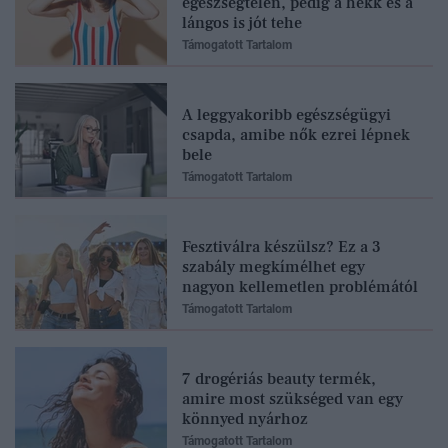
egészségtelen, pedig a hekk és a
lángos is jót tehe
Támogatott Tartalom
A leggyakoribb egészségügyi
csapda, amibe nők ezrei lépnek
bele
Támogatott Tartalom
Fesztiválra készülsz? Ez a 3
szabály megkímélhet egy
nagyon kellemetlen problémától
Támogatott Tartalom
7 drogériás beauty termék,
amire most szükséged van egy
könnyed nyárhoz
Támogatott Tartalom