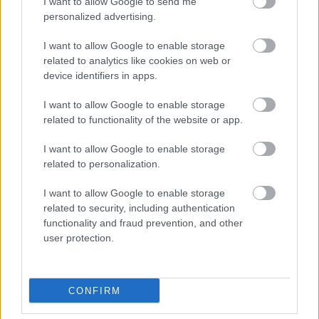
I want to allow Google to send me
personalized advertising.
I want to allow Google to enable storage
related to analytics like cookies on web or
device identifiers in apps.
I want to allow Google to enable storage
related to functionality of the website or app.
I want to allow Google to enable storage
Igazából ehhez szerettünk volna egy visszafogott,
related to personalization.
fekete felsőt, blúzt választani, de ezen a téren kicsit
I want to allow Google to enable storage
csalódnunk kellett. Viszont kutakodás közben
related to security, including authentication
ráleltünk egy pizsamaszerű összeállításra, ami
functionality and fraud prevention, and other
végtelenül jópofának néz ki, és talán még a
user protection.
rózsaszínű blézer is menne hozzá:
CONFIRM