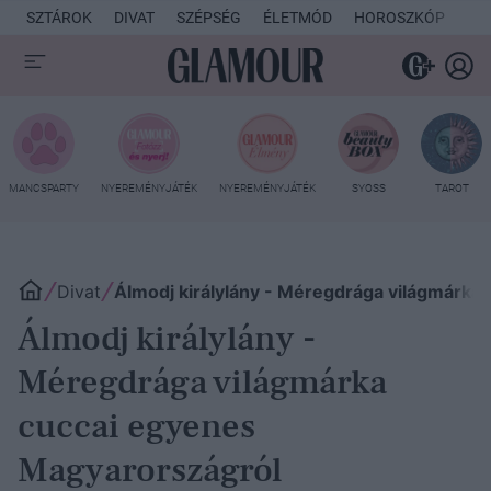
SZTÁROK
DIVAT
SZÉPSÉG
ÉLETMÓD
HOROSZKÓP
KU
MANCSPARTY
NYEREMÉNYJÁTÉK
NYEREMÉNYJÁTÉK
SYOSS
TAROT
Divat
Álmodj királylány - Méregdrága világmárka
Álmodj királylány -
Méregdrága világmárka
cuccai egyenes
Magyarországról