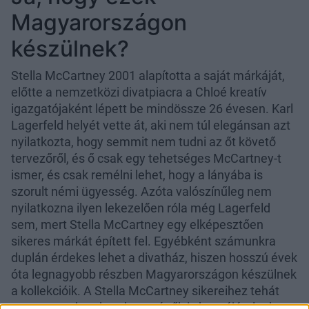
Magyarországon
készülnek?
Stella McCartney 2001 alapította a saját márkáját,
előtte a nemzetközi divatpiacra a Chloé kreatív
igazgatójaként lépett be mindössze 26 évesen. Karl
Lagerfeld helyét vette át, aki nem túl elegánsan azt
nyilatkozta, hogy semmit nem tudni az őt követő
tervezőről, és ő csak egy tehetséges McCartney-t
ismer, és csak remélni lehet, hogy a lányába is
szorult némi ügyesség. Azóta valószínűleg nem
nyilatkozna ilyen lekezelően róla még Lagerfeld
sem, mert Stella McCartney egy elképesztően
sikeres márkát épített fel. Egyébként számunkra
duplán érdekes lehet a divatház, hiszen hosszú évek
óta legnagyobb részben Magyarországon készülnek
a kollekcióik. A Stella McCartney sikereihez tehát
magyar szakemberek, varrónők is hozzájárulnak.