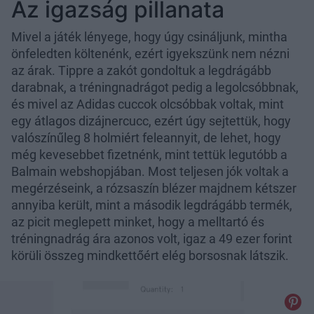
Az igazság pillanata
Mivel a játék lényege, hogy úgy csináljunk, mintha
önfeledten költenénk, ezért igyekszünk nem nézni
az árak. Tippre a zakót gondoltuk a legdrágább
darabnak, a tréningnadrágot pedig a legolcsóbbnak,
és mivel az Adidas cuccok olcsóbbak voltak, mint
egy átlagos dizájnercucc, ezért úgy sejtettük, hogy
valószínűleg 8 holmiért feleannyit, de lehet, hogy
még kevesebbet fizetnénk, mint tettük legutóbb a
Balmain webshopjában. Most teljesen jók voltak a
megérzéseink, a rózsaszín blézer majdnem kétszer
annyiba került, mint a második legdrágább termék,
az picit meglepett minket, hogy a melltartó és
tréningnadrág ára azonos volt, igaz a 49 ezer forint
körüli összeg mindkettőért elég borsosnak látszik.