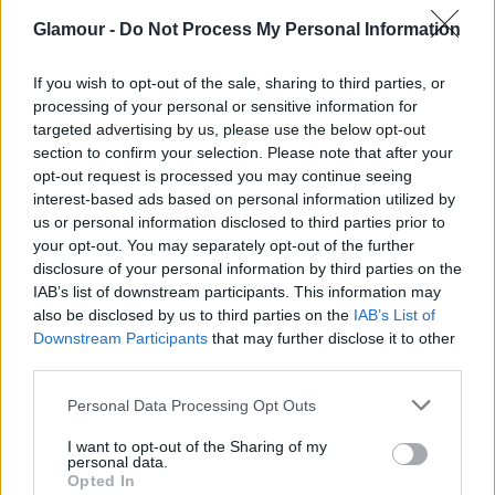
Glamour -
Do Not Process My Personal Information
Ez tényleg Emma Stone? Még sosem
If you wish to opt-out of the sale, sharing to third parties, or
sosem viselt ennyire merész ruhát!
processing of your personal or sensitive information for
targeted advertising by us, please use the below opt-out
section to confirm your selection. Please note that after your
Leighton Meester tiszta
opt-out request is processed you may continue seeing
interest-based ads based on personal information utilized by
Blair Waldorf
us or personal information disclosed to third parties prior to
your opt-out. You may separately opt-out of the further
A színésznő mesés külsővel jelent meg az Amazon
disclosure of your personal information by third parties on the
Freevee és a Prime Video által rendezett Winter
IAB’s list of downstream participants. This information may
also be disclosed by us to third parties on the
IAB’s List of
Wonderland Gálán. Az ünnepek alkalmából a Gossip
Downstream Participants
that may further disclose it to other
Girl sztárja Silvia Tcherassi legelegánsabb ünnepi
third parties.
ruháját vette elő, egy selymes, cseresznyepiros
ruhát, amelyet a dekoltázs alatt egy hatalmas rózsa
Please note that this website/app uses one or more Google
Personal Data Processing Opt Outs
díszít. Blair Waldorf biztos, hogy büszke lenne a
services and may gather and store information including but
not limited to your visit or usage behaviour. You may click to
I want to opt-out of the Sharing of my
karakterét alakító színésznőre!
personal data.
grant or deny consent to Google and its third-party tags to
Opted In
use your data for below specified purposes in below Google