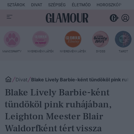
SZTÁROK
DIVAT
SZÉPSÉG
ÉLETMÓD
HOROSZKÓP
KU
MANCSPARTY
NYEREMÉNYJÁTÉK
NYEREMÉNYJÁTÉK
SYOSS
TAROT
Divat
Blake Lively Barbie-ként tündököl pink ruhá
Blake Lively Barbie-ként
tündököl pink ruhájában,
Leighton Meester Blair
Waldorfként tért vissza