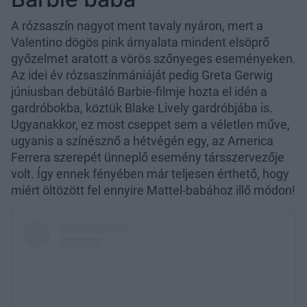
A rózsaszín nagyot ment tavaly nyáron, mert a
Valentino dögös pink árnyalata mindent elsöprő
győzelmet aratott a vörös szőnyeges eseményeken.
Az idei év rózsaszínmániáját pedig Greta Gerwig
júniusban debütáló Barbie-filmje hozta el idén a
gardróbokba, köztük Blake Lively gardróbjába is.
Ugyanakkor, ez most cseppet sem a véletlen műve,
ugyanis a színésznő a hétvégén egy, az America
Ferrera szerepét ünneplő esemény társszervezője
volt. Így ennek fényében már teljesen érthető, hogy
miért öltözött fel ennyire Mattel-babához illő módon!