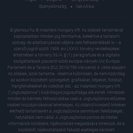
Spanyolország
Dél-Afrika
© glamour.hu © IndaNext Hungary Kft. Az oldalak tartalmával
kapcsolatban minden jog fenntartva, beleértve a tartalom
szöveg- és adatbányászat céljára való felhasználását is – a
szerzői jogról szóló 1999. évi LXXVI. törvény rendelkezései
értelmében a törvény 35/A. § (1) paragrafusa és a digitális
szolgáltatások piacairól szóló európai irányelv (Az Európai
Parlament és a Tanács (EU) 2019/790 Irányelve) 4. cikke alapján!
Az oldalak, azok tartalma - ideértve különösen, de nem kizárólag
az azokon közzétett szövegeket, grafikákat, képeket, fotókat,
hangfelvételeket és videókat stb. - az IndaNext Hungary Kft.
("Jogtulajdonos") kizárólagos jogosultsága alá esnek. Mindezek
minden és bármely felhasználása csak a Jogtulajdonos előzetes
írásbeli hozzájárulásával lehetséges. Az oldalról kivezető linkeken
elérhető tartalmakért a Jogtulajdonos semmilyen felelősséget,
helytállást nem vállal. A Jogtulajdonos pontos és hiteles
Bennfent
információk közlésére, tájékoztatás megadására törekszik, de a
látják 
közlésből, tájékoztatásból fakadó esetleges károkért