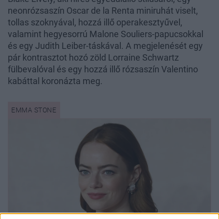
neonrózsaszín Oscar de la Renta miniruhát viselt,
tollas szoknyával, hozzá illő operakesztyűvel,
valamint hegyesorrú Malone Souliers-papucsokkal
és egy Judith Leiber-táskával. A megjelenését egy
pár kontrasztot hozó zöld Lorraine Schwartz
fülbevalóval és egy hozzá illő rózsaszín Valentino
kabáttal koronázta meg.