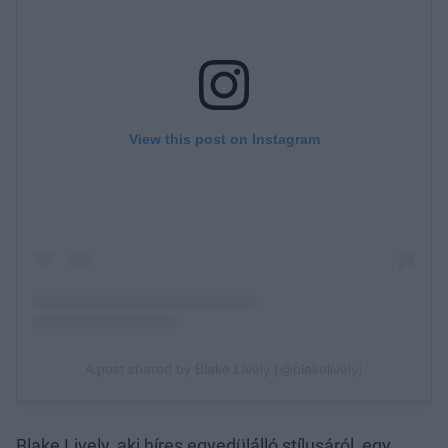
Blake Lively, aki híres egyedülálló stílusáról, egy