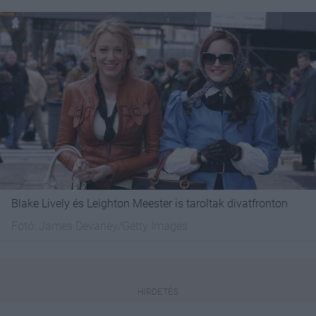
Blake Lively és Leighton Meester is taroltak divatfronton
Fotó:
James Devaney/Getty Images