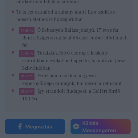
amikor nem látják a kamerák
Te is ezt csinálod a zuhany alatt? Ez a szokás a
hosszú élethez is hozzájárulhat
Ő Sebestyén Balázs jóképű, 17 éves fia:
FEMINA
Beni a Szigeten apjával 65 ezer ember előtt lépett
fel
Türkizkék folyó csorog a keskeny
FEMINA
szurdokban: ezeket ne hagyd ki, ha autóval jársz
Szlovéniában
Ezért nem csökken a gyerek
DÍVÁNY
képernyőideje: mutatjuk, hol kezdd a reformot
Így strandolt Budapest: a Gellért fürdő
DÍVÁNY
100 éve
Küldés
Megosztás
Messengeren