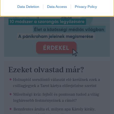
Data Deletion
Data Access
Privacy Policy
Ezeket olvastad már?
Holnaptól sorsdöntő válaszút elé kerülnek ezek a
csillagjegyek a Tarot kártya előrejelzése szerint
Műveltségi kvíz: fejből és pontosan tudod a világ
leghíresebb festményeinek a címét?
Bennfentes árulta el, milyen apa Károly király,