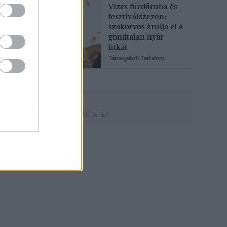
Vizes fürdőruha és
fesztiválszezon:
szakorvos árulja el a
gondtalan nyár
titkát
Támogatott Tartalom