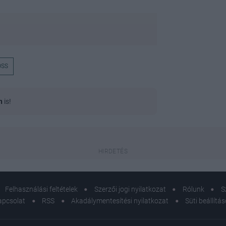
OSS
n
is!
Felhasználási feltételek
Szerzői jogi nyilatkozat
Rólunk
S
apcsolat
RSS
Akadálymentesítési nyilatkozat
Süti beállítá