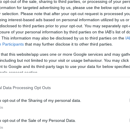
to opt-out of the sale, sharing to third parties, or processing of your per
formation for targeted advertising by us, please use the below opt-out s
r selection. Please note that after your opt-out request is processed y
eing interest-based ads based on personal information utilized by us or
disclosed to third parties prior to your opt-out. You may separately opt-
losure of your personal information by third parties on the IAB’s list of
. This information may also be disclosed by us to third parties on the
IA
Participants
that may further disclose it to other third parties.
a, a benne lévő információk elavultak
 that this website/app uses one or more Google services and may gath
including but not limited to your visit or usage behaviour. You may click 
 to Google and its third-party tags to use your data for below specifi
ogle consent section.
engeren
Pinterest
l Data Processing Opt Outs
o opt-out of the Sharing of my personal data.
In
o opt-out of the Sale of my Personal Data.
kollekciójának arca, egyesek máris tudni
In