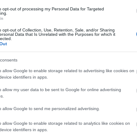
etett.
to opt-out of processing my Personal Data for Targeted
ing.
korábban volt már a Shiseido és a St.
In
, Louis Vuitton is kivetette rá a
 dolgozni: Madonna, Bono, Sofia
o opt-out of Collection, Use, Retention, Sale, and/or Sharing
ersonal Data that Is Unrelated with the Purposes for which it
 az utóbbi időben arcukat adták a
lected.
ár.
Out
consents
o allow Google to enable storage related to advertising like cookies on
evice identifiers in apps.
o allow my user data to be sent to Google for online advertising
s.
to allow Google to send me personalized advertising.
o allow Google to enable storage related to analytics like cookies on
evice identifiers in apps.