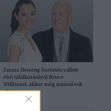
Emma Heming őszintén vallott
első találkozásáról Bruce
Willisszel, akkor még mással volt
eljegyezve