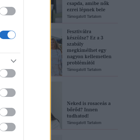
csapda, amibe nők
ezrei lépnek bele
Támogatott Tartalom
Fesztiválra
készülsz? Ez a 3
szabály
megkímélhet egy
nagyon kellemetlen
problémától
Támogatott Tartalom
Neked is rosaceás a
bőrőd? Innen
tudhatod!
Támogatott Tartalom