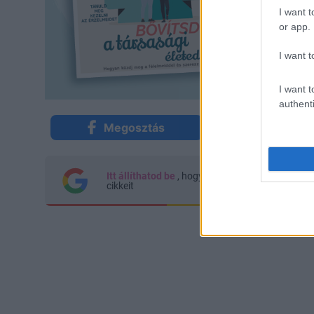
I want t
or app.
I want t
I want t
authenti
Megosztás
Küldés Mes
Itt állíthatod be
, hogy a Google keresőben kön
cikkeit