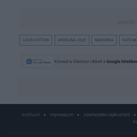
LOUIS VUITTON
ANGELINA JOLIE
MADONNA
KATE M
Kövesd a Glamour cikkeit a
Google hírekbe
Archívum
Impresszum
Adatkezelési tájékoztató
K