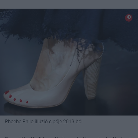
Phoebe Philo illúzió cipője 2013-ból