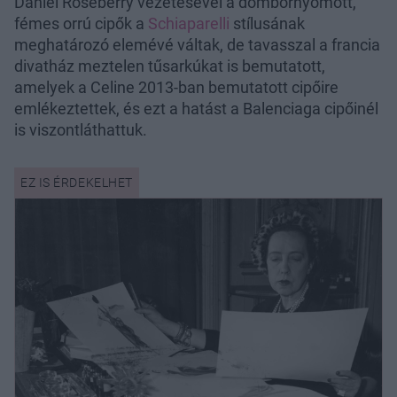
Daniel Roseberry vezetésével a dombornyomott,
fémes orrú cipők a
Schiaparelli
stílusának
meghatározó elemévé váltak, de tavasszal a francia
divatház meztelen tűsarkúkat is bemutatott,
amelyek a Celine 2013-ban bemutatott cipőire
emlékeztettek, és ezt a hatást a Balenciaga cipőinél
is viszontláthattuk.