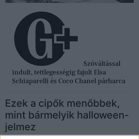
Szóváltással
indult, tettlegességig fajult Elsa
Schiaparelli és Coco Chanel párharca
Ezek a cipők menőbbek,
mint bármelyik halloween-
jelmez