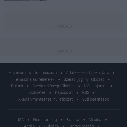
Archívum
Impresszum
Adatkezelési tájékoztató
Felhasználási feltételek
Szerzői jogi nyilatkozat
Rólunk
Szerkesztőségi küldetés
Médiaajánlat
Előfizetés
Kapcsolat
RSS
Akadálymentesítési nyilatkozat
Süti beállítások
USA
Németország
Brazília
Mexikó
Anglia
Bulgária
Lengyelország