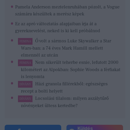
Pamela Anderson meztelenruhában pózolt, a Vogue
számára készültek a merész képek
Ez az apró változtatás alapjaiban írja át a
gyereknevelést, neked is ki kell próbálnod
Ő volt a sármos Luke Skywalker a Star
FEMINA
Wars-ban: a 74 éves Mark Hamill mellett
elmennél az utcán
Nem sikerült teherbe esnie, lefutott 2000
FEMINA
kilométert az Alpokban: Sophie Woods a férfiakat
is lenyomta
Házi granola fillérekből: egészséges
DÍVÁNY
recept a bolti helyett
Locsolási tilalom: milyen aszálytűrő
DÍVÁNY
növényeket ültess kertedbe?
Küldés