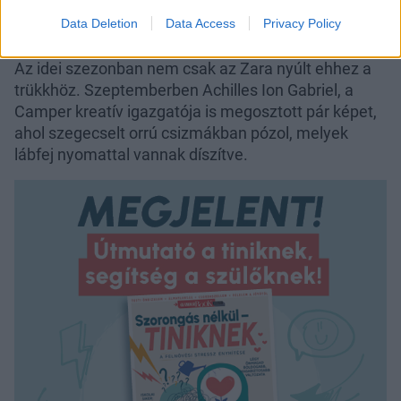
Data Deletion
Data Access
Privacy Policy
Az idei szezonban nem csak az Zara nyúlt ehhez a
trükkhöz. Szeptemberben Achilles Ion Gabriel, a
Camper kreatív igazgatója is megosztott pár képet,
ahol szegecselt orrú csizmákban pózol, melyek
lábfej nyomattal vannak díszítve.