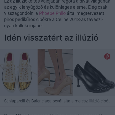
Ez az illúziókeltés valójában régóta a divat világának
az egyik lenyűgöző és különleges eleme. Elég csak
visszagondolni a
Phoebe Philo
által megtervezett
piros pedikűrös cipőkre a Celine 2013-as tavaszi-
nyári kollekciójából.
Idén visszatért az illúzió
Schiaparelli és Balenciaga bevállalta a merész illúzió cipőt