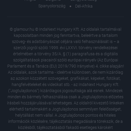
Spanyolország
Dél-Afrika
© glamour.hu © IndaNext Hungary Kft. Az oldalak tartalmával
kapcsolatban minden jog fenntartva, beleértve a tartalom
szöveg- és adatbányászat céljára való felhasználását is – a
szerzői jogról szóló 1999. évi LXXVI. törvény rendelkezései
értelmében a törvény 35/A. § (1) paragrafusa és a digitális
szolgáltatások piacairól szóló európai irányelv (Az Európai
Parlament és a Tanács (EU) 2019/790 Irányelve) 4. cikke alapján!
Az oldalak, azok tartalma - ideértve különösen, de nem kizárólag
az azokon közzétett szövegeket, grafikákat, képeket, fotókat,
hangfelvételeket és videókat stb. - az IndaNext Hungary Kft.
("Jogtulajdonos") kizárólagos jogosultsága alá esnek. Mindezek
minden és bármely felhasználása csak a Jogtulajdonos előzetes
írásbeli hozzájárulásával lehetséges. Az oldalról kivezető linkeken
elérhető tartalmakért a Jogtulajdonos semmilyen felelősséget,
helytállást nem vállal. A Jogtulajdonos pontos és hiteles
Árnyék,
információk közlésére, tájékoztatás megadására törekszik, de a
ezzel m
közlésből, tájékoztatásból fakadó esetleges károkért