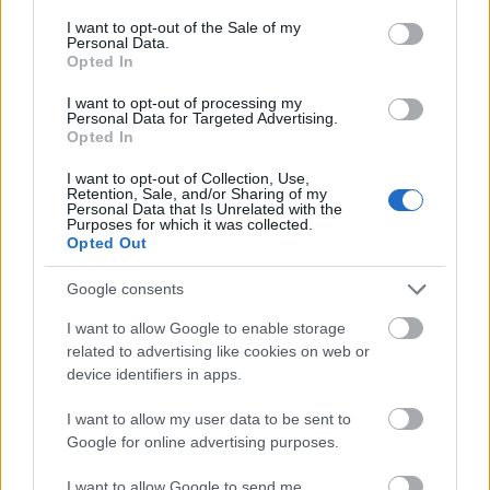
consent section.
I want to opt-out of the Sale of my
Personal Data.
Opted In
Természetesen a Zara márka gyorsan reagált a visszatérő
I want to opt-out of processing my
Personal Data for Targeted Advertising.
trendre
Opted In
I want to opt-out of Collection, Use,
A trend nem maradt észrevétlen és nem felejtődött
Retention, Sale, and/or Sharing of my
el. Íme egy "hálós" fazon fekete-fehér mintával, amit
Personal Data that Is Unrelated with the
Purposes for which it was collected.
feltűnő narancssárga körömlakk bolondít meg. A
Opted Out
trend kicsit belekóstol az átlátszó cipők világába –
amit jövő tavasszal és nyáron biztos, hogy még látni
Google consents
fogsz. De ki tudja, mennyi ideig tarthat az illúzió
I want to allow Google to enable storage
cipők diadala?
related to advertising like cookies on web or
device identifiers in apps.
Te viselnéd?
I want to allow my user data to be sent to
Google for online advertising purposes.
I want to allow Google to send me