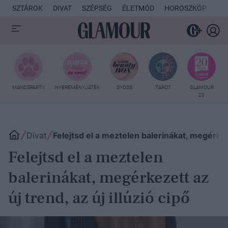
SZTÁROK
DIVAT
SZÉPSÉG
ÉLETMÓD
HOROSZKÓP
KU
MANCSPARTY
NYEREMÉNYJÁTÉK
SYOSS
TAROT
GLAMOUR
20
Divat
Felejtsd el a meztelen balerinákat, megérkezet
Felejtsd el a meztelen
balerinákat, megérkezett az
új trend, az új illúzió cipő