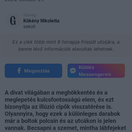
Szöveg:
Kökény Nikoletta
szerző
Ez a cikk több mint 6 hónapja frissült utoljára, a
benne lévő információk elavultak lehetnek.
Küldés
Megosztás
Messengeren
A divat világában a meghökkentés és a
meglepetés kulcsfontosságú elem, és ezt
bizonyítja az illúzió cipők visszatérése is.
Olyannyira, hogy ezek a különleges darabok
már a boltok polcain és az utcákon is jelen
vannak. Becsapni a szemet, mintha lábfejeket