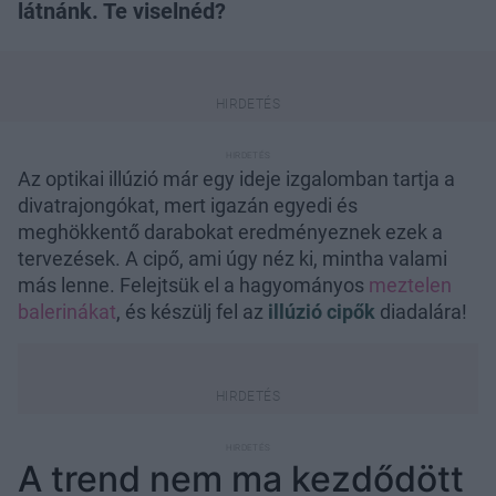
látnánk. Te viselnéd?
Az optikai illúzió már egy ideje izgalomban tartja a
divatrajongókat, mert igazán egyedi és
meghökkentő darabokat eredményeznek ezek a
tervezések. A cipő, ami úgy néz ki, mintha valami
más lenne. Felejtsük el a hagyományos
meztelen
balerinákat
, és készülj fel az
illúzió cipők
diadalára!
A trend nem ma kezdődött