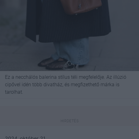
Ez a necchálós balerina stílus téli megfelelője. Az illúzió
cipővel idén több divatház, és megfizethető márka is
tarolhat.
2024. október 21.