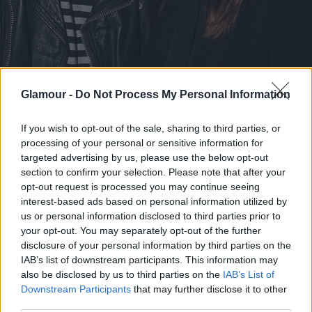
Glamour -
Do Not Process My Personal Information
If you wish to opt-out of the sale, sharing to third parties, or
processing of your personal or sensitive information for
Dakota Johnson és Matthew Hitt 2014-ben, New Yorkban
targeted advertising by us, please use the below opt-out
Fotó:
Bruce Glikas/Getty Images
section to confirm your selection. Please note that after your
opt-out request is processed you may continue seeing
interest-based ads based on personal information utilized by
us or personal information disclosed to third parties prior to
your opt-out. You may separately opt-out of the further
disclosure of your personal information by third parties on the
IAB’s list of downstream participants. This information may
Dakota Johnson és Chris
also be disclosed by us to third parties on the
IAB’s List of
Downstream Participants
that may further disclose it to other
Martin 2017-2025
third parties.