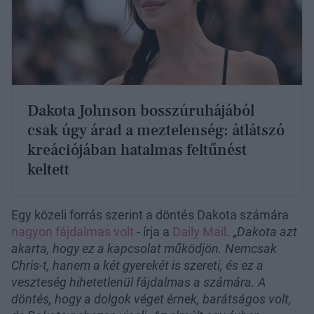
Dakota Johnson bosszúruhájából
csak úgy árad a meztelenség: átlátszó
kreációjában hatalmas feltűnést
keltett
Egy közeli forrás szerint a döntés Dakota számára
nagyon fájdalmas volt
- írja a
Daily Mail
. „
Dakota azt
akarta, hogy ez a kapcsolat működjön. Nemcsak
Chris-t, hanem a két gyerekét is szereti, és ez a
veszteség hihetetlenül fájdalmas a számára. A
döntés, hogy a dolgok véget érnek, barátságos volt,