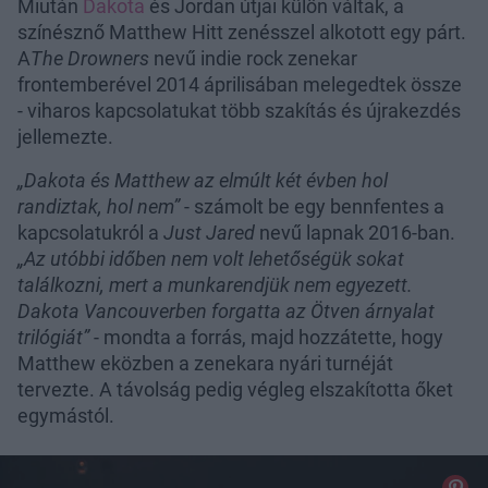
Miután
Dakota
és Jordan útjai külön váltak, a
színésznő Matthew Hitt zenésszel alkotott egy párt.
A
The Drowners
nevű indie rock zenekar
frontemberével 2014 áprilisában melegedtek össze
- viharos kapcsolatukat több szakítás és újrakezdés
jellemezte.
„Dakota és Matthew az elmúlt két évben hol
randiztak, hol nem”
- számolt be egy bennfentes a
kapcsolatukról a
Just Jared
nevű lapnak 2016-ban.
„Az utóbbi időben nem volt lehetőségük sokat
találkozni, mert a munkarendjük nem egyezett.
Dakota Vancouverben forgatta az Ötven árnyalat
trilógiát”
- mondta a forrás, majd hozzátette, hogy
Matthew eközben a zenekara nyári turnéját
tervezte. A távolság pedig végleg elszakította őket
egymástól.