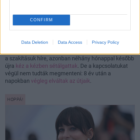
CONFIRM
Dakota Johnson és Chris Martin 2022-ben, New Yorkban
Fotó:
Northfoto
Data Deletion
Data Access
Privacy Policy
2024-ben egyszer már összetörte a rajongók szívét
a szakításuk híre, azonban néhány hónappal később
újra
kéz a kézben sétálgattak
. De a kapcsolatukat
végül nem tudták megmenteni: 8 év után a
napokban
végleg elváltak az útjaik
.