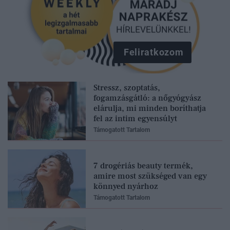
Feliratkozom
Stressz, szoptatás,
fogamzásgátló: a nőgyógyász
elárulja, mi minden boríthatja
fel az intim egyensúlyt
Támogatott Tartalom
7 drogériás beauty termék,
amire most szükséged van egy
könnyed nyárhoz
Támogatott Tartalom