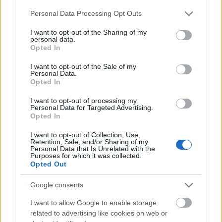
Please note that this website/app uses one or more Google
Dakota néhány hónap szinglilét után Chris
Personal Data Processing Opt Outs
services and may gather and store information including but
Martinnal, a Coldplay énekesével kezdett randizni.
not limited to your visit or usage behaviour. You may click to
I want to opt-out of the Sharing of my
Bár eleinte próbálták titkolni, hogy több van köztük
personal data.
grant or deny consent to Google and its third-party tags to
barátságnál, 2017 végén megerősítették, hogy
Opted In
use your data for below specified purposes in below Google
valóban egy párt alkotnak. Ezt követően (is) mindent
consent section.
I want to opt-out of the Sale of my
megtettek annak érdekében, hogy megóvják a
Personal Data.
Opted In
kapcsolatukat a nyilvánosság elől, nagyon ritkán
mutatkoztak együtt. Bár a rajongók és a
I want to opt-out of processing my
bennfentesek szerint el is jegyezték egymást, ezt
Personal Data for Targeted Advertising.
Opted In
hivatalosan sosem erősítették meg.
I want to opt-out of Collection, Use,
Retention, Sale, and/or Sharing of my
Personal Data that Is Unrelated with the
Purposes for which it was collected.
Opted Out
Google consents
I want to allow Google to enable storage
related to advertising like cookies on web or