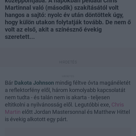
középpontjába. A napokban például Chris
Martinnal való (második) szakításától volt
hangos a sajtó: nyolc év után döntöttek úgy,
hogy külön utakon folytatják tovább. De nem ő
volt az első, akit a színésznő évekig
szeretett...
Bár
Dakota Johnson
mindig féltve óvta magánéletét
a reflektorfény elől, három komolyabb kapcsolatát
nem tudta - és talán nem is akarta - teljesen
eltitkolni a nyilvánosság elől. Legutóbbi exe,
Chris
Martin
előtt Jordan Mastersonnal és Matthew Hittel
is évekig alkotott egy párt.