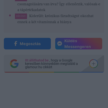
csomagolására van írva? Így ellenőrzik, valósak-e
a tápértékadatok
Kiderült: krónikus fáradtságot okozhat
DÍVÁNY
ennek a két vitaminnak a hiánya
Küldés
Megosztás
Messengeren
Itt állíthatod be
, hogy a Google
keresőben könnyebben megtaláld a
glamour.hu cikkeit