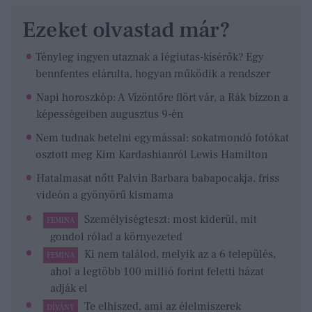
Ezeket olvastad már?
Tényleg ingyen utaznak a légiutas-kísérők? Egy
bennfentes elárulta, hogyan működik a rendszer
Napi horoszkóp: A Vízöntőre flört vár, a Rák bízzon a
képességeiben augusztus 9-én
Nem tudnak betelni egymással: sokatmondó fotókat
osztott meg Kim Kardashianról Lewis Hamilton
Hatalmasat nőtt Palvin Barbara babapocakja, friss
videón a gyönyörű kismama
Személyiségteszt: most kiderül, mit
FEMINA
gondol rólad a környezeted
Ki nem találod, melyik az a 6 település,
FEMINA
ahol a legtöbb 100 millió forint feletti házat
adják el
Te elhiszed, ami az élelmiszerek
DÍVÁNY