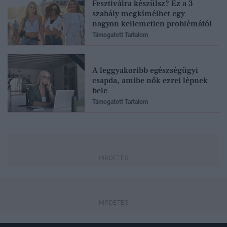
Fesztiválra készülsz? Ez a 3
szabály megkímélhet egy
nagyon kellemetlen problémától
Támogatott Tartalom
A leggyakoribb egészségügyi
csapda, amibe nők ezrei lépnek
bele
Támogatott Tartalom