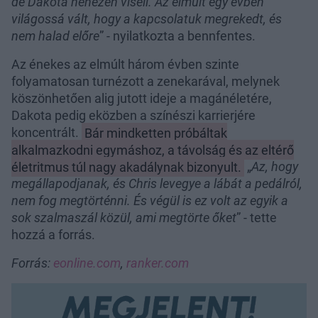
de Dakota nehezen viseli. Az elmúlt egy évben
világossá vált, hogy a kapcsolatuk megrekedt, és
nem halad előre
” - nyilatkozta a bennfentes.
Az énekes az elmúlt három évben szinte
folyamatosan turnézott a zenekarával, melynek
köszönhetően alig jutott ideje a magánéletére,
Dakota pedig eközben a színészi karrierjére
koncentrált.
Bár mindketten próbáltak
alkalmazkodni egymáshoz, a távolság és az eltérő
életritmus túl nagy akadálynak bizonyult.
„
Az, hogy
megállapodjanak, és Chris levegye a lábát a pedálról,
nem fog megtörténni. És végül is ez volt az egyik a
sok szalmaszál közül, ami megtörte őket
” - tette
hozzá a forrás.
Forrás:
eonline.com
,
ranker.com