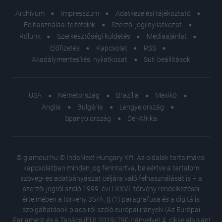
Archívum
Impresszum
Adatkezelési tájékoztató
Felhasználási feltételek
Szerzői jogi nyilatkozat
Rólunk
Szerkesztőségi küldetés
Médiaajánlat
Előfizetés
Kapcsolat
RSS
Akadálymentesítési nyilatkozat
Süti beállítások
USA
Németország
Brazília
Mexikó
Anglia
Bulgária
Lengyelország
Spanyolország
Dél-Afrika
© glamour.hu © IndaNext Hungary Kft. Az oldalak tartalmával
kapcsolatban minden jog fenntartva, beleértve a tartalom
szöveg- és adatbányászat céljára való felhasználását is – a
szerzői jogról szóló 1999. évi LXXVI. törvény rendelkezései
értelmében a törvény 35/A. § (1) paragrafusa és a digitális
szolgáltatások piacairól szóló európai irányelv (Az Európai
Parlament és a Tanács (EU) 2019/790 Irányelve) 4. cikke alapján!