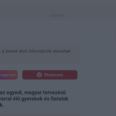
a, a benne lévő információk elavultak
engeren
Pinterest
 az egyedi, magyar tervezésű
rral élő gyerekek és fiatalok
k.