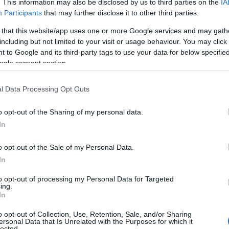
. This information may also be disclosed by us to third parties on the
IA
Participants
that may further disclose it to other third parties.
 that this website/app uses one or more Google services and may gath
including but not limited to your visit or usage behaviour. You may click 
 to Google and its third-party tags to use your data for below specifi
ogle consent section.
l Data Processing Opt Outs
o opt-out of the Sharing of my personal data.
In
o opt-out of the Sale of my Personal Data.
In
to opt-out of processing my Personal Data for Targeted
ing.
In
o opt-out of Collection, Use, Retention, Sale, and/or Sharing
ersonal Data that Is Unrelated with the Purposes for which it
lected.