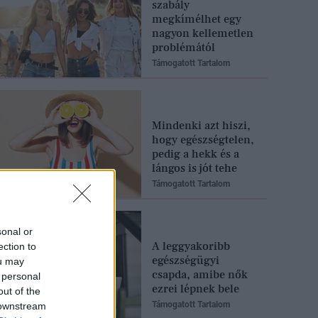
szabály
megkímélhet egy
nagyon kellemetlen
problémától
Támogatott Tartalom
Mindenki azt hiszi,
hogy egészségtelen,
pedig a hekk és a
lángos is jót tehe
Támogatott Tartalom
sonal or
A leggyakoribb
ection to
egészségügyi
ou may
csapda, amibe nők
 personal
ezrei lépnek bele
out of the
Támogatott Tartalom
 downstream