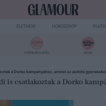
ÉLETMÓD
HOROSZKÓP
KULTÚ
NYEREMÉNYJÁTÉK
SYOSS
koztak a Dorko kampányához, amivel az autista gyerekeke
i is csatlakoztak a Dorko kampá