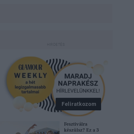
Feliratkozom
Fesztiválra
készülsz? Ez a 3