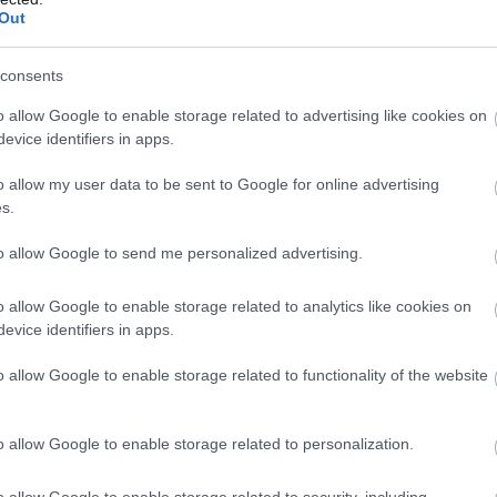
Out
consents
o allow Google to enable storage related to advertising like cookies on
evice identifiers in apps.
o allow my user data to be sent to Google for online advertising
s.
to allow Google to send me personalized advertising.
o allow Google to enable storage related to analytics like cookies on
evice identifiers in apps.
o allow Google to enable storage related to functionality of the website
zített grafikáimban is megjelennek a
etesen illeszkednek az alapítvány
o allow Google to enable storage related to personalization.
zeretném kifejezni, hogy mindannyian
de ennek ellenére
–
vagy éppen ezért
–
o allow Google to enable storage related to security, including