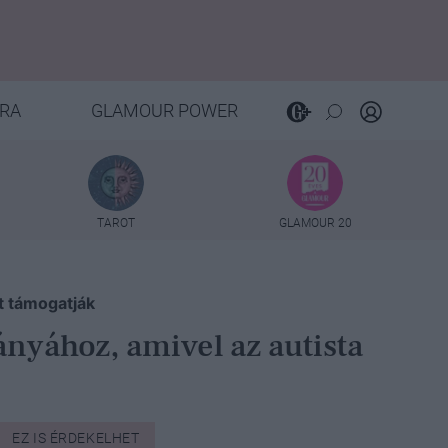
RA
GLAMOUR POWER
TAROT
GLAMOUR 20
t támogatják
nyához, amivel az autista
EZ IS ÉRDEKELHET