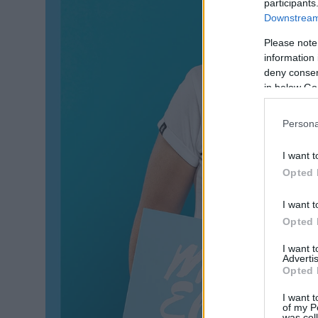
participants
Downstream 
Please note
information 
deny consent
in below Go
Persona
I want t
Opted 
I want t
Opted 
I want 
Advertis
Opted 
I want t
of my P
was col