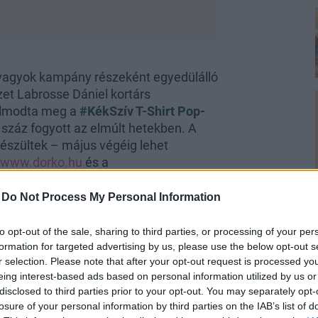
kvagyok kampány részeként egyedülálló
ezet Labrosse Dániel kortárs
álmodta meg a
#KékSzív T-Shirt Pop-
 száz fogyott az elmúlt hetekben. A
észültek – május végéig lehet
www.dorko.hu
és a
-
Do Not Process My Personal Information
to opt-out of the sale, sharing to third parties, or processing of your per
formation for targeted advertising by us, please use the below opt-out s
r selection. Please note that after your opt-out request is processed y
eing interest-based ads based on personal information utilized by us or
disclosed to third parties prior to your opt-out. You may separately opt-
losure of your personal information by third parties on the IAB’s list of