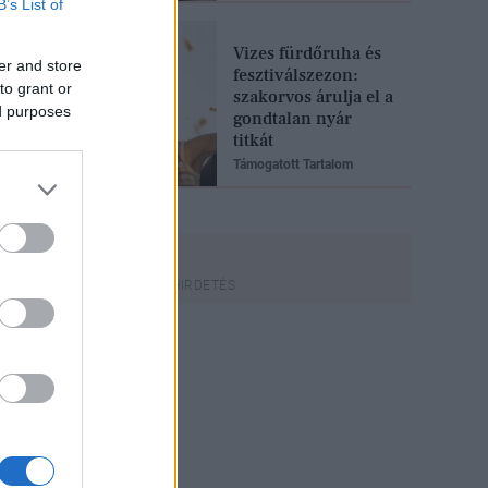
B’s List of
Vizes fürdőruha és
er and store
fesztiválszezon:
to grant or
szakorvos árulja el a
ed purposes
gondtalan nyár
titkát
Támogatott Tartalom