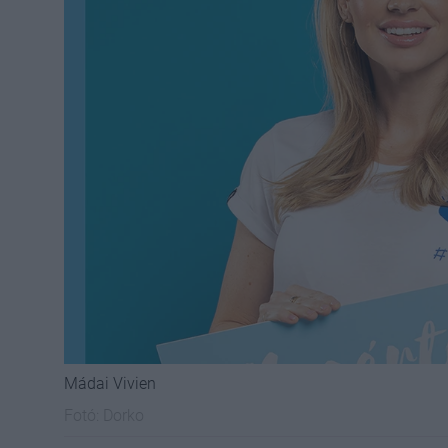
Mádai Vivien
Fotó:
Dorko