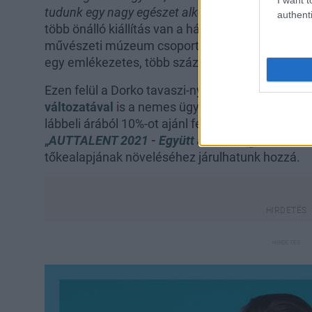
tudunk egy nagy egészet alkotni a társadalomba
authenti
több önálló kiállítás van a háta mögött, munkáj
művészeti múzeum csoportos kiállításán, s a ST
egy emlékezetes, több száz mozaikkockából álló 
Ezen felül a Dorko tavaszi-nyári cipőújdonságáva
változatával
is a nemes ügyet segíthetjük: a di
lábbeli árából 10%-ot ajánl fel a program részére
„
AUTTALENT 2021 - Együtt a tehetségekért”
eln
tőkealapjának növeléséhez járulhatunk hozzá.