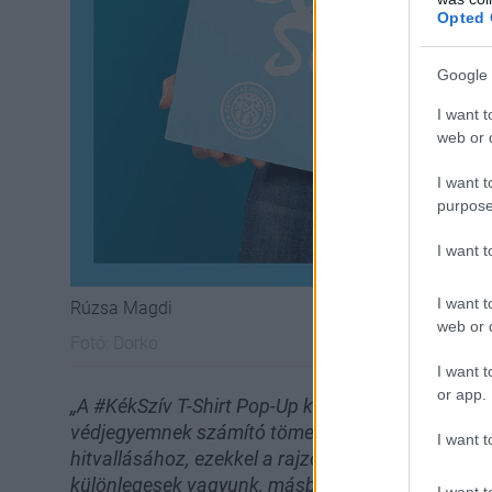
Opted 
Google 
I want t
web or d
I want t
purpose
I want 
I want t
Rúzsa Magdi
web or d
Fotó:
Dorko
I want t
or app.
„A #KékSzív T-Shirt Pop-Up kollekció számára kés
védjegyemnek számító tömegrajzok, amelyek tökél
I want t
hitvallásához, ezekkel a rajzokkal ugyanis azt s
különlegesek vagyunk, másban van tehetségünk, 
I want t