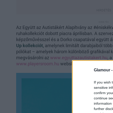
Az Együtt az Autistákért Alapítvány az #éniské
ruhakollekciót dobott piacra áprilisban. A szerv
képzőművésszel és a Dorko csapatával együtt 
Up kollekciót,
amelynek limitált darabjaiból több
pólókat – amelyek három különböző grafikával k
megvásárolni az
www.egyuttazautistakert.hu
, a
www.playersroom.hu
webshopokban.
Glamour 
If you wish 
sensitive in
confirm you
continue se
information 
further disc