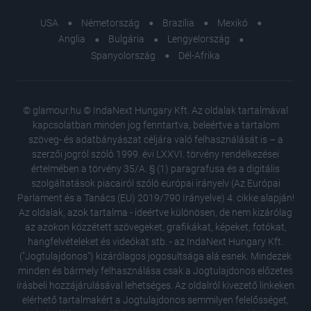
USA
Németország
Brazília
Mexikó
Anglia
Bulgária
Lengyelország
Spanyolország
Dél-Afrika
© glamour.hu © IndaNext Hungary Kft. Az oldalak tartalmával
kapcsolatban minden jog fenntartva, beleértve a tartalom
szöveg- és adatbányászat céljára való felhasználását is – a
szerzői jogról szóló 1999. évi LXXVI. törvény rendelkezései
értelmében a törvény 35/A. § (1) paragrafusa és a digitális
szolgáltatások piacairól szóló európai irányelv (Az Európai
Parlament és a Tanács (EU) 2019/790 Irányelve) 4. cikke alapján!
Az oldalak, azok tartalma - ideértve különösen, de nem kizárólag
az azokon közzétett szövegeket, grafikákat, képeket, fotókat,
hangfelvételeket és videókat stb. - az IndaNext Hungary Kft.
("Jogtulajdonos") kizárólagos jogosultsága alá esnek. Mindezek
minden és bármely felhasználása csak a Jogtulajdonos előzetes
írásbeli hozzájárulásával lehetséges. Az oldalról kivezető linkeken
elérhető tartalmakért a Jogtulajdonos semmilyen felelősséget,
Nem volt