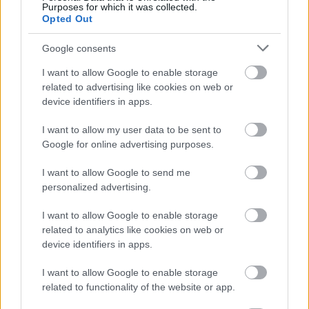
Purposes for which it was collected.
igazán fontos az életében.
Ezzel együtt elkezdtük
Opted Out
újraértelmezni az öltözködéssel, ruhavásárlással
kapcsolatos viszonyunkat egy új divatrendszer
Google consents
kapujában, ahol a minőség, az időtállóság és a
I want to allow Google to enable storage
környezet védelme a fontos
. Az ennek szellemében
related to advertising like cookies on web or
megvalósuló designer vásáron túl további érdekes
device identifiers in apps.
és tanulságos tartalmak, online programok is
várhatók a Fashion Revolution Week előtt és
I want to allow my user data to be sent to
Google for online advertising purposes.
közben, érdemes követni a mozgalom
tevékenységét
Facebookon
és
Instagramon
is!
I want to allow Google to send me
personalized advertising.
I want to allow Google to enable storage
related to analytics like cookies on web or
device identifiers in apps.
I want to allow Google to enable storage
related to functionality of the website or app.