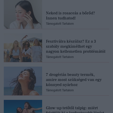
Neked is rosaceás a bőrőd?
Innen tudhatod!
Támogatott Tartalom
Fesztiválra készülsz? Ez a 3
szabály megkímélhet egy
nagyon kellemetlen problémától
Támogatott Tartalom
7 drogériás beauty termék,
amire most szükséged van egy
könnyed nyárhoz
Támogatott Tartalom
Glow-up tetőtől talpig: miért
felejtjük ki a legfontosabb lépést