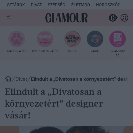
SZTÁROK
DIVAT
SZÉPSÉG
ÉLETMÓD
HOROSZKÓP
KU
MANCSPARTY
NYEREMÉNYJÁTÉK
SYOSS
TAROT
GLAMOUR
20
Divat
Elindult a „Divatosan a környezetért” design
Elindult a „Divatosan a
környezetért” designer
vásár!