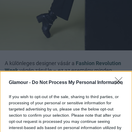
A különleges designer vásár a
Fashion Revolution
Week
végén zárul le – ez az esemény minden
évben az április 24-ét körülvevő héten zajlik, amely a
Glamour -
Do Not Process My Personal Information
2013-as Rana Plaza összeomlásának évfordulója. A
Fashion Revolution globális mozgalmának
If you wish to opt-out of the sale, sharing to third parties, or
elkötelezett önkéntesei szerint radikális váltásra van
processing of your personal or sensitive information for
szükség a kapcsolatainkban; az egymással, a
targeted advertising by us, please use the below opt-out
ruháinkkal, az ellátási láncon belüli és a természettel
section to confirm your selection. Please note that after your
fennálló kapcsolatainkban. Szükségünk van
opt-out request is processed you may continue seeing
lelassulásra és átértékelésre saját, illetve bolygónk
interest-based ads based on personal information utilized by