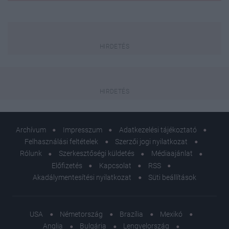
Archívum
Impresszum
Adatkezelési tájékoztató
Felhasználási feltételek
Szerzői jogi nyilatkozat
Rólunk
Szerkesztőségi küldetés
Médiaajánlat
Előfizetés
Kapcsolat
RSS
Akadálymentesítési nyilatkozat
Süti beállítások
USA
Németország
Brazília
Mexikó
Anglia
Bulgária
Lengyelország