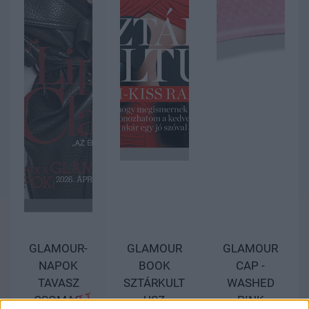
GLAMOUR-
GLAMOUR
GLAMOUR
NAPOK
BOOK
CAP -
TAVASZ
SZTÁRKULT
WASHED
CSOMAG
USZ
PINK