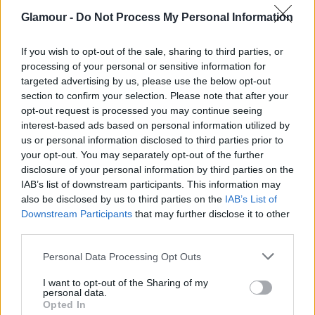
Glamour -
Do Not Process My Personal Information
2490 Ft
2990 Ft
9990 Ft
If you wish to opt-out of the sale, sharing to third parties, or
Vásárlás
Vásárlás
Vásárlás
processing of your personal or sensitive information for
targeted advertising by us, please use the below opt-out
section to confirm your selection. Please note that after your
opt-out request is processed you may continue seeing
interest-based ads based on personal information utilized by
us or personal information disclosed to third parties prior to
your opt-out. You may separately opt-out of the further
disclosure of your personal information by third parties on the
IAB’s list of downstream participants. This information may
also be disclosed by us to third parties on the
IAB’s List of
Downstream Participants
that may further disclose it to other
third parties.
Please note that this website/app uses one or more Google
Personal Data Processing Opt Outs
services and may gather and store information including but
not limited to your visit or usage behaviour. You may click to
I want to opt-out of the Sharing of my
personal data.
grant or deny consent to Google and its third-party tags to
Opted In
use your data for below specified purposes in below Google