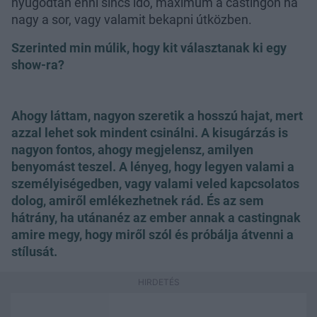
nyugodtan enni sincs idő, maximum a castingon ha
nagy a sor, vagy valamit bekapni útközben.
Szerinted min múlik, hogy kit választanak ki egy
show-ra?
Ahogy láttam, nagyon szeretik a hosszú hajat, mert
azzal lehet sok mindent csinálni. A kisugárzás is
nagyon fontos, ahogy megjelensz, amilyen
benyomást teszel. A lényeg, hogy legyen valami a
személyiségedben, vagy valami veled kapcsolatos
dolog, amiről emlékezhetnek rád. És az sem
hátrány, ha utánanéz az ember annak a castingnak
amire megy, hogy miről szól és próbálja átvenni a
stílusát.