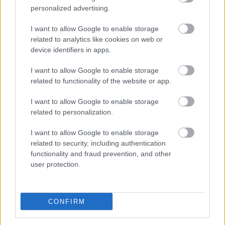
personalized advertising.
Fotó:
Jules Cussey
I want to allow Google to enable storage
related to analytics like cookies on web or
Te jó modellnek tartod magad?
device identifiers in apps.
Sajnos ezt nem tudom, viszont azt igen, hogy nyitott
I want to allow Google to enable storage
vagyok mindenre ami ezen a területen nagyon
related to functionality of the website or app.
fontos. Mivel nem mindegy, hogy úgy veszel fel egy
ruhát, hogy már vennéd is le, vagy pedig érdekesnek
I want to allow Google to enable storage
találod, esetleg tetszik is; mert az látszik rajtad és
related to personalization.
jobban is fogsz kinézni mások szemében.
I want to allow Google to enable storage
related to security, including authentication
Mi számodra az álom meló?
functionality and fraud prevention, and other
user protection.
A modellkedésnek az a része amikor a show-n
vagyok. Nagyon élvezem, hogy minden haj és
CONFIRM
smink próbán új emberekkel ismerkedek meg,
mindenki nagyon jó fej és kedves, a ruhákat