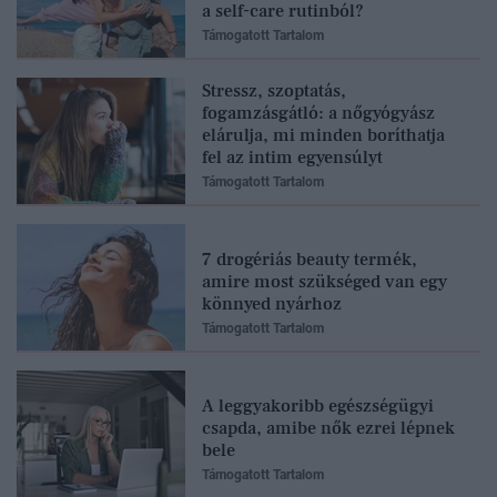
a self-care rutinból?
Támogatott Tartalom
Stressz, szoptatás,
fogamzásgátló: a nőgyógyász
elárulja, mi minden boríthatja
fel az intim egyensúlyt
Támogatott Tartalom
7 drogériás beauty termék,
amire most szükséged van egy
könnyed nyárhoz
Támogatott Tartalom
A leggyakoribb egészségügyi
csapda, amibe nők ezrei lépnek
bele
Támogatott Tartalom