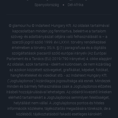
Spanyolország
Dél-Afrika
© glamour.hu © IndaNext Hungary Kft. Az oldalak tartalmával
kapcsolatban minden jog fenntartva, beleértve a tartalom
szöveg- és adatbányászat céljára való felhasználását is – a
szerzői jogról szóló 1999. évi LXXVI. törvény rendelkezései
értelmében a törvény 35/A. § (1) paragrafusa és a digitális
szolgáltatások piacairól szóló európai irányelv (Az Európai
Parlament és a Tanács (EU) 2019/790 Irányelve) 4. cikke alapján!
Az oldalak, azok tartalma - ideértve különösen, de nem kizárólag
az azokon közzétett szövegeket, grafikákat, képeket, fotókat,
hangfelvételeket és videókat stb. - az IndaNext Hungary Kft.
("Jogtulajdonos") kizárólagos jogosultsága alá esnek. Mindezek
minden és bármely felhasználása csak a Jogtulajdonos előzetes
írásbeli hozzájárulásával lehetséges. Az oldalról kivezető linkeken
elérhető tartalmakért a Jogtulajdonos semmilyen felelősséget,
helytállást nem vállal. A Jogtulajdonos pontos és hiteles
Sorsfor
információk közlésére, tájékoztatás megadására törekszik, de a
ami nem
közlésből, tájékoztatásból fakadó esetleges károkért