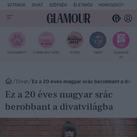
SZTÁROK
DIVAT
SZÉPSÉG
ÉLETMÓD
HOROSZKÓP
KU
MANCSPARTY
NYEREMÉNYJÁTÉK
SYOSS
TAROT
GLAMOUR
20
Divat
Ez a 20 éves magyar srác berobbant a divat
Ez a 20 éves magyar srác
berobbant a divatvilágba