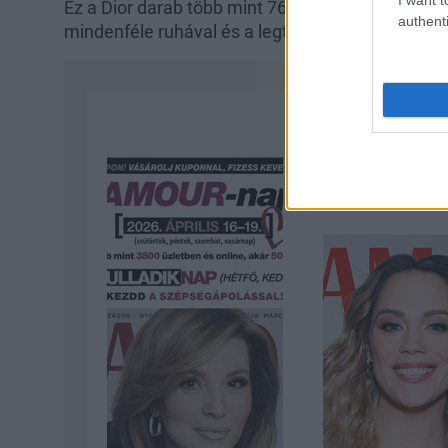
Ez a Dior darab több mint 760 000 forintot ér. Az
authenti
mindenféle ruhával és a legtöbb szettel nagyon j