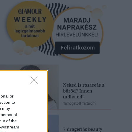
Feliratkozom
Neked is rosaceás a
bőrőd? Innen
sonal or
tudhatod!
ection to
Támogatott Tartalom
ou may
 personal
out of the
 downstream
7 drogériás beauty