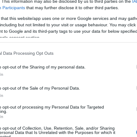
 igazán kell komolyan venni, viszont
. This information may also be disclosed by us to third parties on the
IA
keresünk.
Participants
that may further disclose it to other third parties.
 that this website/app uses one or more Google services and may gath
including but not limited to your visit or usage behaviour. You may click 
 to Google and its third-party tags to use your data for below specifi
ogle consent section.
zösségi oldalakon. Ha valaki szemfüles,
l Data Processing Opt Outs
ében hónapok óta egy táska vált
o opt-out of the Sharing of my personal data.
In
o opt-out of the Sale of my Personal Data.
In
to opt-out of processing my Personal Data for Targeted
ing.
In
o opt-out of Collection, Use, Retention, Sale, and/or Sharing
ersonal Data that Is Unrelated with the Purposes for which it
lected.