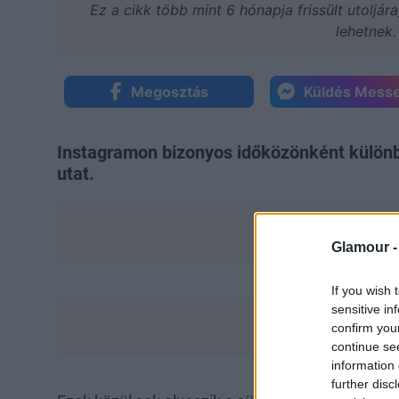
Ez a cikk több mint 6 hónapja frissült utoljár
lehetnek.
Megosztás
Küldés Mess
Instagramon bizonyos időközönként külön
utat.
Glamour 
If you wish 
sensitive in
confirm you
continue se
information 
further disc