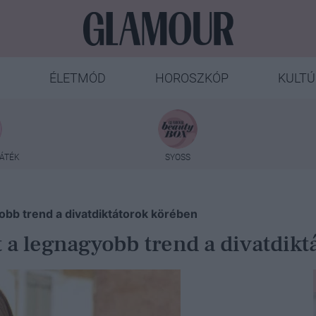
ÉLETMÓD
HOROSZKÓP
KULTÚ
ÁTÉK
SYOSS
obb trend a divatdiktátorok körében
 a legnagyobb trend a divatdik