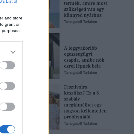
B’s List of
termék, amire most
szükséged van egy
könnyed nyárhoz
er and store
Támogatott Tartalom
to grant or
ed purposes
A leggyakoribb
egészségügyi
csapda, amibe nők
ezrei lépnek bele
Támogatott Tartalom
Fesztiválra
készülsz? Ez a 3
szabály
megkímélhet egy
nagyon kellemetlen
problémától
Támogatott Tartalom