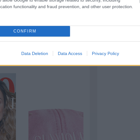
 azonban tény, hogy jól lehet kombinálni
cation functionality and fraud prevention, and other user protection.
ól mutat.
CONFIRM
Data Deletion
Data Access
Privacy Policy