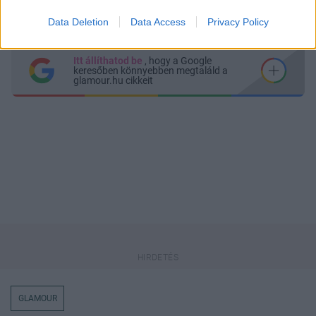
Küldés
Megosztás
Messengeren
Data Deletion
Data Access
Privacy Policy
Itt állíthatod be
, hogy a Google
keresőben könnyebben megtaláld a
glamour.hu cikkeit
GLAMOUR