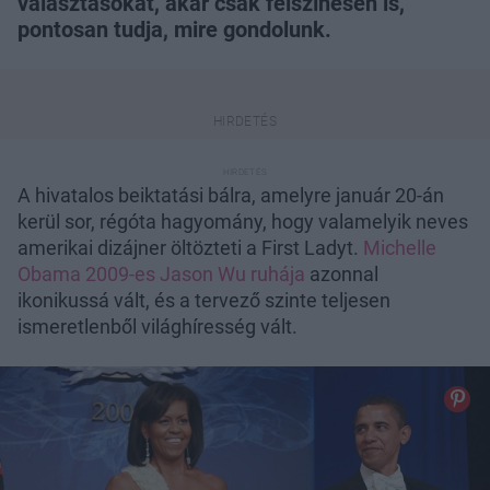
választásokat, akár csak felszínesen is,
pontosan tudja, mire gondolunk.
A hivatalos beiktatási bálra, amelyre január 20-án
kerül sor, régóta hagyomány, hogy valamelyik neves
amerikai dizájner öltözteti a First Ladyt.
Michelle
Obama 2009-es Jason Wu ruhája
azonnal
ikonikussá vált, és a tervező szinte teljesen
ismeretlenből világhíresség vált.