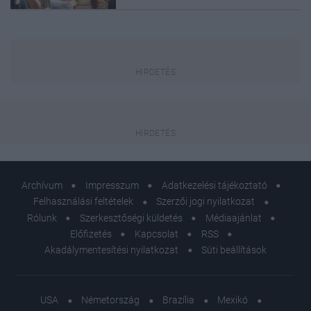
Archívum
Impresszum
Adatkezelési tájékoztató
Felhasználási feltételek
Szerzői jogi nyilatkozat
Rólunk
Szerkesztőségi küldetés
Médiaajánlat
Előfizetés
Kapcsolat
RSS
Akadálymentesítési nyilatkozat
Süti beállítások
USA
Németország
Brazília
Mexikó