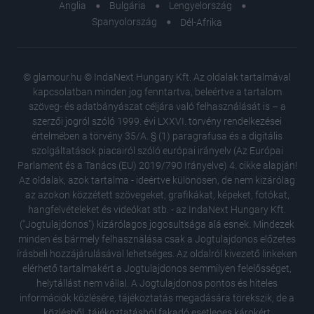
Anglia
Bulgária
Lengyelország
Spanyolország
Dél-Afrika
© glamour.hu © IndaNext Hungary Kft. Az oldalak tartalmával
kapcsolatban minden jog fenntartva, beleértve a tartalom
szöveg- és adatbányászat céljára való felhasználását is – a
szerzői jogról szóló 1999. évi LXXVI. törvény rendelkezései
értelmében a törvény 35/A. § (1) paragrafusa és a digitális
szolgáltatások piacairól szóló európai irányelv (Az Európai
Parlament és a Tanács (EU) 2019/790 Irányelve) 4. cikke alapján!
Az oldalak, azok tartalma - ideértve különösen, de nem kizárólag
az azokon közzétett szövegeket, grafikákat, képeket, fotókat,
hangfelvételeket és videókat stb. - az IndaNext Hungary Kft.
("Jogtulajdonos") kizárólagos jogosultsága alá esnek. Mindezek
minden és bármely felhasználása csak a Jogtulajdonos előzetes
írásbeli hozzájárulásával lehetséges. Az oldalról kivezető linkeken
elérhető tartalmakért a Jogtulajdonos semmilyen felelősséget,
helytállást nem vállal. A Jogtulajdonos pontos és hiteles
Kristen 
információk közlésére, tájékoztatás megadására törekszik, de a
felesége
közlésből, tájékoztatásból fakadó esetleges károkért