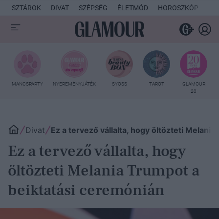
SZTÁROK
DIVAT
SZÉPSÉG
ÉLETMÓD
HOROSZKÓP
KU
MANCSPARTY
NYEREMÉNYJÁTÉK
SYOSS
TAROT
GLAMOUR
20
Divat
Ez a tervező vállalta, hogy öltözteti Melani
Ez a tervező vállalta, hogy
öltözteti Melania Trumpot a
beiktatási ceremónián