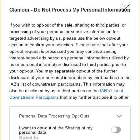
Glamour -
Do Not Process My Personal Information
Michelle Obama beiktatás 2009
Fotó:
rex/puzzlepix
If you wish to opt-out of the sale, sharing to third parties, or
processing of your personal or sensitive information for
targeted advertising by us, please use the below opt-out
section to confirm your selection. Please note that after your
opt-out request is processed you may continue seeing
interest-based ads based on personal information utilized by
us or personal information disclosed to third parties prior to
your opt-out. You may separately opt-out of the further
Melania Trump kapcsán viszont óriási viták
disclosure of your personal information by third parties on the
alakultak ki a divattervezők között, számos dizájner
IAB’s list of downstream participants. This information may
nyíltan vállalta, hogy elnöknek választott férje
also be disclosed by us to third parties on the
IAB’s List of
arrogáns, botrányos kijelentései és erőszakos
Downstream Participants
that may further disclose it to other
kampányolása miatt nem hajlandóak támogatni
third parties.
Melaniát sem, ha esetleg erre kerülne sor.
Please note that this website/app uses one or more Google
Personal Data Processing Opt Outs
services and may gather and store information including but
A nemet mondott tervezők között szerepel Rebecca
not limited to your visit or usage behaviour. You may click to
I want to opt-out of the Sharing of my
Minkoff, a Kenzo, a 3.1 Phillip Lim, Derek Lam, Tom
personal data.
grant or deny consent to Google and its third-party tags to
Opted In
Ford és Marc Jacobs is, azonban vannak olyan