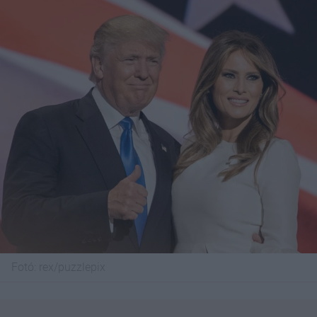
Fotó:
rex/puzzlepix