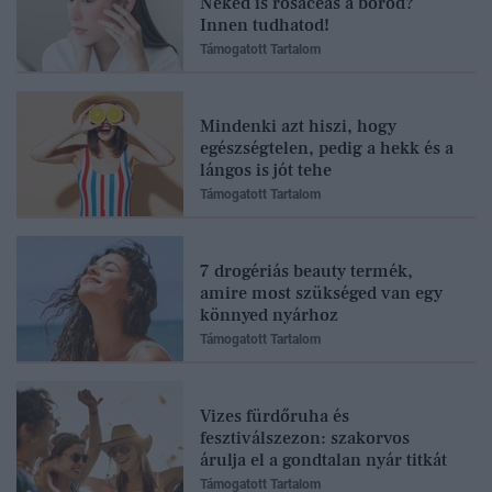
Neked is rosaceás a bőrőd?
Innen tudhatod!
Támogatott Tartalom
Mindenki azt hiszi, hogy
egészségtelen, pedig a hekk és a
lángos is jót tehe
Támogatott Tartalom
7 drogériás beauty termék,
amire most szükséged van egy
könnyed nyárhoz
Támogatott Tartalom
Vizes fürdőruha és
fesztiválszezon: szakorvos
árulja el a gondtalan nyár titkát
Támogatott Tartalom