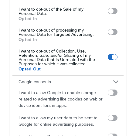
use your data for below specified purposes in below Google
divatházak, akik meglátták ebben a lehetőséget, és
consent section.
I want to opt-out of the Sale of my
pozitívan állnak hozzá az esetleges
Personal Data.
Opted In
megkereséshez. Ezek a márkák a Calvin Klein, a Rag
& Bone, az Altuzarra, a Tommy Hilfiger, a Diane von
I want to opt-out of processing my
Personal Data for Targeted Advertising.
Fürstenberg, a Carolina Herrera, a Jeremy Scott, a
Opted In
Vera Wang, a Dolce & Gabbana (akik azt is
nyilatkozták, hogy Melania Trump igazi D&G nő),
I want to opt-out of Collection, Use,
Retention, Sale, and/or Sharing of my
illetve a Ralph Lauren és a Karl Lagerfeld – az utóbbi
Personal Data that Is Unrelated with the
Purposes for which it was collected.
kettő ruháit pedig a hírek szerint a beiktatási bálon
Opted Out
fogja viselni a First Lady.
Google consents
Kíváncsian várjuk, hogy fog festeni az ex-modell a
ceremónián, a férjéről lehet bármit is gondolni, de az
I want to allow Google to enable storage
vitathatatlan, hogy Melania Trump egy gyönyörű nő,
related to advertising like cookies on web or
device identifiers in apps.
és biztosan jól mutat majd mindegyik ruhában.
I want to allow my user data to be sent to
Google for online advertising purposes.