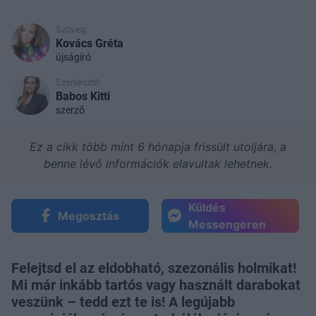
Szöveg:
Kovács Gréta
újságíró
Szerkesztő:
Babos Kitti
szerző
Ez a cikk több mint 6 hónapja frissült utoljára, a
benne lévő információk elavultak lehetnek.
Küldés
Megosztás
Messengeren
Felejtsd el az eldobható, szezonális holmikat!
Mi már inkább tartós vagy használt darabokat
veszünk – tedd ezt te is! A legújabb