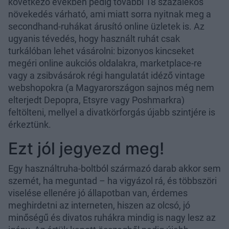
következő években pedig további 18 százalékos
növekedés várható, ami miatt sorra nyitnak meg a
secondhand-ruhákat árusító online üzletek is. Az
ugyanis tévedés, hogy használt ruhát csak
turkálóban lehet vásárolni: bizonyos kincseket
megéri online aukciós oldalakra, marketplace-re
vagy a zsibvásárok régi hangulatát idéző vintage
webshopokra (a Magyarországon sajnos még nem
elterjedt Depopra, Etsyre vagy Poshmarkra)
feltölteni, mellyel a divatkörforgás újabb szintjére is
érkeztünk.
Ezt jól jegyezd meg!
Egy használtruha-boltból származó darab akkor sem
szemét, ha meguntad – ha vigyázol rá, és többszöri
viselése ellenére jó állapotban van, érdemes
meghirdetni az interneten, hiszen az olcsó, jó
minőségű és divatos ruhákra mindig is nagy lesz az