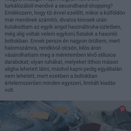
turkálózából menővé a secondhand-shopping?
Emlékszem, hogy tíz évvel ezelőtt, mikor a külföldön
már menőnek számító, divatos kincsek után
kutakodtam az egyik angol használtruha-üzletben,
még alig voltak velem egykorú fiatalok a hasonló
boltokban. Ennek persze én nagyon örültem, mert
halomszámra, rendkívül olcsón, kilós áron
vásárolhattam meg a méretemben lévő stílusos
darabokat; olyan ruhákat, melyeket itthon máson
aligha lehetett látni, máshol kapni pedig egyáltalán
nem lehetett, mert ezekben a boltokban
értelemszerűen minden egyszeri, limitált kiadás
volt.