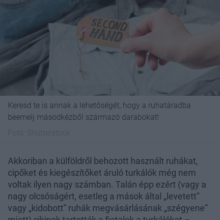
Keresd te is annak a lehetőségét, hogy a ruhatáradba
beemelj másodkézből származó darabokat!
Fotó:
Shutterstock
Akkoriban a külföldről behozott használt ruhákat,
cipőket és kiegészítőket áruló turkálók még nem
voltak ilyen nagy számban. Talán épp ezért (vagy a
nagy olcsóságért, esetleg a mások által „levetett”
vagy „kidobott” ruhák megvásárlásának „szégyene”
miatt) cikinek tartották a fiatalok a turkálókat –