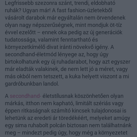
Legfrissebb szezonra szánt, trendi, eldobható
ruhák? Ugyan már! A fast fashion-üzletekből
vásárolt darabok már egyáltalán nem örvendenek
olyan nagy népszerűségnek, mint mondjuk öt-tíz
évvel ezelőtt – ennek oka pedig az új generációk
tudatossága, valamint fenntartható és
környezetkímélő divat iránti növekvő igény. A
secondhand-életmód lényege az, hogy úgy
birtokolhatunk egy új ruhadarabot, hogy azt egyszer
már eladták valakinek, de nem lett jó a méret, vagy
más okból nem tetszett, a kuka helyett viszont a mi
gardróbunkban landol.
A
secondhand-
életstílusnak köszönhetően olyan
márkás, itthon nem kapható, limitált szériás vagy
éppen ritkaságnak számító kincsek tulajdonosai is
lehetünk az eredeti ár töredékéért, melyeket amúgy
egy sima ruhabolt polcán biztosan nem találhatnánk
meg – mindezt pedig úgy, hogy még a környezetet