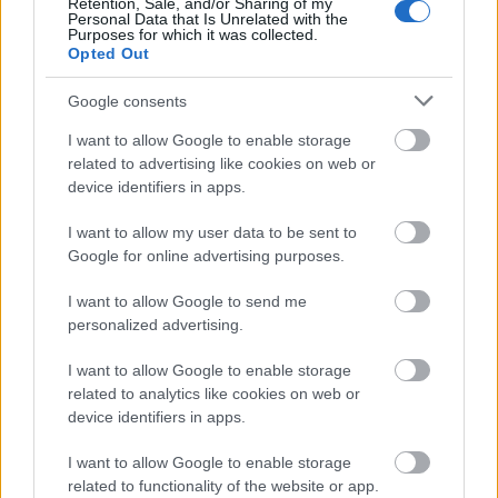
napjainkban kiemelt szerepet kapott a személyre
Retention, Sale, and/or Sharing of my
Personal Data that Is Unrelated with the
szabott gardróbok kialakításában – ez
Purposes for which it was collected.
Opted Out
tagadhatatlan. „A fast fashion üzletek sablonos
kínálatára ráunt az Y és
Z generáció
, egyedi
Google consents
ruhadarabokra vágynak, ezért gyakran retró
boltokban és secondhand üzletekben vásárolnak” –
I want to allow Google to enable storage
mondja Szakács Gábor divatblogger, aki szerint az
related to advertising like cookies on web or
device identifiers in apps.
itthoni holland, angol és olasz használt ruhákat
árusító üzletek kínálata olyan színes, hogy egy kis
I want to allow my user data to be sent to
kreativitással és némi fantáziával bárki lehengerlő
Google for online advertising purposes.
szetteket tud összeállítani magának bármilyen
alkalomra.
I want to allow Google to send me
personalized advertising.
A Szex és New York stylistja,
I want to allow Google to enable storage
related to analytics like cookies on web or
Patricia Field például gyakran
device identifiers in apps.
kombinálta a turkálós darabokat a
I want to allow Google to enable storage
related to functionality of the website or app.
luxuskiegészítőkkel