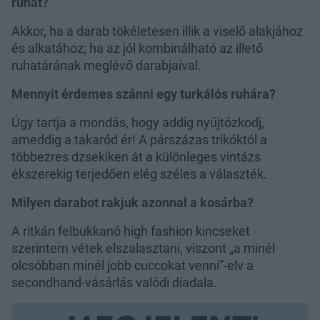
ruhát?
Akkor, ha a darab tökéletesen illik a viselő alakjához
és alkatához; ha az jól kombinálható az illető
ruhatárának meglévő darabjaival.
Mennyit érdemes szánni egy turkálós ruhára?
Úgy tartja a mondás, hogy addig nyújtózkodj,
ameddig a takaród ér! A párszázas trikóktól a
többezres dzsekiken át a különleges vintázs
ékszerekig terjedően elég széles a választék.
Milyen darabot rakjuk azonnal a kosárba?
A ritkán felbukkanó high fashion kincseket
szerintem vétek elszalasztani, viszont „a minél
olcsóbban minél jobb cuccokat venni”-elv a
secondhand-vásárlás valódi diadala.