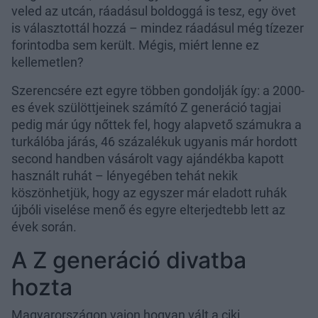
veled az utcán, ráadásul boldoggá is tesz, egy övet
is választottál hozzá – mindez ráadásul még tízezer
forintodba sem került. Mégis, miért lenne ez
kellemetlen?
Szerencsére ezt egyre többen gondolják így: a 2000-
es évek szülöttjeinek számító Z generáció tagjai
pedig már úgy nőttek fel, hogy alapvető számukra a
turkálóba járás, 46 százalékuk ugyanis már hordott
second handben vásárolt vagy ajándékba kapott
használt ruhát – lényegében tehát nekik
köszönhetjük, hogy az egyszer már eladott ruhák
újbóli viselése menő és egyre elterjedtebb lett az
évek során.
A Z generáció divatba
hozta
Magyarországon vajon hogyan vált a ciki