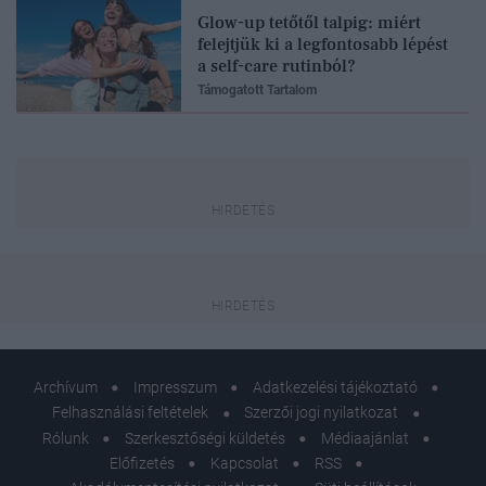
Glow-up tetőtől talpig: miért
felejtjük ki a legfontosabb lépést
a self-care rutinból?
Támogatott Tartalom
Archívum
Impresszum
Adatkezelési tájékoztató
Felhasználási feltételek
Szerzői jogi nyilatkozat
Rólunk
Szerkesztőségi küldetés
Médiaajánlat
Előfizetés
Kapcsolat
RSS