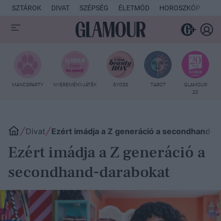
SZTÁROK
DIVAT
SZÉPSÉG
ÉLETMÓD
HOROSZKÓP
KU
MANCSPARTY
NYEREMÉNYJÁTÉK
SYOSS
TAROT
GLAMOUR
20
Divat
Ezért imádja a Z generáció a secondhand-d
Ezért imádja a Z generáció a
secondhand-darabokat