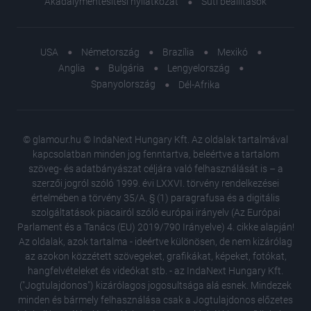
Akadálymentesítési nyilatkozat
Süti beállítások
USA
Németország
Brazília
Mexikó
Anglia
Bulgária
Lengyelország
Spanyolország
Dél-Afrika
© glamour.hu © IndaNext Hungary Kft. Az oldalak tartalmával
kapcsolatban minden jog fenntartva, beleértve a tartalom
szöveg- és adatbányászat céljára való felhasználását is – a
szerzői jogról szóló 1999. évi LXXVI. törvény rendelkezései
értelmében a törvény 35/A. § (1) paragrafusa és a digitális
szolgáltatások piacairól szóló európai irányelv (Az Európai
Parlament és a Tanács (EU) 2019/790 Irányelve) 4. cikke alapján!
Az oldalak, azok tartalma - ideértve különösen, de nem kizárólag
az azokon közzétett szövegeket, grafikákat, képeket, fotókat,
hangfelvételeket és videókat stb. - az IndaNext Hungary Kft.
("Jogtulajdonos") kizárólagos jogosultsága alá esnek. Mindezek
minden és bármely felhasználása csak a Jogtulajdonos előzetes