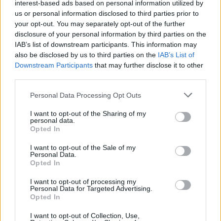
interest-based ads based on personal information utilized by
us or personal information disclosed to third parties prior to
your opt-out. You may separately opt-out of the further
disclosure of your personal information by third parties on the
IAB’s list of downstream participants. This information may
also be disclosed by us to third parties on the
IAB’s List of
Tévedsz, ha a
Downstream Participants
that may further disclose it to other
third parties.
second hand üzletekben látod a
fenntarthatóság jövőjét - Mutatjuk,
Please note that this website/app uses one or more Google
Personal Data Processing Opt Outs
services and may gather and store information including but
hogy csináld!
not limited to your visit or usage behaviour. You may click to
I want to opt-out of the Sharing of my
personal data.
grant or deny consent to Google and its third-party tags to
Opted In
use your data for below specified purposes in below Google
Lehengerlő, egyedi szettek
consent section.
I want to opt-out of the Sale of my
Personal Data.
Azóta viszont rengeteget változott a világ: ma már
Opted In
például akármilyen turkálóba is lépjünk be itthon, a
I want to opt-out of processing my
vásárlók nyolcvan százaléka biztos, hogy fiatal lesz.
Personal Data for Targeted Advertising.
Opted In
Mégis, vajon minek köszönhető ez a hatalmas
változás? A tudatos vásárlás és a fenntarthatóság
I want to opt-out of Collection, Use,