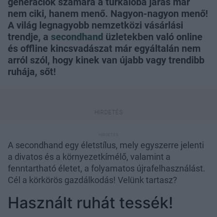
generációk számára a turkálóba járás már
nem ciki, hanem menő. Nagyon-nagyon menő!
A világ legnagyobb nemzetközi vásárlási
trendje, a
secondhand
üzletekben való online
és offline kincsvadászat már egyáltalán nem
arról szól, hogy kinek van újabb vagy trendibb
ruhája, sőt!
A secondhand egy életstílus, mely egyszerre jelenti
a divatos és a környezetkímélő, valamint a
fenntartható életet, a folyamatos újrafelhasználást.
Cél a körkörös gazdálkodás! Velünk tartasz?
Használt ruhát tessék!