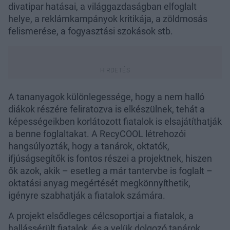
divatipar hatásai, a világgazdaságban elfoglalt
helye, a reklámkampányok kritikája, a zöldmosás
felismerése, a fogyasztási szokások stb.
A tananyagok különlegessége, hogy a nem halló
diákok részére feliratozva is elkészülnek, tehát a
képességeikben korlátozott fiatalok is elsajátíthatják
a benne foglaltakat. A RecyCOOL létrehozói
hangsúlyozták, hogy a tanárok, oktatók,
ifjúságsegítők is fontos részei a projektnek, hiszen
ők azok, akik – esetleg a már tantervbe is foglalt –
oktatási anyag megértését megkönnyíthetik,
igényre szabhatják a fiatalok számára.
A projekt elsődleges célcsoportjai a fiatalok, a
hallássérült fiatalok, és a velük dolgozó tanárok,