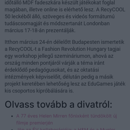
időtálló MDF fadeszkára készült játékokat foglal
magában, illetve online is elérhető lesz. A RecyCOOL
50 leckéből álló, szöveges és videós formátumú
tudáscsomagját és módszertanát Londonban
március 17-18-án prezentálják.
Itthon március 24-én délelőtt Budapesten ismertetik
a RecyCOOL-t a Fashion Revolution Hungary tagjai
egy workshop jellegű szemináriumon, ahová az
ország minden pontjáról várják a téma iránt
érdeklődő pedagógusokat, és az oktatási
intézmények képviselőit, délután pedig a másik
projekt keretében lehetőség lesz az EduGames játék
kis csoportos kipróbálására is.
Olvass tovább a divatról:
A 77 éves Helen Mirren főnixként tündökölt új
filmje premierjén
Jön az ÉV kollaborációja: a H&M és a Mugler