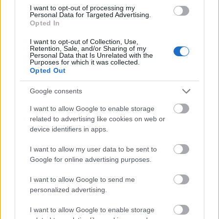
I want to opt-out of processing my
fiatalok és a velük dolgozó tanárok, oktatók, ifjúságsegítők
Personal Data for Targeted Advertising.
Opted In
Fotó:
Fashion Revolution RecyCOOL Akadémia
I want to opt-out of Collection, Use,
Retention, Sale, and/or Sharing of my
Personal Data that Is Unrelated with the
Purposes for which it was collected.
Opted Out
Google consents
I want to allow Google to enable storage
related to advertising like cookies on web or
device identifiers in apps.
I want to allow my user data to be sent to
Google for online advertising purposes.
I want to allow Google to send me
personalized advertising.
Eddig rosszul tisztítottad a
I want to allow Google to enable storage
farmeredet, és nem is tudtál róla