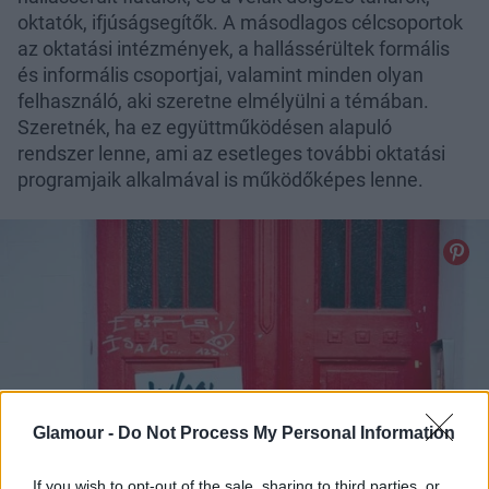
oktatók, ifjúságsegítők. A másodlagos célcsoportok
az oktatási intézmények, a hallássérültek formális
és informális csoportjai, valamint minden olyan
felhasználó, aki szeretne elmélyülni a témában.
Szeretnék, ha ez együttműködésen alapuló
rendszer lenne, ami az esetleges további oktatási
programjaik alkalmával is működőképes lenne.
Glamour -
Do Not Process My Personal Information
If you wish to opt-out of the sale, sharing to third parties, or