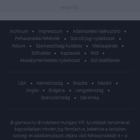
Archívum
Impresszum
Adatkezelési tájékoztató
Felhasználási feltételek
Szerzői jogi nyilatkozat
Rólunk
Szerkesztőségi küldetés
Médiaajánlat
Előfizetés
Kapcsolat
RSS
Akadálymentesítési nyilatkozat
Süti beállítások
USA
Németország
Brazília
Mexikó
Anglia
Bulgária
Lengyelország
Spanyolország
Dél-Afrika
© glamour.hu © IndaNext Hungary Kft. Az oldalak tartalmával
kapcsolatban minden jog fenntartva, beleértve a tartalom
szöveg- és adatbányászat céljára való felhasználását is – a