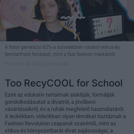
A fiatal generáció 62%-a szívesebben vásárol etikus és
fenntartható forrásból, mint a fast fashion márkáktól
Fotó:
Not So Sloppy/Instagram
Too RecyCOOL for School
Ezek az edukatív tartalmak alakítják, formálják
gondolkodásukat a divatról, a jövőbeni
vásárlásaikról, és a ruhák megfelelő használatáról.
A leckékben, videókban olyan témákat tisztáznak a
Fashion Revolution csapatok szakértői, mint az
etikus és környezetbarát divat sajátosságai, a