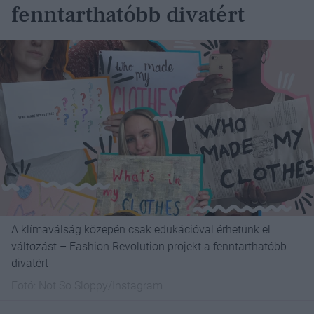
fenntarthatóbb divatért
A klímaválság közepén csak edukációval érhetünk el
változást – Fashion Revolution projekt a fenntarthatóbb
divatért
Fotó:
Not So Sloppy/Instagram