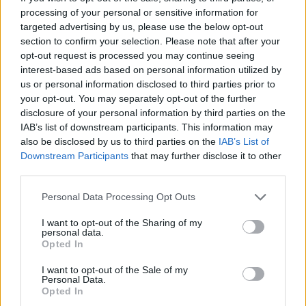
processing of your personal or sensitive information for
targeted advertising by us, please use the below opt-out
section to confirm your selection. Please note that after your
opt-out request is processed you may continue seeing
interest-based ads based on personal information utilized by
us or personal information disclosed to third parties prior to
your opt-out. You may separately opt-out of the further
disclosure of your personal information by third parties on the
IAB’s list of downstream participants. This information may
also be disclosed by us to third parties on the
IAB’s List of
Downstream Participants
that may further disclose it to other
third parties.
Please note that this website/app uses one or more Google
Personal Data Processing Opt Outs
services and may gather and store information including but
not limited to your visit or usage behaviour. You may click to
I want to opt-out of the Sharing of my
personal data.
grant or deny consent to Google and its third-party tags to
Opted In
use your data for below specified purposes in below Google
consent section.
I want to opt-out of the Sale of my
Personal Data.
Opted In
A projekt elsődleges célcsoportjai a fiatalok, a hallássérült