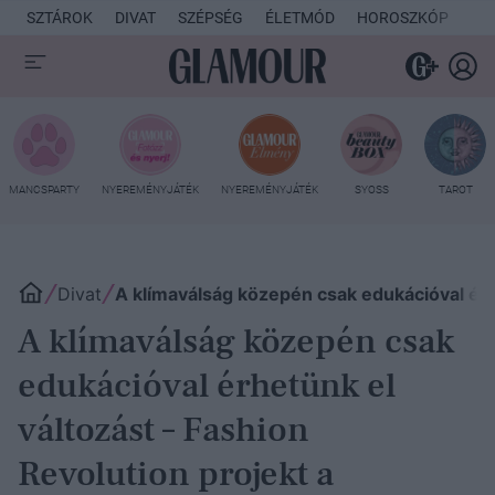
SZTÁROK
DIVAT
SZÉPSÉG
ÉLETMÓD
HOROSZKÓP
KU
MANCSPARTY
NYEREMÉNYJÁTÉK
NYEREMÉNYJÁTÉK
SYOSS
TAROT
Divat
A klímaválság közepén csak edukációval érhe
A klímaválság közepén csak
edukációval érhetünk el
változást – Fashion
Revolution projekt a