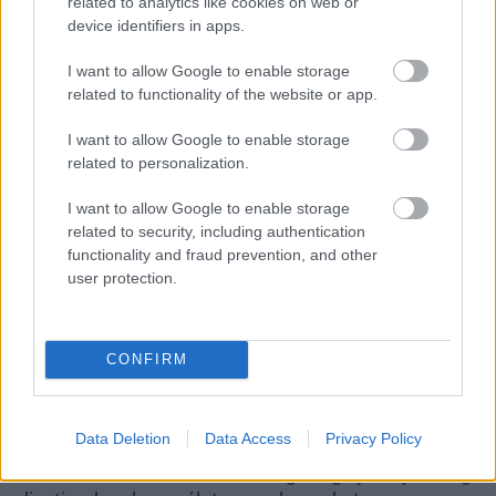
related to analytics like cookies on web or
device identifiers in apps.
Game of Clothes
I want to allow Google to enable storage
related to functionality of the website or app.
A Games of Clothes (RecyCOOL EduGames) célja,
hogy az edukációs projektben résztvevő
I want to allow Google to enable storage
szervezetek nemformális oktatási tevékenységeit
related to personalization.
különböző oktatójátékokkal egészítse ki. A szándék
I want to allow Google to enable storage
az, hogy felhívják az oktatók és a fiatalok figyelmét a
related to security, including authentication
divatipar helyzetére, illetve játékos és interaktív
functionality and fraud prevention, and other
módon terjesszék a kutatások eredményeit a
user protection.
RecyCOOL workshopokon, és egyéb aktivitások
alkalmával.
CONFIRM
A Game of Clothes hozzájárul a fiatalok különböző
kompetenciáinak – ismeretek, készségek és
attitűdök – fejlesztéséhez. Az oktatójátékok
Data Deletion
Data Access
Privacy Policy
feltérképezik a teljes értékláncot, a különféle
életmódbeli szokásokat és megvizsgálják a jelenlegi