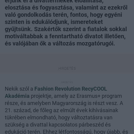
érjünk el a divattermékek előállítása,
elosztása és fogyasztása, valamint az ezekről
való gondolkodás terén, fontos, hogy egyéni
szinten is edukálódjunk, ismereteket
gyűjtsünk. Szakértők szerint a fiatalok sokkal
motiváltabbak a fenntartható divatot illetően,
és valójában ők a változás mozgatórugói.
Nekik szól a
Fashion Revolution RecyCOOL
Akadémia
projektje, amely az Erasmus+ program
része, és amelyben Magyarország is részt vesz. A
21. század, de főleg az elmúlt évek kihívásainak
tükrében elmondható, hogy változtatásra van
szükség a divattal kapcsolatos párbeszéd és
edukáció terén. Ehhez létfontosságú, hogy újabb, és