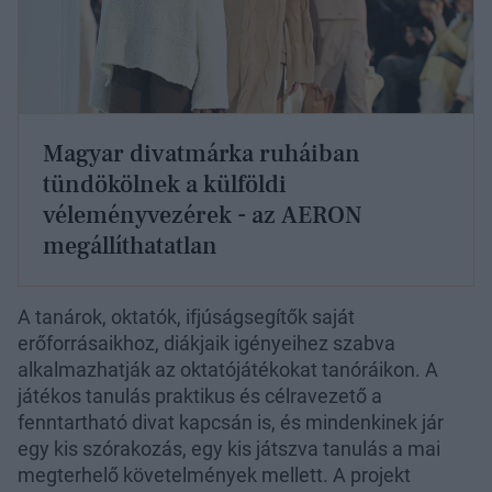
Magyar divatmárka ruháiban
tündökölnek a külföldi
véleményvezérek - az AERON
megállíthatatlan
A tanárok, oktatók, ifjúságsegítők saját
erőforrásaikhoz, diákjaik igényeihez szabva
alkalmazhatják az oktatójátékokat tanóráikon. A
játékos tanulás praktikus és célravezető a
fenntartható divat kapcsán is, és mindenkinek jár
egy kis szórakozás, egy kis játszva tanulás a mai
megterhelő követelmények mellett. A projekt