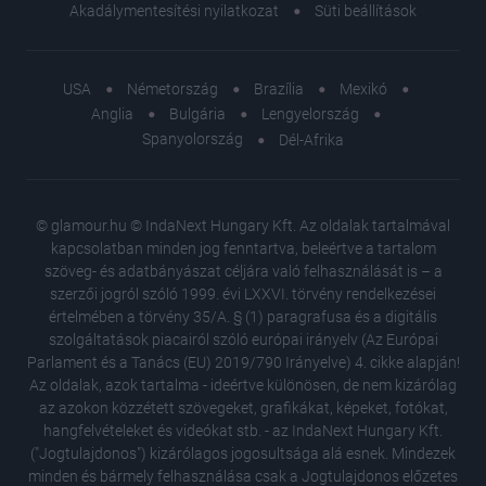
Akadálymentesítési nyilatkozat
Süti beállítások
USA
Németország
Brazília
Mexikó
Anglia
Bulgária
Lengyelország
Spanyolország
Dél-Afrika
© glamour.hu © IndaNext Hungary Kft. Az oldalak tartalmával
kapcsolatban minden jog fenntartva, beleértve a tartalom
szöveg- és adatbányászat céljára való felhasználását is – a
szerzői jogról szóló 1999. évi LXXVI. törvény rendelkezései
értelmében a törvény 35/A. § (1) paragrafusa és a digitális
szolgáltatások piacairól szóló európai irányelv (Az Európai
Parlament és a Tanács (EU) 2019/790 Irányelve) 4. cikke alapján!
Az oldalak, azok tartalma - ideértve különösen, de nem kizárólag
az azokon közzétett szövegeket, grafikákat, képeket, fotókat,
hangfelvételeket és videókat stb. - az IndaNext Hungary Kft.
("Jogtulajdonos") kizárólagos jogosultsága alá esnek. Mindezek
minden és bármely felhasználása csak a Jogtulajdonos előzetes