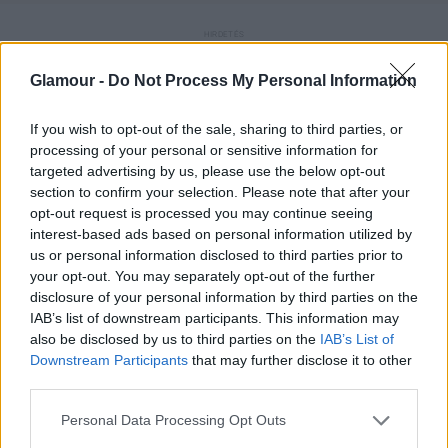
Glamour -
Do Not Process My Personal Information
If you wish to opt-out of the sale, sharing to third parties, or
processing of your personal or sensitive information for
Életét az Instagramon is nyomon követhetjük, és
targeted advertising by us, please use the below opt-out
rengetegen érdeklődnek is iránta, hiszen több, mint
section to confirm your selection. Please note that after your
71 ezren követik a közösségi oldalon.
opt-out request is processed you may continue seeing
interest-based ads based on personal information utilized by
us or personal information disclosed to third parties prior to
your opt-out. You may separately opt-out of the further
disclosure of your personal information by third parties on the
IAB’s list of downstream participants. This information may
Íme Rella szerdai szettje:
also be disclosed by us to third parties on the
IAB’s List of
Downstream Participants
that may further disclose it to other
A fesztiválszezonra szereztem be ezt a fekete nacit.
third parties.
Egyszerűen imádom a díszítést az alján, a felső
Please note that this website/app uses one or more Google
Personal Data Processing Opt Outs
pedig egy szexi kiegészítő az esti bulikra! Magas
services and may gather and store information including but
derekú nadrágokhoz tudom elképzelni.