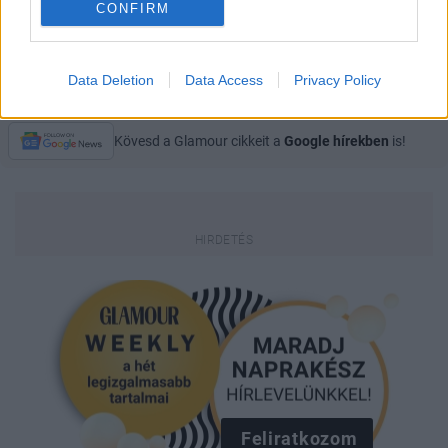
CONFIRM
RUBINT RELLA
Data Deletion
Data Access
Privacy Policy
Kövesd a Glamour cikkeit a
Google hírekben
is!
Feliratkozom