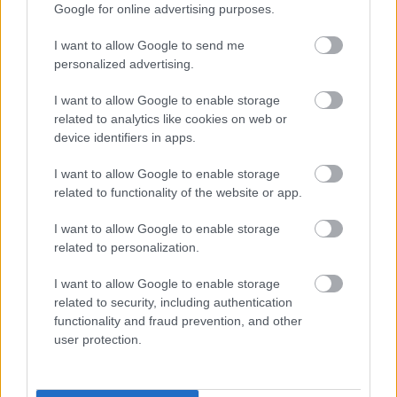
Google for online advertising purposes.
I want to allow Google to send me
personalized advertising.
Küldés
Megosztás
I want to allow Google to enable storage
Messengeren
related to analytics like cookies on web or
device identifiers in apps.
Itt állíthatod be
, hogy a Google
I want to allow Google to enable storage
keresőben könnyebben megtaláld a
glamour.hu cikkeit
related to functionality of the website or app.
I want to allow Google to enable storage
related to personalization.
I want to allow Google to enable storage
related to security, including authentication
functionality and fraud prevention, and other
user protection.