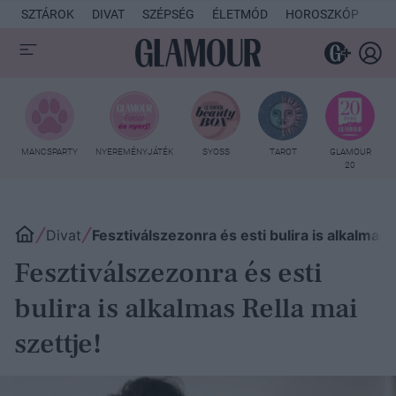
SZTÁROK
DIVAT
SZÉPSÉG
ÉLETMÓD
HOROSZKÓP
KU
MANCSPARTY
NYEREMÉNYJÁTÉK
SYOSS
TAROT
GLAMOUR
20
Divat
Fesztiválszezonra és esti bulira is alkalmas R
Fesztiválszezonra és esti
bulira is alkalmas Rella mai
szettje!