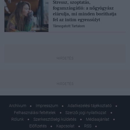
Stressz, szoptatás,
fogamzásgátló: a nőgyógyász
elárulja, mi minden boríthatja
fel az intim egyensúlyt
Támogatott Tartalom
Archívum
Impresszum
Adatkezelési tájékoztató
Felhasználási feltételek
Szerzői jogi nyilatkozat
Rólunk
Szerkesztőségi küldetés
Médiaajánlat
Előfizetés
Kapcsolat
RSS