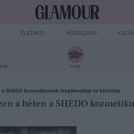
ÉLETMÓD
HOROSZKÓP
KULTÚ
ÁTÉK
SYOSS
n a SHEDO kozmetikumok megálmodója és készítője
zen a héten a SHEDO kozmetik