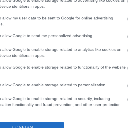
o allow Google to enable storage related to advertising like cookies on
omba.
evice identifiers in apps.
o allow my user data to be sent to Google for online advertising
s.
to allow Google to send me personalized advertising.
zóként megtervezitek a napokat és
o allow Google to enable storage related to analytics like cookies on
. Ilyenkor veszek egy mély levegőt,
evice identifiers in apps.
t amíg a bögre melegíti a kezemet. Újra
ot látni!
o allow Google to enable storage related to functionality of the website
o allow Google to enable storage related to personalization.
o allow Google to enable storage related to security, including
cation functionality and fraud prevention, and other user protection.
CONFIRM