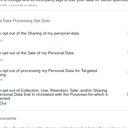
ogle consent section.
l Data Processing Opt Outs
o opt-out of the Sharing of my personal data.
In
o opt-out of the Sale of my Personal Data.
In
to opt-out of processing my Personal Data for Targeted
ing.
n megismerkedhettem számos
In
tulajdonságaival, hatásaival.
ányult. A gyógynövények, növényi
o opt-out of Collection, Use, Retention, Sale, and/or Sharing
ersonal Data that Is Unrelated with the Purposes for which it
erápiás tanulmányaim során elmélyülten
lected.
Out
sanyag birtokában már elérhetőek
 amellyel egy régi álmom vált valóra.
dennapos babaápolásban is szereztem
consents
 babaápolási termékcsalád.