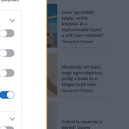
Glow-up tetőtől
talpig: miért
felejtjük ki a
legfontosabb lépést
a self-care rutinból?
Támogatott Tartalom
Mindenki azt hiszi,
hogy egészségtelen,
pedig a hekk és a
lángos is jót tehe
Támogatott Tartalom
Neked is rosaceás a
bőrőd? Innen