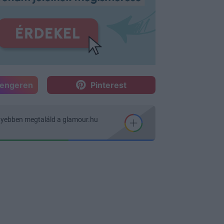
sengeren
Pinterest
nyebben megtaláld a glamour.hu