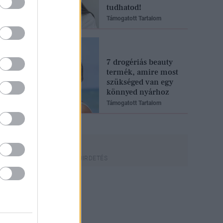
tudhatod!
Támogatott Tartalom
7 drogériás beauty
termék, amire most
szükséged van egy
könnyed nyárhoz
Támogatott Tartalom