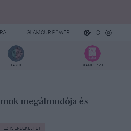
RA
GLAMOUR POWER
TAROT
GLAMOUR 20
umok megálmodója és
EZ IS ÉRDEKELHET