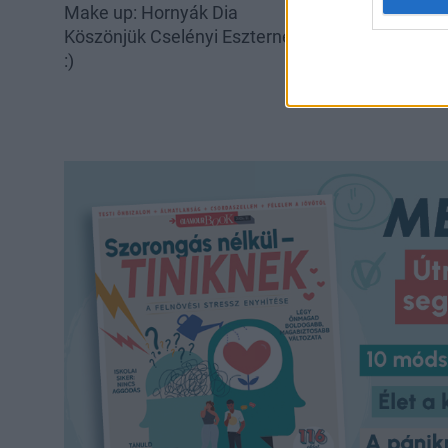
Make up: Hornyák Dia
Köszönjük Cselényi Eszternek, hogy beengede
:)