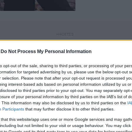
-
Do Not Process My Personal Information
to opt-out of the sale, sharing to third parties, or processing of your per
formation for targeted advertising by us, please use the below opt-out s
a, a benne lévő információk elavultak
r selection. Please note that after your opt-out request is processed y
eing interest-based ads based on personal information utilized by us or
disclosed to third parties prior to your opt-out. You may separately opt-
losure of your personal information by third parties on the IAB’s list of
engeren
Pinterest
. This information may also be disclosed by us to third parties on the
IA
Participants
that may further disclose it to other third parties.
 that this website/app uses one or more Google services and may gath
 feleség és egy gyönyörű kisfiú
including but not limited to your visit or usage behaviour. You may click 
odója és készítője.
 to Google and its third-party tags to use your data for below specifi