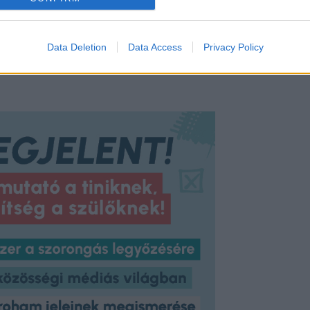
tt minket showroomjába megmelegedni.
Data Deletion
Data Access
Privacy Policy