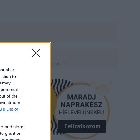
sonal or
ection to
ou may
 personal
out of the
 downstream
B’s List of
Feliratkozom
er and store
to grant or
ed purposes