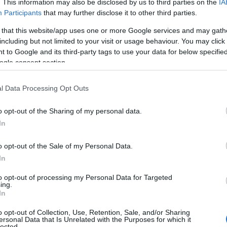
. This information may also be disclosed by us to third parties on the
IA
Participants
that may further disclose it to other third parties.
 that this website/app uses one or more Google services and may gath
including but not limited to your visit or usage behaviour. You may click 
 to Google and its third-party tags to use your data for below specifi
ogle consent section.
gulatú képek
l Data Processing Opt Outs
ta Miamiban. A képeken Gisele
és elbűvölő, egy modern istennő
o opt-out of the Sharing of my personal data.
nja. A 2023-as nyári kollekció a nyári
In
pok csillogását idézi. A kínálat pedig
o opt-out of the Sale of my Personal Data.
In
to opt-out of processing my Personal Data for Targeted
ing.
In
o opt-out of Collection, Use, Retention, Sale, and/or Sharing
ersonal Data that Is Unrelated with the Purposes for which it
lected.