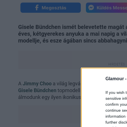
Megosztás
Küldés Mess
Gisele Bündchen ismét belevetette magát
éves, kétgyerekes anyuka a mai napig a vi
modellje, és esze ágában sincs abbahagyni.
Glamour 
A
Jimmy Choo
a világ legvágyottabb cipőit kész
Gisele Bündchen
topmodell viseli a varázslatos 
If you wish 
álmodunk egy ilyen ikonikus designer darabról!
sensitive in
confirm you
continue se
information 
further disc