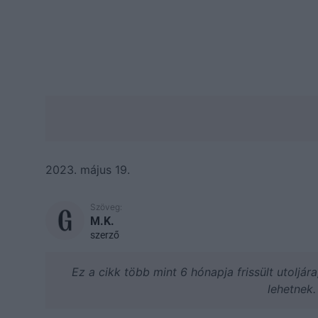
2023. május 19.
Szöveg:
M.K.
szerző
Ez a cikk több mint 6 hónapja frissült utoljár
lehetnek.