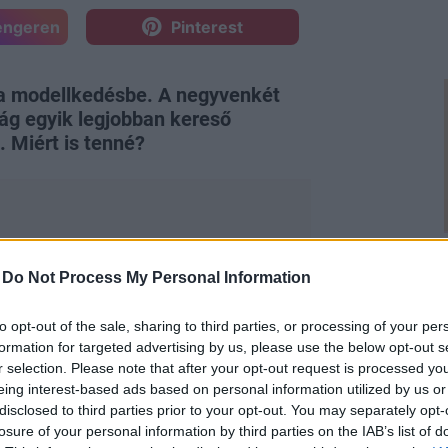
engeren
Pinterest
 a modellkedésbe. A negyvenkét
lág egyik legjobban kereső
 Miért is tenné?
-
Do Not Process My Personal Information
íti, és a 2023-as nyári kampányában
lábbeliket és táskákat. Mindannyian
to opt-out of the sale, sharing to third parties, or processing of your per
formation for targeted advertising by us, please use the below opt-out s
r selection. Please note that after your opt-out request is processed y
eing interest-based ads based on personal information utilized by us or
disclosed to third parties prior to your opt-out. You may separately opt-
losure of your personal information by third parties on the IAB’s list of