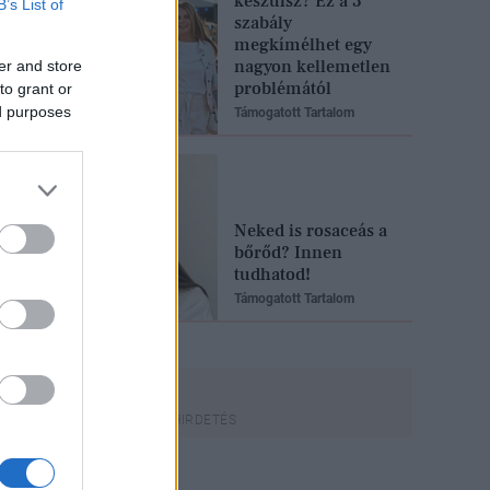
készülsz? Ez a 3
B’s List of
szabály
megkímélhet egy
nagyon kellemetlen
er and store
problémától
to grant or
ed purposes
Támogatott Tartalom
Neked is rosaceás a
bőrőd? Innen
tudhatod!
Támogatott Tartalom