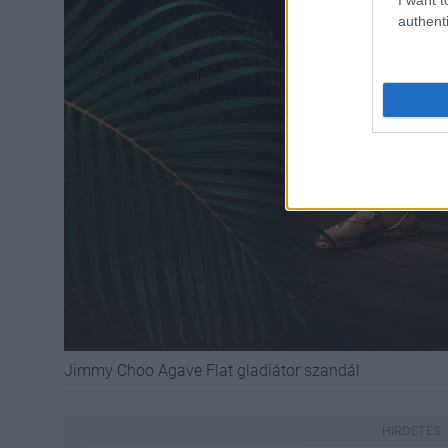
authenti
Jimmy Choo Agave Flat gladiátor szandál