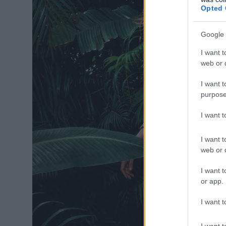
Opted 
Google 
I want t
web or d
I want t
purpose
I want 
I want t
web or d
I want t
or app.
I want t
I want t