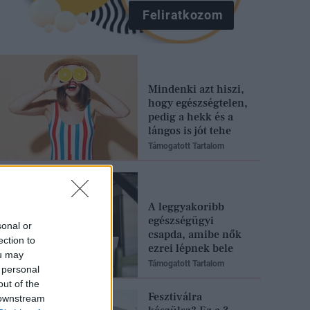
Feliratkozom
Mindenki azt hiszi,
hogy egészségtelen,
pedig a hekk és a
lángos is jót tehe
Támogatott Tartalom
A leggyakoribb
egészségügyi
sonal or
csapda, amibe nők
ection to
ezrei lépnek bele
ou may
Támogatott Tartalom
 personal
out of the
Fesztiválra
 downstream