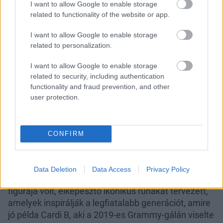
I want to allow Google to enable storage
related to functionality of the website or app.
I want to allow Google to enable storage
related to personalization.
I want to allow Google to enable storage
related to security, including authentication
functionality and fraud prevention, and other
user protection.
Cardi B egy vintázs Thierry Mugler kreációban a 2019-es
Grammy-gálán
CONFIRM
Fotó:
Gettyimages.com
Data Deletion
Data Access
Privacy Policy
Thierry Mugler a divatvilág egyik legizgalmasabb
figurája volt, elképesztő ikonikus ruhákat tervezett,
amelyek inspirálják a legfiatalabb generációt, amire
jó példa Cardi B, aki a 2019-es Grammy-gálán viselte