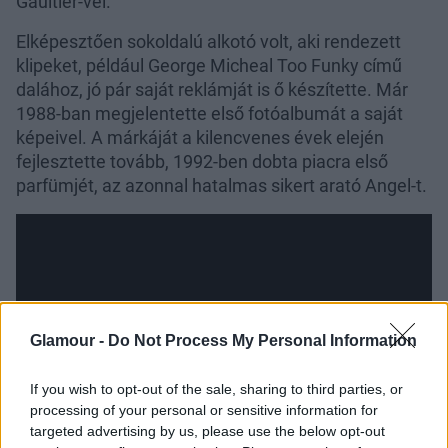
Gaultier-vel.
Elképesztően sokoldalú alkotó volt, aki rendezett
klipeket, például George Micheal Too Funky című
dalához, jó pár saját reklámját is ő készítette. Már
1988-ban megjelentette első fotóalbumát a saját
képeivel. A márkáját a kilencvenes évek elején
fejlesztette tovább, 1992-ben dobta piacra első
parfümjét, az azonnal hatalmas sikert arató Angel-t.
Glamour -
Do Not Process My Personal Information
If you wish to opt-out of the sale, sharing to third parties, or
processing of your personal or sensitive information for
targeted advertising by us, please use the below opt-out