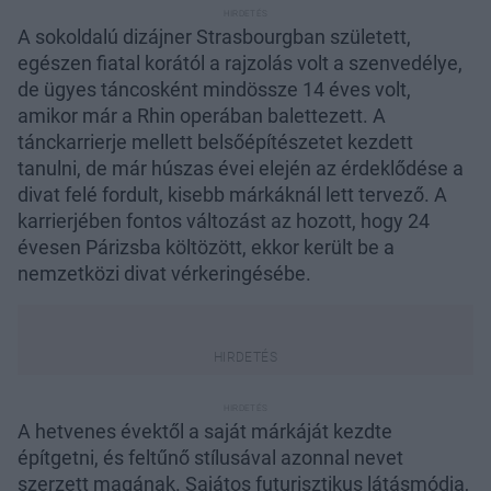
A sokoldalú dizájner Strasbourgban született,
egészen fiatal korától a rajzolás volt a szenvedélye,
de ügyes táncosként mindössze 14 éves volt,
amikor már a Rhin operában balettezett. A
tánckarrierje mellett belsőépítészetet kezdett
tanulni, de már húszas évei elején az érdeklődése a
divat felé fordult, kisebb márkáknál lett tervező. A
karrierjében fontos változást az hozott, hogy 24
évesen Párizsba költözött, ekkor került be a
nemzetközi divat vérkeringésébe.
A hetvenes évektől a saját márkáját kezdte
építgetni, és feltűnő stílusával azonnal nevet
szerzett magának. Sajátos futurisztikus látásmódja,