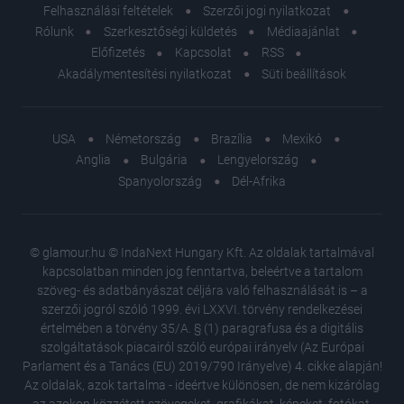
Felhasználási feltételek
Szerzői jogi nyilatkozat
Rólunk
Szerkesztőségi küldetés
Médiaajánlat
Előfizetés
Kapcsolat
RSS
Akadálymentesítési nyilatkozat
Süti beállítások
USA
Németország
Brazília
Mexikó
Anglia
Bulgária
Lengyelország
Spanyolország
Dél-Afrika
© glamour.hu © IndaNext Hungary Kft. Az oldalak tartalmával
kapcsolatban minden jog fenntartva, beleértve a tartalom
szöveg- és adatbányászat céljára való felhasználását is – a
szerzői jogról szóló 1999. évi LXXVI. törvény rendelkezései
értelmében a törvény 35/A. § (1) paragrafusa és a digitális
szolgáltatások piacairól szóló európai irányelv (Az Európai
Parlament és a Tanács (EU) 2019/790 Irányelve) 4. cikke alapján!
Az oldalak, azok tartalma - ideértve különösen, de nem kizárólag
az azokon közzétett szövegeket, grafikákat, képeket, fotókat,