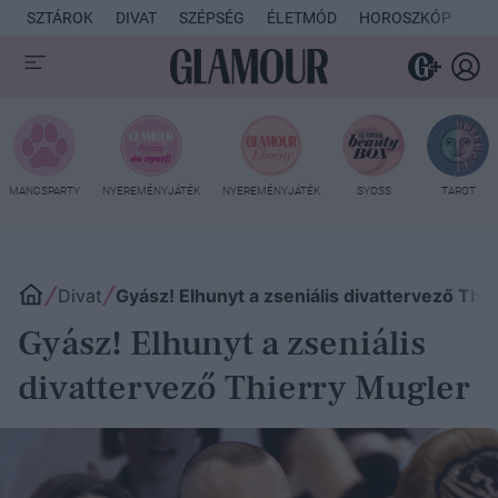
SZTÁROK
DIVAT
SZÉPSÉG
ÉLETMÓD
HOROSZKÓP
KU
MANCSPARTY
NYEREMÉNYJÁTÉK
NYEREMÉNYJÁTÉK
SYOSS
TAROT
Divat
Gyász! Elhunyt a zseniális divattervező Thi
Gyász! Elhunyt a zseniális
divattervező Thierry Mugler