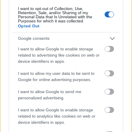
tanácsadóként segítette a céget. Eközben dolgozott
I want to opt-out of Collection, Use,
a Cirque du Soleil-lel, rendezett klipeket, és felépített
Retention, Sale, and/or Sharing of my
egy teljesen új karaktert, átesett jó pár plasztikai
Personal Data that Is Unrelated with the
Purposes for which it was collected.
műtéten, és belevetette magát a régi
Opted Out
szenvedélyébe a testépítésbe, és Manfred néven
szólíttatta magát.
Google consents
I want to allow Google to enable storage
related to advertising like cookies on web or
device identifiers in apps.
I want to allow my user data to be sent to
Google for online advertising purposes.
I want to allow Google to send me
personalized advertising.
I want to allow Google to enable storage
related to analytics like cookies on web or
device identifiers in apps.