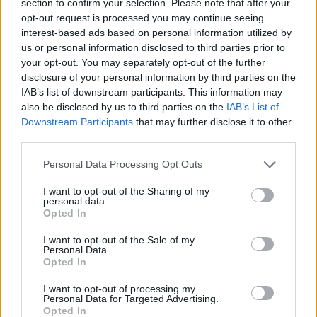
section to confirm your selection. Please note that after your
opt-out request is processed you may continue seeing
interest-based ads based on personal information utilized by
us or personal information disclosed to third parties prior to
your opt-out. You may separately opt-out of the further
disclosure of your personal information by third parties on the
A kilencvenes évek második felére az extravagáns
IAB’s list of downstream participants. This information may
stílusa már nem reflektált olyan jól a saját korára, így
also be disclosed by us to third parties on the
IAB’s List of
a népszerűsége csökkent. Financiális nehézségek
Downstream Participants
that may further disclose it to other
után 2003-ban kivonult a divatból, de továbbra is
third parties.
foglalkozott a parfümfejlesztéssel, és
Please note that this website/app uses one or more Google
mindenképpen szerette volna a Thierry Mugler
Personal Data Processing Opt Outs
services and may gather and store information including but
márkát kozmetikai brandként is felépíteni.
not limited to your visit or usage behaviour. You may click to
I want to opt-out of the Sharing of my
personal data.
grant or deny consent to Google and its third-party tags to
Opted In
use your data for below specified purposes in below Google
consent section.
I want to opt-out of the Sale of my
Personal Data.
Opted In
Miközben a nevét viselő márka több hullámhegyen
és hullámvölgyön is átment nélküle, ha nagyon
I want to opt-out of processing my
Personal Data for Targeted Advertising.
kellett Thierry Mugler visszatért, és kreatív
Opted In