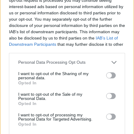
opt-out request is processed you may continue seeing
Fotó: Noel Dömök Szilveszter - Dömök Photography
interest-based ads based on personal information utilized by
us or personal information disclosed to third parties prior to
your opt-out. You may separately opt-out of the further
disclosure of your personal information by third parties on the
IAB’s list of downstream participants. This information may
also be disclosed by us to third parties on the
IAB’s List of
Downstream Participants
that may further disclose it to other
third parties.
Please note that this website/app uses one or more Google
Personal Data Processing Opt Outs
services and may gather and store information including but
not limited to your visit or usage behaviour. You may click to
I want to opt-out of the Sharing of my
personal data.
grant or deny consent to Google and its third-party tags to
Opted In
use your data for below specified purposes in below Google
consent section.
I want to opt-out of the Sale of my
Personal Data.
Opted In
I want to opt-out of processing my
Personal Data for Targeted Advertising.
Opted In