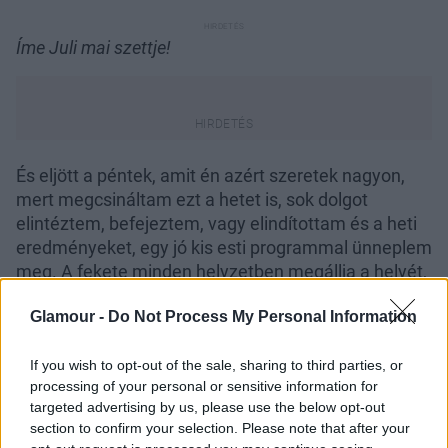
Íme Juli mai szettje!
És eljött a péntek, amit én azért szeretek nagyon,
mert megcsináltam ezt a hetet is, sok dolgot
elintéztem, befejeztem, vagy elindítottam és a heti
eredményeket, egy jó kis esti programmal ünneplem
meg. A fekete minden helyzetben megállja a helyét,
nekem ez az alkalmi viselet, amit szuper, színekkel
Glamour -
Do Not Process My Personal Information
fel lehet dobni és csillogóvá tenni.
Fekete ruha: NoEn Design
If you wish to opt-out of the sale, sharing to third parties, or
Felső, harisnya, cipő, fülbevaló: H&M
processing of your personal or sensitive information for
Táska: Anyukám készítette, táskapánt: H&M
targeted advertising by us, please use the below opt-out
section to confirm your selection. Please note that after your