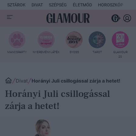
SZTÁROK
DIVAT
SZÉPSÉG
ÉLETMÓD
HOROSZKÓP
KU
MANCSPARTY
NYEREMÉNYJÁTÉK
SYOSS
TAROT
GLAMOUR
20
Divat
Horányi Juli csillogással zárja a hetet!
Horányi Juli csillogással
zárja a hetet!