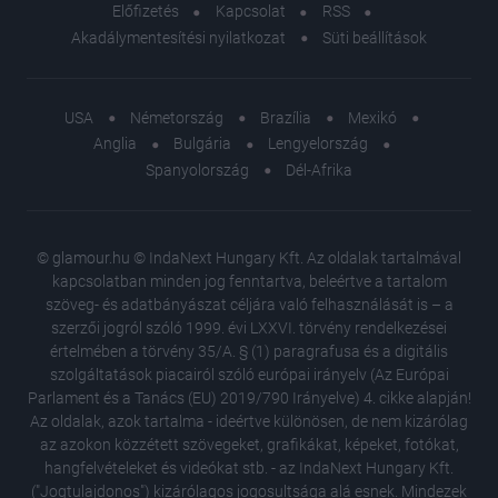
Előfizetés
Kapcsolat
RSS
Akadálymentesítési nyilatkozat
Süti beállítások
USA
Németország
Brazília
Mexikó
Anglia
Bulgária
Lengyelország
Spanyolország
Dél-Afrika
© glamour.hu © IndaNext Hungary Kft. Az oldalak tartalmával
kapcsolatban minden jog fenntartva, beleértve a tartalom
szöveg- és adatbányászat céljára való felhasználását is – a
szerzői jogról szóló 1999. évi LXXVI. törvény rendelkezései
értelmében a törvény 35/A. § (1) paragrafusa és a digitális
szolgáltatások piacairól szóló európai irányelv (Az Európai
Parlament és a Tanács (EU) 2019/790 Irányelve) 4. cikke alapján!
Az oldalak, azok tartalma - ideértve különösen, de nem kizárólag
az azokon közzétett szövegeket, grafikákat, képeket, fotókat,
hangfelvételeket és videókat stb. - az IndaNext Hungary Kft.
("Jogtulajdonos") kizárólagos jogosultsága alá esnek. Mindezek