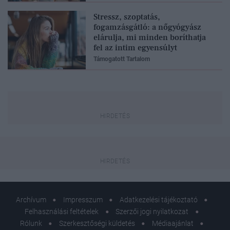
Stressz, szoptatás,
fogamzásgátló: a nőgyógyász
elárulja, mi minden boríthatja
fel az intim egyensúlyt
Támogatott Tartalom
Archívum
Impresszum
Adatkezelési tájékoztató
Felhasználási feltételek
Szerzői jogi nyilatkozat
Rólunk
Szerkesztőségi küldetés
Médiaajánlat