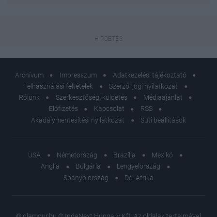
Archívum
Impresszum
Adatkezelési tájékoztató
Felhasználási feltételek
Szerzői jogi nyilatkozat
Rólunk
Szerkesztőségi küldetés
Médiaajánlat
Előfizetés
Kapcsolat
RSS
Akadálymentesítési nyilatkozat
Süti beállítások
USA
Németország
Brazília
Mexikó
Anglia
Bulgária
Lengyelország
Spanyolország
Dél-Afrika
© glamour.hu © IndaNext Hungary Kft. Az oldalak tartalmával