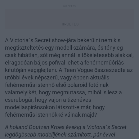
A Victoria´s Secret show-jára bekerülni nem kis
megtiszteltetés egy modell számára, és tényleg
csak hibátlan, sőt még annál is tökéletesebb alakkal,
elragadóan bájos pofival lehet a fehérneműóriás
kifutóján végiglejteni. A Teen Vogue összeszedte az
utóbbi évek népszerű, vagy éppen aktuális
fehérneműs istennő első polaroid fotóinak
valamelyikét, hogy megmutassa, miből is lesz a
cserebogár, hogy vajon a tizenéves
modellaspiránsokon látszott-e már, hogy
fehérneműs istennőkké válnak majd?
A holland Doutzen Kroes évekig a Victoria´s Secret
legdögösebb modelljének számított, pár évvel