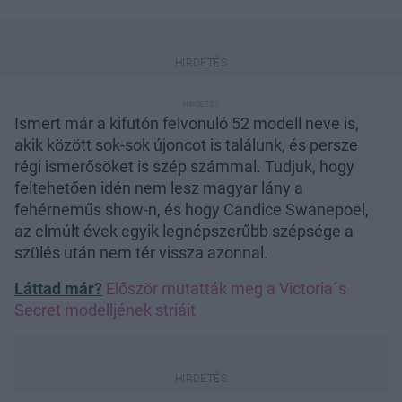
Ismert már a kifutón felvonuló 52 modell neve is,
akik között sok-sok újoncot is találunk, és persze
régi ismerősöket is szép számmal. Tudjuk, hogy
feltehetően idén nem lesz magyar lány a
fehérneműs show-n, és hogy Candice Swanepoel,
az elmúlt évek egyik legnépszerűbb szépsége a
szülés után nem tér vissza azonnal.
Láttad már?
Először mutatták meg a Victoria´s
Secret modelljének striáit