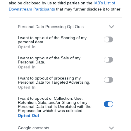
also be disclosed by us to third parties on the
IAB’s List of
Downstream Participants
that may further disclose it to other
third parties.
Please note that this website/app uses one or more Google
Personal Data Processing Opt Outs
Karlie Kloss az új TEST, a gyönyörű amerikai modell
services and may gather and store information including but
16 évesen is szép volt:
not limited to your visit or usage behaviour. You may click to
I want to opt-out of the Sharing of my
personal data.
grant or deny consent to Google and its third-party tags to
Opted In
use your data for below specified purposes in below Google
consent section.
I want to opt-out of the Sale of my
Personal Data.
Opted In
I want to opt-out of processing my
Personal Data for Targeted Advertising.
Opted In
I want to opt-out of Collection, Use,
Retention, Sale, and/or Sharing of my
Personal Data that Is Unrelated with the
Purposes for which it was collected.
Opted Out
Google consents