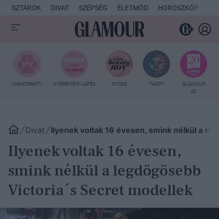
SZTÁROK
DIVAT
SZÉPSÉG
ÉLETMÓD
HOROSZKÓP
KU
MANCSPARTY
NYEREMÉNYJÁTÉK
SYOSS
TAROT
GLAMOUR
20
Divat
Ilyenek voltak 16 évesen, smink nélkül a le
Ilyenek voltak 16 évesen,
smink nélkül a legdögösebb
Victoria´s Secret modellek