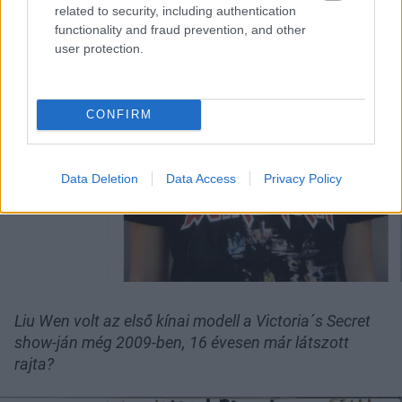
related to security, including authentication
functionality and fraud prevention, and other
user protection.
CONFIRM
Data Deletion
Data Access
Privacy Policy
Liu Wen volt az első kínai modell a Victoria´s Secret
show-ján még 2009-ben, 16 évesen már látszott
rajta?