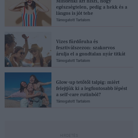
Mindenki azt hiszi, hogy
egészségtelen, pedig a hekk és a
lángos is jót tehe
Támogatott Tartalom
Vizes fürdőruha és
fesztiválszezon: szakorvos
árulja el a gondtalan nyár titkát
Támogatott Tartalom
Glow-up tetőtől talpig: miért
felejtjük ki a legfontosabb lépést
a self-care rutinból?
Támogatott Tartalom