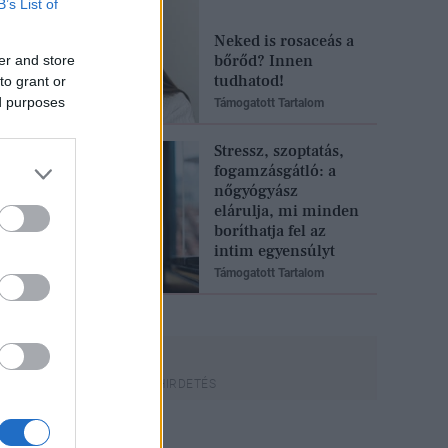
B’s List of
Neked is rosaceás a
bőrőd? Innen
er and store
tudhatod!
to grant or
ed purposes
Támogatott Tartalom
Stressz, szoptatás,
fogamzásgátló: a
nőgyógyász
elárulja, mi minden
boríthatja fel az
intim egyensúlyt
Támogatott Tartalom