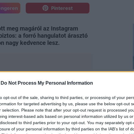
engeren
Pinterest
ott meg magáról az Instagram
biztos: a forró hangulatot árasztó
zon nagy kedvence lesz.
-
Do Not Process My Personal Information
követőinek, több fényképet is
n valamint zöldben tündököl. A dögös
to opt-out of the sale, sharing to third parties, or processing of your per
venni a szemünket, ugyanis a
formation for targeted advertising by us, please use the below opt-out s
és lila csipkék díszítik. A kreáció
r selection. Please note that after your opt-out request is processed y
arabja, amit kristályokkal kirakott
eing interest-based ads based on personal information utilized by us or
disclosed to third parties prior to your opt-out. You may separately opt-
s kékeszöld fehérneművel viselt Irina
losure of your personal information by third parties on the IAB’s list of
nis az utolsó képen látható az