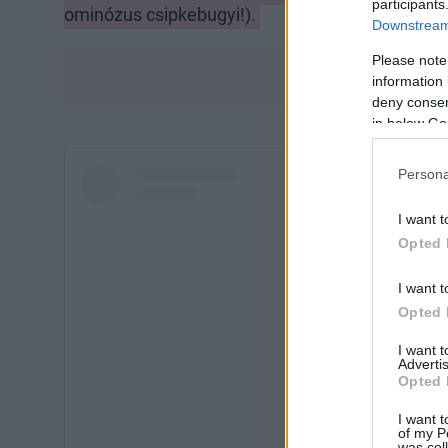
participants
ominózus csipkebugyi!).
Downstream 
Please note
information 
deny consent
in below Go
Persona
I want t
Opted 
I want t
Opted 
I want 
Advertis
Opted 
I want t
of my P
was col