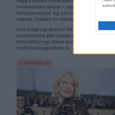
végig a cannes-i Hotel Martinezben pár héttel eze
authenti
meztelenruha takarta – vagy inkább nem takarta
harisnyazoknival, egy pár hozzáillő meztelenkes
teljessé. Fotókért és videóért kattints
ide
!
Irina Shayk egy áttetsző fekete ruhában érkezet
meztelenruha alatt csupán egy fehér pólót és egy
összeállítást egy fekete baseball sapkával és 
nyaklánccal egészítette ki.