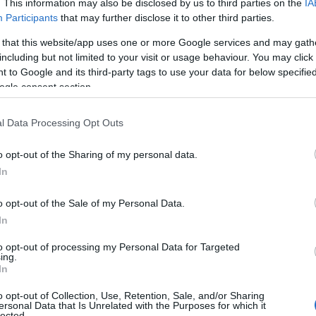
. This information may also be disclosed by us to third parties on the
IA
Participants
that may further disclose it to other third parties.
 that this website/app uses one or more Google services and may gath
including but not limited to your visit or usage behaviour. You may click 
 to Google and its third-party tags to use your data for below specifi
ogle consent section.
l Data Processing Opt Outs
o opt-out of the Sharing of my personal data.
In
o opt-out of the Sale of my Personal Data.
In
to opt-out of processing my Personal Data for Targeted
ing.
In
o opt-out of Collection, Use, Retention, Sale, and/or Sharing
ersonal Data that Is Unrelated with the Purposes for which it
lected.