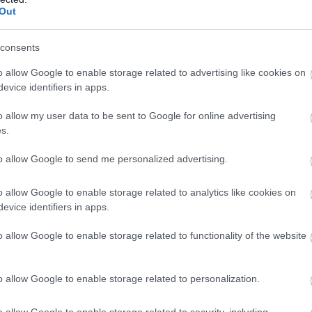
Out
consents
o allow Google to enable storage related to advertising like cookies on
evice identifiers in apps.
o allow my user data to be sent to Google for online advertising
s.
to allow Google to send me personalized advertising.
o allow Google to enable storage related to analytics like cookies on
evice identifiers in apps.
o allow Google to enable storage related to functionality of the website
a merészség
o allow Google to enable storage related to personalization.
nője, ezt már többször is
szettben, nagyon magabiztosan vonult
o allow Google to enable storage related to security, including