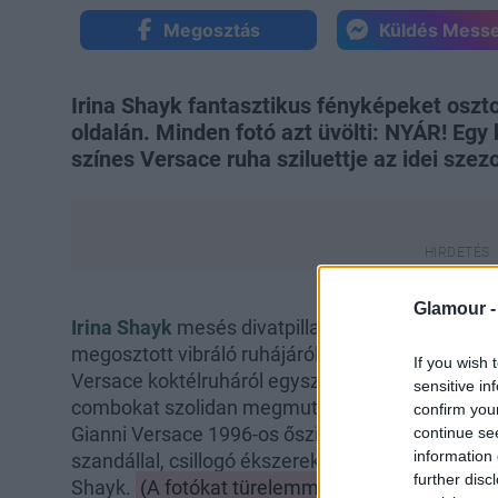
Megosztás
Küldés Mess
Irina Shayk fantasztikus fényképeket oszt
oldalán. Minden fotó azt üvölti: NYÁR! Egy 
színes Versace ruha sziluettje az idei sze
Glamour 
Irina Shayk
mesés divatpillanatról számolt be a 
megosztott vibráló ruhájáról, ami lilában, kékbe
If you wish 
Versace koktélruháról egyszerűen nem tudjuk le
sensitive in
combokat szolidan megmutató ruha felvágását mes
confirm you
Gianni Versace 1996-os őszi-téli kollekciója egy d
continue se
information 
szandállal, csillogó ékszerekkel, valamint csipké
further disc
Shayk.
(A fotókat türelemmel lapozd végig, ugya