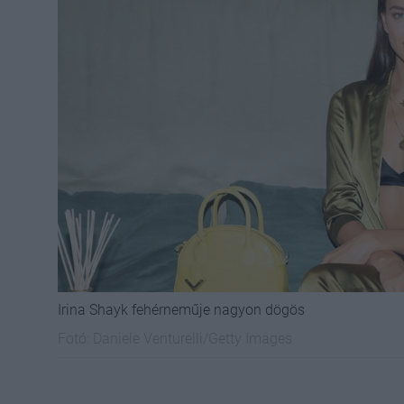
Irina Shayk fehérneműje nagyon dögös
Fotó:
Daniele Venturelli/Getty Images