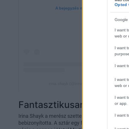
Opted 
Google 
I want t
web or d
I want t
purpose
I want 
I want t
web or d
I want t
Fantasztikusan áll neki 
or app.
I want t
Irina Shayk a merész szettek koronázatlan király
bebizonyította. A sztár egy falatnyi fehérnemű
I want t