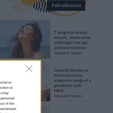
Feliratkozom
7 drogériás beauty
termék, amire most
szükséged van egy
könnyed nyárhoz
Támogatott Tartalom
Vizes fürdőruha és
fesztiválszezon:
szakorvos árulja el a
sonal or
gondtalan nyár
ection to
titkát
ou may
Támogatott Tartalom
 personal
out of the
 downstream