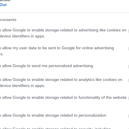
Out
consents
o allow Google to enable storage related to advertising like cookies on
evice identifiers in apps.
o allow my user data to be sent to Google for online advertising
s.
to allow Google to send me personalized advertising.
o allow Google to enable storage related to analytics like cookies on
evice identifiers in apps.
o allow Google to enable storage related to functionality of the website
ószer patyolattisztára varázsolja és
o allow Google to enable storage related to personalization.
 frissesség érdekében használj hozzá
gy nemcsak az anyagok színét és
o allow Google to enable storage related to security, including