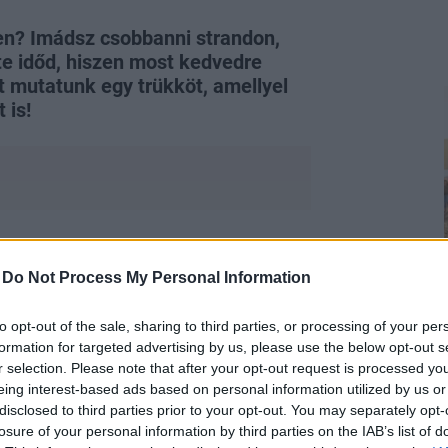
ben? Imádsz csobbanni strandon,
 te időd, hiszen most kedvedre
 mutatunk egy trükköt, amellyel
 is!
-
Do Not Process My Personal Information
to opt-out of the sale, sharing to third parties, or processing of your per
formation for targeted advertising by us, please use the below opt-out s
ok felé, a szerencsésebbek az otthoni
r selection. Please note that after your opt-out request is processed y
zta vízben úszol is, a fürdőruhádat és
eing interest-based ads based on personal information utilized by us or
disclosed to third parties prior to your opt-out. You may separately opt-
y homok, tengeri só, naptej, izzadtság,
losure of your personal information by third parties on the IAB’s list of
ással azonban sokáig megőrizheted a