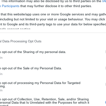
. This information may also be disclosed by us to third parties on the
IA
 hosszantartó, friss illatuk is egész nap
Participants
that may further disclose it to other third parties.
 that this website/app uses one or more Google services and may gath
including but not limited to your visit or usage behaviour. You may click 
 to Google and its third-party tags to use your data for below specifi
ogle consent section.
jobb, ha hálóban. A Lenor
l Data Processing Opt Outs
ényes textília mosásához, az
 helyett elegáns, üde illat áradhat a
o opt-out of the Sharing of my personal data.
pedőknek szintén mély és alapos
In
o opt-out of the Sale of my Personal Data.
In
to opt-out of processing my Personal Data for Targeted
ing.
In
o opt-out of Collection, Use, Retention, Sale, and/or Sharing
ersonal Data that Is Unrelated with the Purposes for which it
lected.