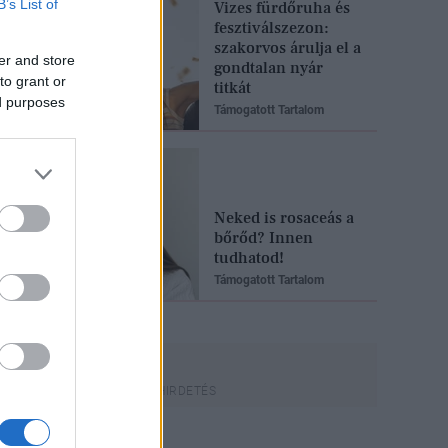
B’s List of
Vizes fürdőruha és
fesztiválszezon:
szakorvos árulja el a
er and store
gondtalan nyár
to grant or
titkát
ed purposes
Támogatott Tartalom
Neked is rosaceás a
bőrőd? Innen
tudhatod!
Támogatott Tartalom