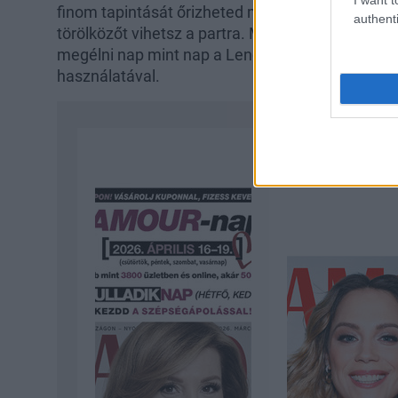
finom tapintását őrizheted meg, de a jellegzetes 
authenti
törölközőt vihetsz a partra. Most hihetetlenül e
megélni nap mint nap a Lenor kollekció összeillő
használatával.