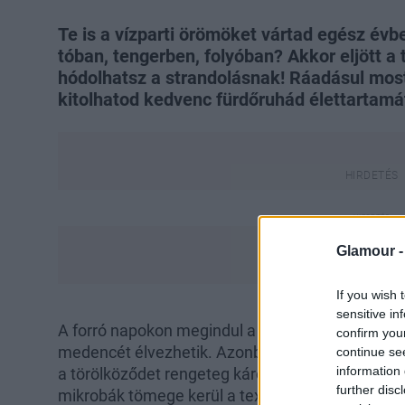
Te is a vízparti örömöket vártad egész év
tóban, tengerben, folyóban? Akkor eljött a
hódolhatsz a strandolásnak! Ráadásul most
kitolhatod kedvenc fürdőruhád élettartamát
Glamour 
If you wish 
sensitive in
A forró napokon megindul a népvándorlás a part
confirm you
medencét élvezhetik. Azonban, még ha kristálytis
continue se
information 
a törölköződet rengeteg káros hatás éri: klór vag
further disc
mikrobák tömege kerül a textíliába.
Gondos ápol