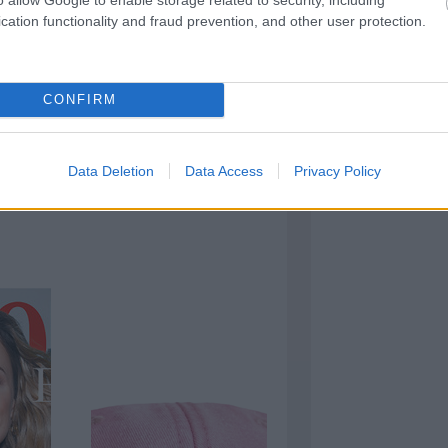
"nyárszag" helyett finom, üde illatú
cation functionality and fraud prevention, and other user protection.
gyszerű a frissen mosott ruha élményét
 illatú termékeinek együttes
CONFIRM
Data Deletion
Data Access
Privacy Policy