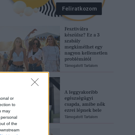
Feliratkozom
Fesztiválra
készülsz? Ez a 3
szabály
megkímélhet egy
nagyon kellemetlen
problémától
Támogatott Tartalom
A leggyakoribb
egészségügyi
sonal or
csapda, amibe nők
ection to
ezrei lépnek bele
ou may
 personal
Támogatott Tartalom
out of the
 downstream