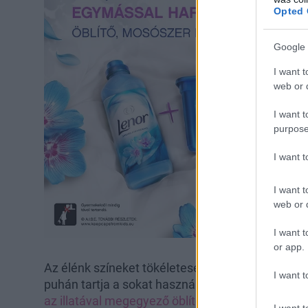
Opted 
Google 
I want t
web or d
I want t
purpose
I want 
I want t
web or d
I want t
or app.
Az élénk színeket tökéletesen megóvó Lenor mos
I want t
puhán tartja a sokat használt textileket.
A tartós
az illatával megegyező öblítőt és illatgyöngyöt!
Í
I want t