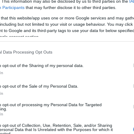
. This information may also be disclosed by us to third parties on the
IA
Participants
that may further disclose it to other third parties.
 that this website/app uses one or more Google services and may gath
including but not limited to your visit or usage behaviour. You may click 
 to Google and its third-party tags to use your data for below specifi
mi nagyon nincs rendben köztük. A
ogle consent section.
g látni őket együtt, ha pedig egy-egy
em
izzik köztük úgy a levegő
, mint
l Data Processing Opt Outs
dvözölték egymást, amikor a színész 12
o opt-out of the Sharing of my personal data.
In
l, aki az
InTouch
magazinnak azt
o opt-out of the Sale of my Personal Data.
iuk a közös álomházukat, amit két évig
In
ifer nem tudja irányítani Bent, és Ben
to opt-out of processing my Personal Data for Targeted
nem működhetett volna a kapcsolatuk.”
ing.
In
o opt-out of Collection, Use, Retention, Sale, and/or Sharing
ersonal Data that Is Unrelated with the Purposes for which it
lected.