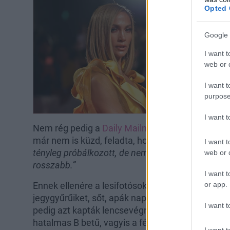
Opted 
Google 
I want t
web or d
I want t
purpose
I want 
Nem rég pedig a
Daily Mailnek
árulta el egy zen
már nem is küzd, feladta, hogy megmentse a h
I want t
tényleg próbálkozott, de nem tud többet tenni a 
web or d
rosszabb.”
I want t
or app.
Ennek ellenére a lesifotósok már többször is elc
jegygyűrűiket, sőt, apák napján a J. Lo egy
kedve
I want t
pedig azt kapták lencsevégre, hogy az énekesnő 
hatalmas B betű, vagyis a férje nevének kezdőbe
I want t