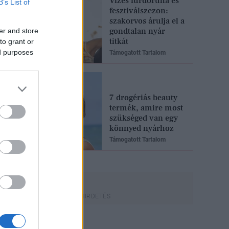
Vizes fürdőruha és
B’s List of
fesztiválszezon:
szakorvos árulja el a
gondtalan nyár
er and store
titkát
to grant or
ed purposes
Támogatott Tartalom
7 drogériás beauty
termék, amire most
szükséged van egy
könnyed nyárhoz
Támogatott Tartalom