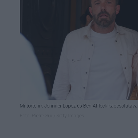
Mi történik Jennifer Lopez és Ben Affleck kapcsolatáva
Fotó:
Pierre Suu/Getty Images