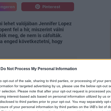
engeren
Pinterest
mi lehet valójában Jennifer Lopez
ent fel a hír, miszerint válni
ték meg, de nem is cáfolták.
ra enged következtetni, hogy
-
Do Not Process My Personal Information
to opt-out of the sale, sharing to third parties, or processing of your per
s szakításuk után 2021-ben újra
formation for targeted advertising by us, please use the below opt-out s
ikra, hogy 2022-ben ki is mondták
r selection. Please note that after your opt-out request is processed y
t az a nagy kérdés, hogy a love story-
eing interest-based ads based on personal information utilized by us or
disclosed to third parties prior to your opt-out. You may separately opt-
?
losure of your personal information by third parties on the IAB’s list of