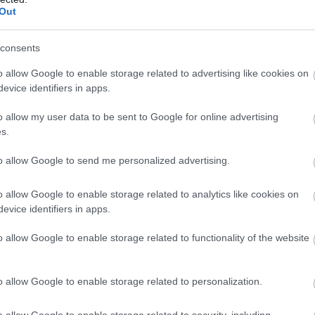
Out
consents
Jennifer Lopez
o allow Google to enable storage related to advertising like cookies on
pucérruhában
evice identifiers in apps.
tündököl a nyílt utcán,
o allow my user data to be sent to Google for online advertising
csak úgy ragyog
s.
to allow Google to send me personalized advertising.
eipari bennfentes, hogy
Jennifer Lopez
ázasságukat.
„Jennynek elege van, és
o allow Google to enable storage related to analytics like cookies on
kapcsolatukért, nem javul, hanem egyre
evice identifiers in apps.
o allow Google to enable storage related to functionality of the website
sípték, hogy még mindig hordják a
s posztot
is megosztott Benről. Most
o allow Google to enable storage related to personalization.
egy olyan karkötőt visel, amin egy
tűje díszeleg.
o allow Google to enable storage related to security, including