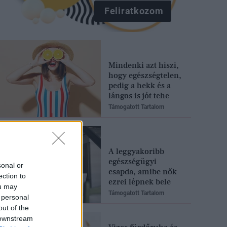
Feliratkozom
Mindenki azt hiszi,
hogy egészségtelen,
pedig a hekk és a
lángos is jót tehe
Támogatott Tartalom
A leggyakoribb
egészségügyi
sonal or
csapda, amibe nők
ection to
ezrei lépnek bele
ou may
Támogatott Tartalom
 personal
out of the
 downstream