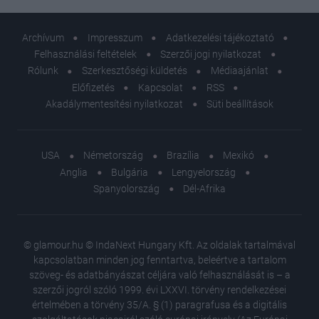
Archívum
Impresszum
Adatkezelési tájékoztató
Felhasználási feltételek
Szerzői jogi nyilatkozat
Rólunk
Szerkesztőségi küldetés
Médiaajánlat
Előfizetés
Kapcsolat
RSS
Akadálymentesítési nyilatkozat
Süti beállítások
USA
Németország
Brazília
Mexikó
Anglia
Bulgária
Lengyelország
Spanyolország
Dél-Afrika
© glamour.hu © IndaNext Hungary Kft. Az oldalak tartalmával
kapcsolatban minden jog fenntartva, beleértve a tartalom
szöveg- és adatbányászat céljára való felhasználását is – a
szerzői jogról szóló 1999. évi LXXVI. törvény rendelkezései
értelmében a törvény 35/A. § (1) paragrafusa és a digitális