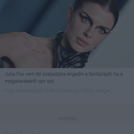
Julia Fox nem fél szabadjára engedni a fantáziáját, ha a
megjelenéséről van szó
Fotó:
Axelle/Bauer-Griffin/FilmMagic/Getty Images