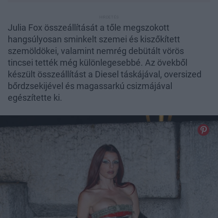
Julia Fox összeállítását a tőle megszokott
hangsúlyosan sminkelt szemei és kiszőkített
szemöldökei, valamint nemrég debütált vörös
tincsei tették még különlegesebbé. Az övekből
készült összeállítást a Diesel táskájával, oversized
bőrdzsekijével és magassarkú csizmájával
egészítette ki.