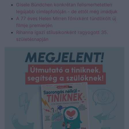
Gisele Bündchen konkrétan felismerhetetlen
legújabb címlapfotóján - de ettől még imádjuk
A 77 éves Helen Mirren főnixként tündökölt új
filmje premierjén
Rihanna igazi stílusikonként ragyogott 35.
születésnapján