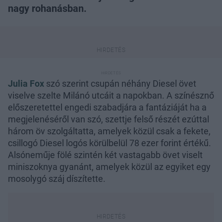
nagy rohanásban.
Julia Fox
szó szerint csupán néhány Diesel övet
viselve szelte Milánó utcáit a napokban. A színésznő
előszeretettel engedi szabadjára a fantáziáját ha a
megjelenéséről van szó, szettje felső részét ezúttal
három öv szolgáltatta, amelyek közül csak a fekete,
csillogó Diesel logós körülbelül 78 ezer forint értékű.
Alsóneműje fölé szintén két vastagabb övet viselt
miniszoknya gyanánt, amelyek közül az egyiket egy
mosolygó száj díszítette.