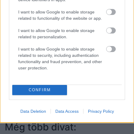
I want to allow Google to enable storage
Julia Fox egy életnagyságú női testet
related to functionality of the website or app.
használt táskának
I want to allow Google to enable storage
related to personalization.
Mestere a megdöbbentő
I want to allow Google to enable storage
divatnak
related to security, including authentication
functionality and fraud prevention, and other
user protection.
Még az övekből készült ruhánál is sokkolóbb
stíluspillanatainak lehettünk tanúi a New York-i
divathéten: a meghökkentés királynője nemcsak egy
CONFIRM
életnagyságú női testet használt táskának, láthattuk
hatalmas szarvakkal a mellén, valamint óvszerekkel
kirakott táskával és lófarokkal díszített szoknyában
Data Deletion
Data Access
Privacy Policy
is – vajon mivel rukkol elő legközelebb?
Még több divat: