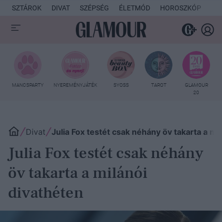
SZTÁROK
DIVAT
SZÉPSÉG
ÉLETMÓD
HOROSZKÓP
KU
MANCSPARTY
NYEREMÉNYJÁTÉK
SYOSS
TAROT
GLAMOUR
20
Divat
Julia Fox testét csak néhány öv takarta a mi
Julia Fox testét csak néhány
öv takarta a milánói
divathéten