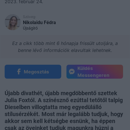
2023. február 24.
Szöveg:
Nikolaidu Fédra
Újságíró
Ez a cikk több mint 6 hónapja frissült utoljára, a
benne lévő információk elavultak lehetnek.
Küldés
Megosztás
Messengeren
Újabb divathét, újabb megdöbbentő szettek
Julia Foxtól. A színésznő ezúttal tetőtől talpig
Dieselben villogtatta meg egyedülálló
stílusérzékét. Most már legalább tudjuk, hogy
akkor sem kell kétségbe esnünk, ha éppen
csak az öveinket tudjuk magunkra húzni a