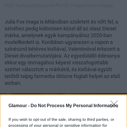
Fotó:
Rachpoot/Bauer-Griffin/GC Images/Getty Images
Julia Fox maga is Milánóban született és nőtt fel, a
szívéhez pedig különösen közel áll az olasz Diesel
márka, amelynek egyik kampányához 2020-ban
modellkedett is. Korábban ugyanezen a napon a
színésznő kétéves kisfiával, Valentinóval érkezett a
Diesel divatbemutatójára. Az egyedülálló édesanya
ekkor egy önmagához képest visszafogottabb
szettet választott a márkától, és kisfiával együtt
tetőtől talpig farmerba öltözve foglalt helyet az első
sorban.
Glamour -
Do Not Process My Personal Information
If you wish to opt-out of the sale, sharing to third parties, or
processing of your personal or sensitive information for