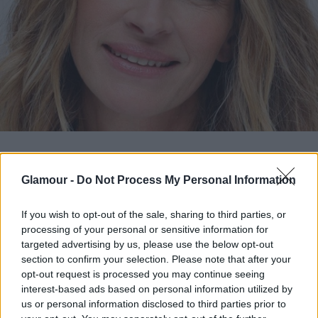
Az új epizódot Alex Richanbach, egy fiatal
hollywoodi tehetség rendezte, az operatőr, Daniel
Glamour -
Do Not Process My Personal Information
Moderrel karöltve. Mint mindig, a színésznő most is
sztárként tündököl, aki képes a különböző
If you wish to opt-out of the sale, sharing to third parties, or
területeken megcsillogtatni tehetségét és rajongást
processing of your personal or sensitive information for
targeted advertising by us, please use the below opt-out
kiváltani minden generációból. Ő a Calzedonia nő
section to confirm your selection. Please note that after your
megtestesítője: energikus, pozitív és mindig egyedi,
opt-out request is processed you may continue seeing
akit mindenki imád. A TV- és webkampány
interest-based ads based on personal information utilized by
Magyarországon december elejétől lesz látható.
us or personal information disclosed to third parties prior to