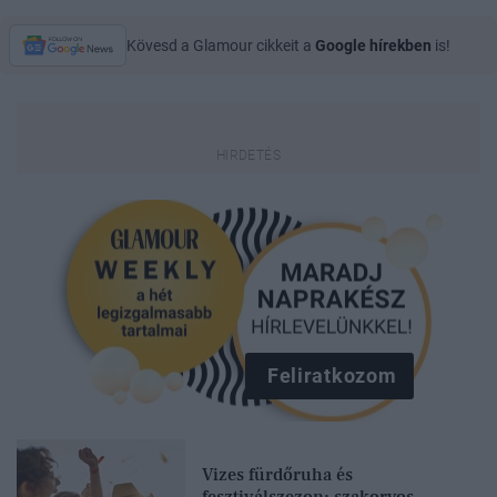
Kövesd a Glamour cikkeit a
Google hírekben
is!
Feliratkozom
Vizes fürdőruha és
fesztiválszezon: szakorvos