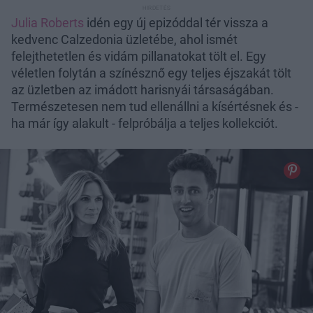
Julia Roberts
idén egy új epizóddal tér vissza a
kedvenc Calzedonia üzletébe, ahol ismét
felejthetetlen és vidám pillanatokat tölt el. Egy
véletlen folytán a színésznő egy teljes éjszakát tölt
az üzletben az imádott harisnyái társaságában.
Természetesen nem tud ellenállni a kísértésnek és -
ha már így alakult - felpróbálja a teljes kollekciót.