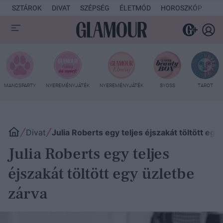
SZTÁROK
DIVAT
SZÉPSÉG
ÉLETMÓD
HOROSZKÓP
KU
MANCSPARTY
NYEREMÉNYJÁTÉK
NYEREMÉNYJÁTÉK
SYOSS
TAROT
Divat
Julia Roberts egy teljes éjszakát töltött egy
Julia Roberts egy teljes
éjszakát töltött egy üzletbe
zárva