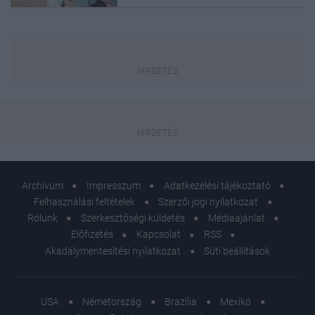
Archívum
Impresszum
Adatkezelési tájékoztató
Felhasználási feltételek
Szerzői jogi nyilatkozat
Rólunk
Szerkesztőségi küldetés
Médiaajánlat
Előfizetés
Kapcsolat
RSS
Akadálymentesítési nyilatkozat
Süti beállítások
USA
Németország
Brazília
Mexikó