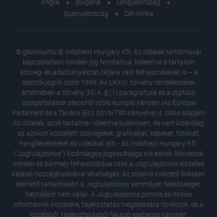
Anglia
Bulgária
Lengyelország
Spanyolország
Dél-Afrika
© glamour.hu © IndaNext Hungary Kft. Az oldalak tartalmával
kapcsolatban minden jog fenntartva, beleértve a tartalom
szöveg- és adatbányászat céljára való felhasználását is – a
szerzői jogról szóló 1999. évi LXXVI. törvény rendelkezései
értelmében a törvény 35/A. § (1) paragrafusa és a digitális
szolgáltatások piacairól szóló európai irányelv (Az Európai
Parlament és a Tanács (EU) 2019/790 Irányelve) 4. cikke alapján!
Az oldalak, azok tartalma - ideértve különösen, de nem kizárólag
az azokon közzétett szövegeket, grafikákat, képeket, fotókat,
hangfelvételeket és videókat stb. - az IndaNext Hungary Kft.
("Jogtulajdonos") kizárólagos jogosultsága alá esnek. Mindezek
minden és bármely felhasználása csak a Jogtulajdonos előzetes
írásbeli hozzájárulásával lehetséges. Az oldalról kivezető linkeken
elérhető tartalmakért a Jogtulajdonos semmilyen felelősséget,
helytállást nem vállal. A Jogtulajdonos pontos és hiteles
Russell
információk közlésére, tájékoztatás megadására törekszik, de a
ki is gy
közlésből, tájékoztatásból fakadó esetleges károkért