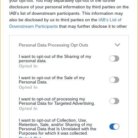
your opt-out. You may separately opt-out of the further
disclosure of your personal information by third parties on the
IAB’s list of downstream participants. This information may
also be disclosed by us to third parties on the
IAB’s List of
Downstream Participants
that may further disclose it to other
third parties.
Please note that this website/app uses one or more Google
Personal Data Processing Opt Outs
services and may gather and store information including but
not limited to your visit or usage behaviour. You may click to
I want to opt-out of the Sharing of my
personal data.
grant or deny consent to Google and its third-party tags to
Opted In
use your data for below specified purposes in below Google
consent section.
I want to opt-out of the Sale of my
Personal Data.
Opted In
I want to opt-out of processing my
Julia Roberts
Personal Data for Targeted Advertising.
Opted In
Fotó:
calzedonia
I want to opt-out of Collection, Use,
Retention, Sale, and/or Sharing of my
Personal Data that Is Unrelated with the
Purposes for which it was collected.