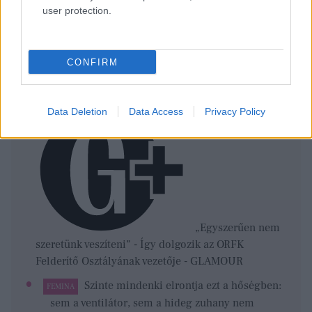
user protection.
Az élelmiszer
CONFIRM
finomabb, a fizetés magasabb, de az élet drágább
Svájcban, vajon megéri kiköltözni? - GLAMOUR
Data Deletion
Data Access
Privacy Policy
„Egyszerűen nem
szeretünk veszíteni” - Így dolgozik az ORFK
Felderítő Osztályának vezetője - GLAMOUR
Szinte mindenki elrontja ezt a hőségben:
FEMINA
sem a ventilátor, sem a hideg zuhany nem