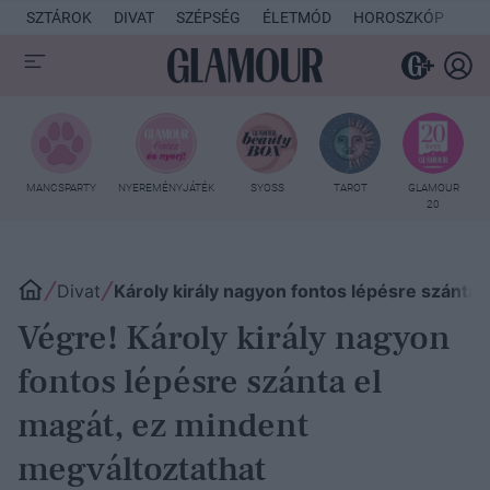
SZTÁROK
DIVAT
SZÉPSÉG
ÉLETMÓD
HOROSZKÓP
KU
MANCSPARTY
NYEREMÉNYJÁTÉK
SYOSS
TAROT
GLAMOUR
20
Divat
Károly király nagyon fontos lépésre szánta 
Végre! Károly király nagyon
fontos lépésre szánta el
magát, ez mindent
megváltoztathat