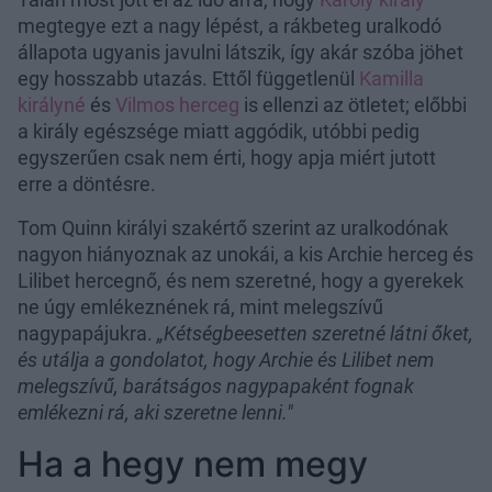
megtegye ezt a nagy lépést, a rákbeteg uralkodó
állapota ugyanis javulni látszik, így akár szóba jöhet
egy hosszabb utazás. Ettől függetlenül
Kamilla
királyné
és
Vilmos herceg
is ellenzi az ötletet; előbbi
a király egészsége miatt aggódik, utóbbi pedig
egyszerűen csak nem érti, hogy apja miért jutott
erre a döntésre.
Tom Quinn királyi szakértő szerint az uralkodónak
nagyon hiányoznak az unokái, a kis Archie herceg és
Lilibet hercegnő, és nem szeretné, hogy a gyerekek
ne úgy emlékeznének rá, mint melegszívű
nagypapájukra.
„Kétségbeesetten szeretné látni őket,
és utálja a gondolatot, hogy Archie és Lilibet nem
melegszívű, barátságos nagypapaként fognak
emlékezni rá, aki szeretne lenni."
Ha a hegy nem megy