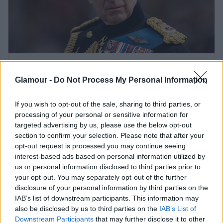
Észreveszel valami furcsát Károly
Glamour -
Do Not Process My Personal Information
király új portréján?
If you wish to opt-out of the sale, sharing to third parties, or
processing of your personal or sensitive information for
A New Idea egyik forrása úgy tudja, hogy
Károly
targeted advertising by us, please use the below opt-out
király
„kicsit jobban érzi magát"
, így nincs akadálya
section to confirm your selection. Please note that after your
annak, hogy a tengerentúlra utazzon, és
opt-out request is processed you may continue seeing
megkísérelje elásni a csatabárdot.
„Ez a viszály túl
interest-based ads based on personal information utilized by
sokáig tart, és Charles alig várja, hogy megoldja – de
us or personal information disclosed to third parties prior to
tudja, hogy ennek Harry és Meghan terepén kell
your opt-out. You may separately opt-out of the further
megtörténnie, különösen, ha látni akarja az unokáit."
disclosure of your personal information by third parties on the
IAB’s list of downstream participants. This information may
Kamilla királyné
azonban nem örül
Károly király
also be disclosed by us to third parties on the
IAB’s List of
tervének,
Vilmos herceg
pedig értetlenül áll a
Downstream Participants
that may further disclose it to other