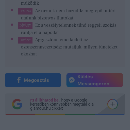
működik
Az orrunk nem hazudik: meglepő, miért
FEMINA
utálunk bizonyos illatokat
Ez a veszélytelennek tűnő reggeli szokás
DÍVÁNY
rontja el a napodat
Aggasztóan emelkedett az
DÍVÁNY
ózonszennyezettség: mutatjuk, milyen tüneteket
okozhat
Küldés
Megosztás
Messengeren
Itt állíthatod be
, hogy a Google
keresőben könnyebben megtaláld a
glamour.hu cikkeit