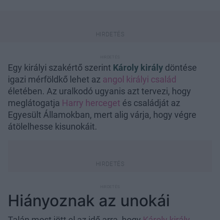
Egy királyi szakértő szerint
Károly király
döntése
igazi mérföldkő lehet az
angol királyi család
életében. Az uralkodó ugyanis azt tervezi, hogy
meglátogatja
Harry herceget
és családját az
Egyesült Államokban, mert alig várja, hogy végre
átölelhesse kisunokáit.
Hiányoznak az unokái
Talán most jött el az idő arra, hogy
Károly király