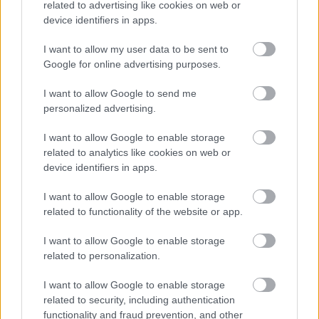
related to advertising like cookies on web or
device identifiers in apps.
I want to allow my user data to be sent to
Google for online advertising purposes.
I want to allow Google to send me
personalized advertising.
Ezeket olvastad már?
I want to allow Google to enable storage
related to analytics like cookies on web or
Russell Crowe nemcsak rengeteget fogyott, de
device identifiers in apps.
brutálisan ki is gyúrta magát
I want to allow Google to enable storage
Buzsik Borka új fotója láttán a lélegzeted is eláll,
related to functionality of the website or app.
valószínűleg mindenki ugyanarra a kérdésre gondol
majd
I want to allow Google to enable storage
related to personalization.
I want to allow Google to enable storage
related to security, including authentication
functionality and fraud prevention, and other