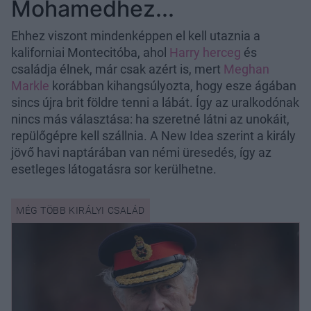
Mohamedhez...
Ehhez viszont mindenképpen el kell utaznia a
kaliforniai Montecitóba, ahol
Harry herceg
és
családja élnek, már csak azért is, mert
Meghan
Markle
korábban kihangsúlyozta, hogy esze ágában
sincs újra brit földre tenni a lábát. Így az uralkodónak
nincs más választása: ha szeretné látni az unokáit,
repülőgépre kell szállnia. A New Idea szerint a király
jövő havi naptárában van némi üresedés, így az
esetleges látogatásra sor kerülhetne.