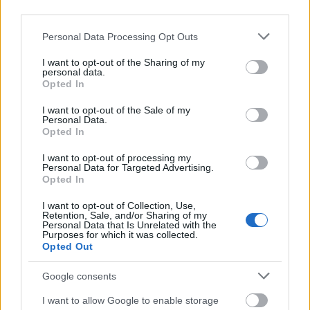
helyzet előtt. Akárhogy is lesz, ez kizárólag az
third parties.
uralkodó döntése.
Please note that this website/app uses one or more Google
Personal Data Processing Opt Outs
Forrás:
mirror.co.uk
services and may gather and store information including but
not limited to your visit or usage behaviour. You may click to
I want to opt-out of the Sharing of my
personal data.
grant or deny consent to Google and its third-party tags to
Opted In
use your data for below specified purposes in below Google
consent section.
I want to opt-out of the Sale of my
Personal Data.
Opted In
I want to opt-out of processing my
Personal Data for Targeted Advertising.
Opted In
I want to opt-out of Collection, Use,
Retention, Sale, and/or Sharing of my
Personal Data that Is Unrelated with the
Purposes for which it was collected.
Opted Out
Google consents
I want to allow Google to enable storage