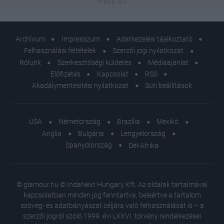
Archívum
Impresszum
Adatkezelési tájékoztató
Felhasználási feltételek
Szerzői jogi nyilatkozat
Rólunk
Szerkesztőségi küldetés
Médiaajánlat
Előfizetés
Kapcsolat
RSS
Akadálymentesítési nyilatkozat
Süti beállítások
USA
Németország
Brazília
Mexikó
Anglia
Bulgária
Lengyelország
Spanyolország
Dél-Afrika
© glamour.hu © IndaNext Hungary Kft. Az oldalak tartalmával
kapcsolatban minden jog fenntartva, beleértve a tartalom
szöveg- és adatbányászat céljára való felhasználását is – a
szerzői jogról szóló 1999. évi LXXVI. törvény rendelkezései