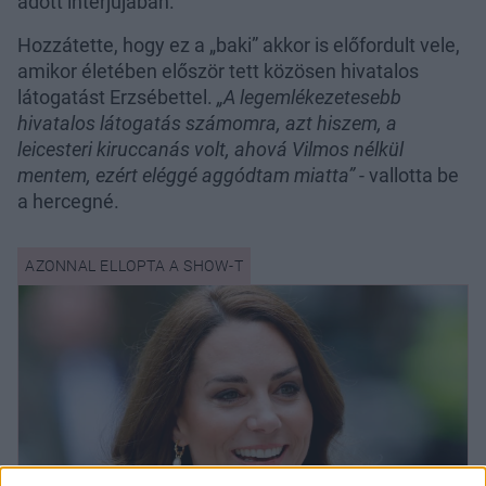
adott interjújában.
Hozzátette, hogy ez a „baki” akkor is előfordult vele,
amikor életében először tett közösen hivatalos
látogatást Erzsébettel.
„A legemlékezetesebb
hivatalos látogatás számomra, azt hiszem, a
leicesteri kiruccanás volt, ahová Vilmos nélkül
mentem, ezért eléggé aggódtam miatta”
- vallotta be
a hercegné.