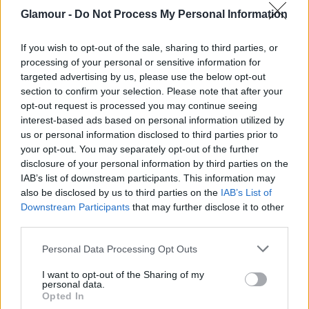
Glamour -
Do Not Process My Personal Information
If you wish to opt-out of the sale, sharing to third parties, or
processing of your personal or sensitive information for
targeted advertising by us, please use the below opt-out
section to confirm your selection. Please note that after your
+ 5
opt-out request is processed you may continue seeing
interest-based ads based on personal information utilized by
us or personal information disclosed to third parties prior to
your opt-out. You may separately opt-out of the further
8 alkalom, amikor Katalin hercegné
disclosure of your personal information by third parties on the
szokatlanul harsány színben
IAB’s list of downstream participants. This information may
also be disclosed by us to third parties on the
IAB’s List of
tündökölt, és az egész királyi családot
Downstream Participants
that may further disclose it to other
túlragyogta
third parties.
Please note that this website/app uses one or more Google
Personal Data Processing Opt Outs
services and may gather and store information including but
Ezen a szokásán tehát változtatni kellett, hiszen a
not limited to your visit or usage behaviour. You may click to
I want to opt-out of the Sharing of my
royal-szabályok közé tartozik az is, hogy a királyi
personal data.
grant or deny consent to Google and its third-party tags to
család tagjaként nem illik túl sokáig beszélgetni
Opted In
use your data for below specified purposes in below Google