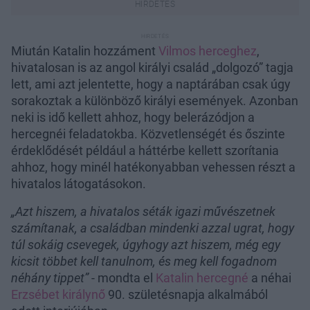
Miután Katalin hozzáment
Vilmos herceghez
,
hivatalosan is az angol királyi család „dolgozó” tagja
lett, ami azt jelentette, hogy a naptárában csak úgy
sorakoztak a különböző királyi események. Azonban
neki is idő kellett ahhoz, hogy belerázódjon a
hercegnéi feladatokba. Közvetlenségét és őszinte
érdeklődését például a háttérbe kellett szorítania
ahhoz, hogy minél hatékonyabban vehessen részt a
hivatalos látogatásokon.
„Azt hiszem, a hivatalos séták igazi művészetnek
számítanak, a családban mindenki azzal ugrat, hogy
túl sokáig csevegek, úgyhogy azt hiszem, még egy
kicsit többet kell tanulnom, és meg kell fogadnom
néhány tippet”
- mondta el
Katalin hercegné
a néhai
Erzsébet királynő
90. születésnapja alkalmából