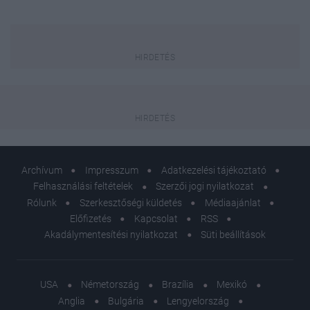
Archívum
Impresszum
Adatkezelési tájékoztató
Felhasználási feltételek
Szerzői jogi nyilatkozat
Rólunk
Szerkesztőségi küldetés
Médiaajánlat
Előfizetés
Kapcsolat
RSS
Akadálymentesítési nyilatkozat
Süti beállítások
USA
Németország
Brazília
Mexikó
Anglia
Bulgária
Lengyelország