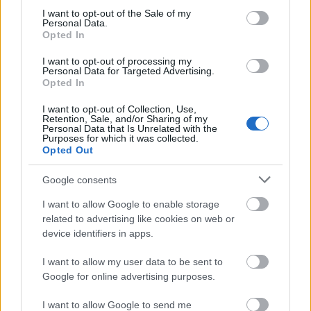
egyetlen emberrel a tömegből, hiszen a cél, hogy
consent section.
I want to opt-out of the Sale of my
minél több emberrel kapcsolatba tudjon lépni.
Personal Data.
Opted In
Persze, azért néha a mai napig kivételt tesz - év
elején például
megállította a királyi konvojt
csak
I want to opt-out of processing my
azért, hogy megszólíthassa az egyik rajongóját.
Personal Data for Targeted Advertising.
Opted In
Forrás:
dailymail.co.uk
I want to opt-out of Collection, Use,
Retention, Sale, and/or Sharing of my
Personal Data that Is Unrelated with the
Purposes for which it was collected.
Opted Out
Google consents
I want to allow Google to enable storage
related to advertising like cookies on web or
device identifiers in apps.
I want to allow my user data to be sent to
Google for online advertising purposes.
I want to allow Google to send me