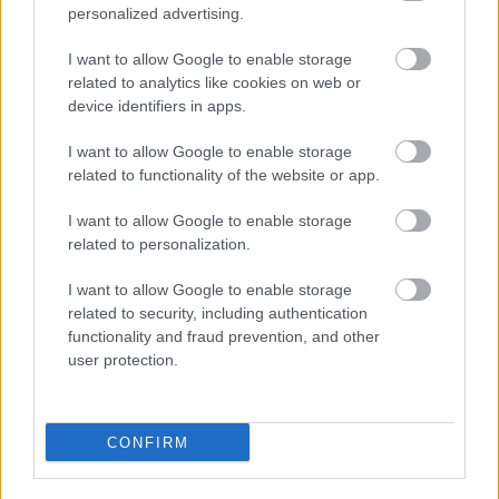
personalized advertising.
I want to allow Google to enable storage
related to analytics like cookies on web or
device identifiers in apps.
I want to allow Google to enable storage
related to functionality of the website or app.
I want to allow Google to enable storage
related to personalization.
Ezeket olvastad már?
I want to allow Google to enable storage
related to security, including authentication
Ő itt Polgár Judit ritkán látott férje, 26 éve vannak
functionality and fraud prevention, and other
user protection.
egymás mellett jóban-rosszban
Russell Crowe nemcsak rengeteget fogyott, de
brutálisan ki is gyúrta magát
CONFIRM
5 ikonikus dal, amiről talán nem is tudtad, hogy
Bródy János írta