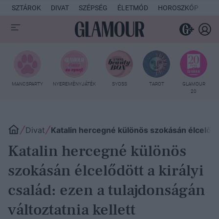
SZTÁROK
DIVAT
SZÉPSÉG
ÉLETMÓD
HOROSZKÓP
KU
MANCSPARTY
NYEREMÉNYJÁTÉK
SYOSS
TAROT
GLAMOUR
20
Divat
Katalin hercegné különös szokásán élcelődöt
Katalin hercegné különös
szokásán élcelődött a királyi
család: ezen a tulajdonságán
változtatnia kellett