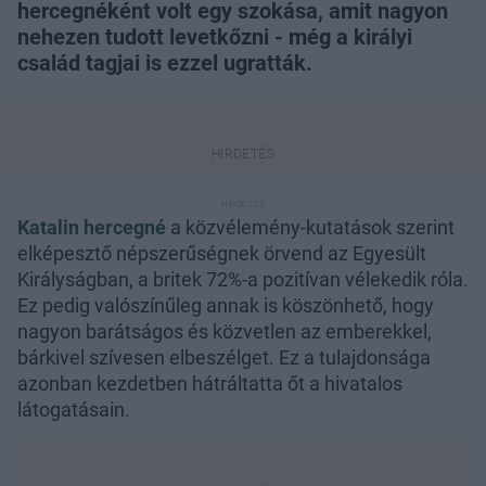
hercegnéként volt egy szokása, amit nagyon
nehezen tudott levetkőzni - még a királyi
család tagjai is ezzel ugratták.
Katalin hercegné
a közvélemény-kutatások szerint
elképesztő népszerűségnek örvend az Egyesült
Királyságban, a britek 72%-a pozitívan vélekedik róla.
Ez pedig valószínűleg annak is köszönhető, hogy
nagyon barátságos és közvetlen az emberekkel,
bárkivel szívesen elbeszélget. Ez a tulajdonsága
azonban kezdetben hátráltatta őt a hivatalos
látogatásain.