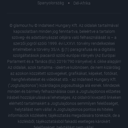
Spanyolország
Dél-Afrika
© glamour.hu © IndaNext Hungary Kft. Az oldalak tartalmával
kapcsolatban minden jog fenntartva, beleértve a tartalom
szöveg- és adatbányászat céljára való felhasználását is – a
szerzői jogról szóló 1999. évi LXXVI. törvény rendelkezései
értelmében a törvény 35/A. § (1) paragrafusa és a digitális
szolgáltatások piacairól szóló európai irányelv (Az Európai
Parlament és a Tanács (EU) 2019/790 Irányelve) 4. cikke alapján!
Az oldalak, azok tartalma - ideértve különösen, de nem kizárólag
az azokon közzétett szövegeket, grafikákat, képeket, fotókat,
hangfelvételeket és videókat stb. - az IndaNext Hungary Kft.
("Jogtulajdonos") kizárólagos jogosultsága alá esnek. Mindezek
minden és bármely felhasználása csak a Jogtulajdonos előzetes
írásbeli hozzájárulásával lehetséges. Az oldalról kivezető linkeken
elérhető tartalmakért a Jogtulajdonos semmilyen felelősséget,
helytállást nem vállal. A Jogtulajdonos pontos és hiteles
18 régi 
információk közlésére, tájékoztatás megadására törekszik, de a
mint eg
közlésből, tájékoztatásból fakadó esetleges károkért
Kristen 
felelősséget, helytállást nem vállal.