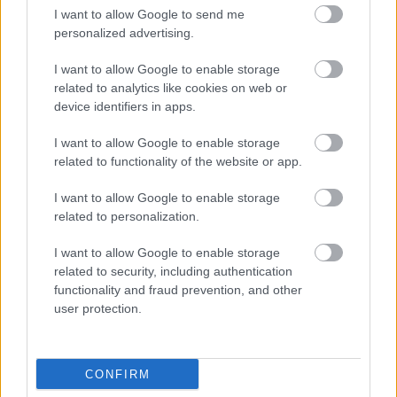
I want to allow Google to send me
Fotó:
Karwai Tang/Getty Images
personalized advertising.
I want to allow Google to enable storage
Merülj el a királyi család
related to analytics like cookies on web or
életében:
device identifiers in apps.
I want to allow Google to enable storage
Megváltozott a brit trónöröklési rend, így néz ki
related to functionality of the website or app.
most a sorrend a trónért
Így reagált Vilmos herceg, amikor egy férfi
I want to allow Google to enable storage
kifejezte Katalin hercegné iránti imádatát
related to personalization.
Erzsébet királynőt meg akarták gyilkolni, az FBI
I want to allow Google to enable storage
árulta el a részleteket
related to security, including authentication
functionality and fraud prevention, and other
user protection.
CONFIRM