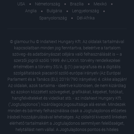
USA
Németország
Brazília
Mexikó
Anglia
Bulgária
Lengyelország
Spanyolország
Dél-Afrika
© glamour.hu © IndaNext Hungary Kft. Az oldalak tartalmával
kapcsolatban minden jog fenntartva, beleértve a tartalom
szöveg- és adatbányászat céljára való felhasználását is – a
szerzői jogról szóló 1999. évi LXXVI. törvény rendelkezései
értelmében a törvény 35/A. § (1) paragrafusa és a digitális
szolgáltatások piacairól szóló európai irányelv (Az Európai
Parlament és a Tanács (EU) 2019/790 Irányelve) 4. cikke alapján!
Az oldalak, azok tartalma - ideértve különösen, de nem kizárólag
az azokon közzétett szövegeket, grafikákat, képeket, fotókat,
hangfelvételeket és videókat stb. - az IndaNext Hungary Kft.
("Jogtulajdonos") kizárólagos jogosultsága alá esnek. Mindezek
minden és bármely felhasználása csak a Jogtulajdonos előzetes
írásbeli hozzájárulásával lehetséges. Az oldalról kivezető linkeken
elérhető tartalmakért a Jogtulajdonos semmilyen felelősséget,
helytállást nem vállal. A Jogtulajdonos pontos és hiteles
A női te