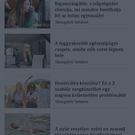
fogamzásgátló: a nőgyógyász
elárulja, mi minden boríthatja
fel az intim egyensúlyt
Támogatott Tartalom
A leggyakoribb egészségügyi
csapda, amibe nők ezrei lépnek
bele
Támogatott Tartalom
Fesztiválra készülsz? Ez a 3
szabály megkímélhet egy
nagyon kellemetlen problémától
Támogatott Tartalom
A nyár veszélye: ezért ne maradj
túl sokáig vizes fürdőruhában!