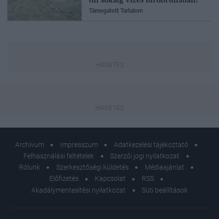
Támogatott Tartalom
Archívum
Impresszum
Adatkezelési tájékoztató
Felhasználási feltételek
Szerzői jogi nyilatkozat
Rólunk
Szerkesztőségi küldetés
Médiaajánlat
Előfizetés
Kapcsolat
RSS
Akadálymentesítési nyilatkozat
Süti beállítások