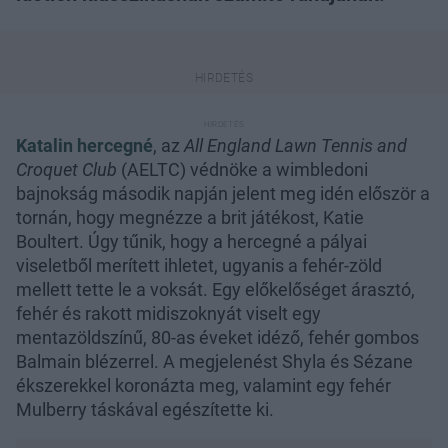
Katalin hercegné
, az
All England Lawn Tennis and
Croquet Club
(AELTC) védnöke a wimbledoni
bajnokság második napján jelent meg idén először a
tornán, hogy megnézze a brit játékost, Katie
Boultert. Úgy tűnik, hogy a hercegné a pályai
viseletből merített ihletet, ugyanis a fehér-zöld
mellett tette le a voksát. Egy előkelőséget árasztó,
fehér és rakott midiszoknyát viselt egy
mentazöldszínű, 80-as éveket idéző, fehér gombos
Balmain blézerrel. A megjelenést Shyla és Sézane
ékszerekkel koronázta meg, valamint egy fehér
Mulberry táskával egészítette ki.