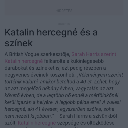
Katalin hercegné és a
színek
A British Vogue szerkesztője,
Sarah Harris szerint
Katalin hercegné
felkarolta a különlegesebb
darabokat és színeket is, ezt pedig részben a
negyvenes éveinek köszönheti.
„
V
éleményem szerint
történik valami, amikor betöltöd a 40-et. Lehet, hogy
az azt megelőző néhány évben, vagy talán az azt
követő évben, de a legtöbb nő ennél a mérföldkőnél
kerül igazán a helyére. A legjobb példa erre? A walesi
hercegné, aki 41 évesen, egyszerűen szólva, soha
nem nézett ki jobban.”
– Sarah Harris a szívünkből
szólt,
Katalin hercegné
szépsége és öltözködése