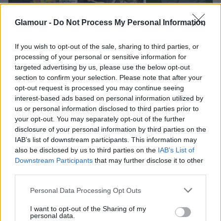
Glamour -
Do Not Process My Personal Information
Vilmos herceg összejött Katalin
hercegné barátnőjével, de nem csak
If you wish to opt-out of the sale, sharing to third parties, or
ezért hiúsult meg majdnem a
processing of your personal or sensitive information for
kapcsolatuk
targeted advertising by us, please use the below opt-out
section to confirm your selection. Please note that after your
opt-out request is processed you may continue seeing
interest-based ads based on personal information utilized by
us or personal information disclosed to third parties prior to
your opt-out. You may separately opt-out of the further
disclosure of your personal information by third parties on the
IAB’s list of downstream participants. This information may
also be disclosed by us to third parties on the
IAB’s List of
Downstream Participants
that may further disclose it to other
third parties.
Please note that this website/app uses one or more Google
Personal Data Processing Opt Outs
services and may gather and store information including but
not limited to your visit or usage behaviour. You may click to
I want to opt-out of the Sharing of my
personal data.
grant or deny consent to Google and its third-party tags to