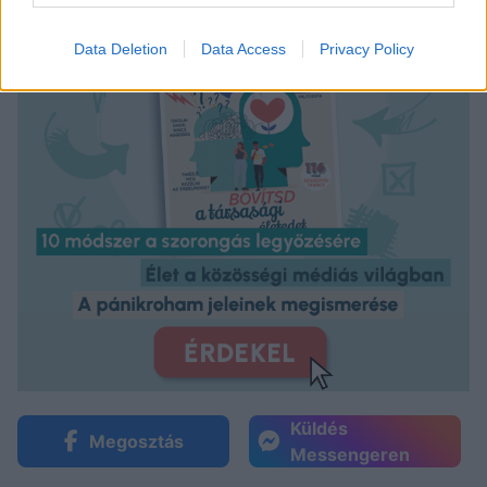
Data Deletion
Data Access
Privacy Policy
Küldés
Megosztás
Messengeren