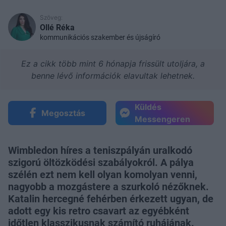
Szöveg:
Ollé Réka
kommunikációs szakember és újságíró
Ez a cikk több mint 6 hónapja frissült utoljára, a
benne lévő információk elavultak lehetnek.
Küldés
Megosztás
Messengeren
Wimbledon híres a teniszpályán uralkodó
szigorú öltözködési szabályokról. A pálya
szélén ezt nem kell olyan komolyan venni,
nagyobb a mozgástere a szurkoló nézőknek.
Katalin hercegné fehérben érkezett ugyan, de
adott egy kis retro csavart az egyébként
időtlen klasszikusnak számító ruhájának.