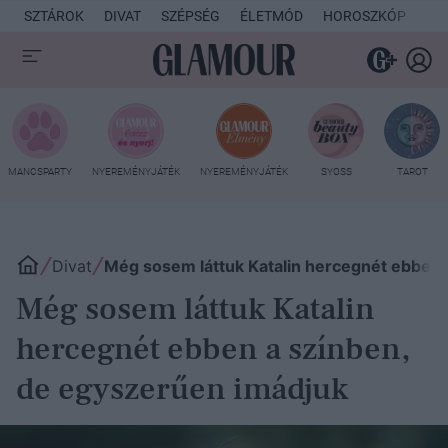
SZTÁROK
DIVAT
SZÉPSÉG
ÉLETMÓD
HOROSZKÓP
KU
MANCSPARTY
NYEREMÉNYJÁTÉK
NYEREMÉNYJÁTÉK
SYOSS
TAROT
Divat
Még sosem láttuk Katalin hercegnét ebben 
Még sosem láttuk Katalin
hercegnét ebben a színben,
de egyszerűen imádjuk