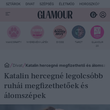
SZTÁROK
DIVAT
SZÉPSÉG
ÉLETMÓD
HOROSZKÓP
KU
MANCSPARTY
NYEREMÉNYJÁTÉK
SYOSS
TAROT
GLAMOUR
20
Divat
Katalin hercegné megfizethető és álomszép
Katalin hercegné legolcsóbb
ruhái megfizethetőek és
álomszépek