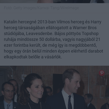
Fotó:
Getty Images/Karwai Tang/WireImage
Katalin hercegné 2013-ban Vilmos herceg és Harry
herceg társaságában ellátogatott a Warner Bros
stúdiójába, Leavesdenbe. Bájos pöttyös Topshop
ruhája mindössze 50 dollárba, vagyis nagyjából 21
ezer forintba került, de még így is megdöbbentő,
hogy egy órán belül minden éppen elérhető darabot
elkapkodtak belőle a vásárlók.