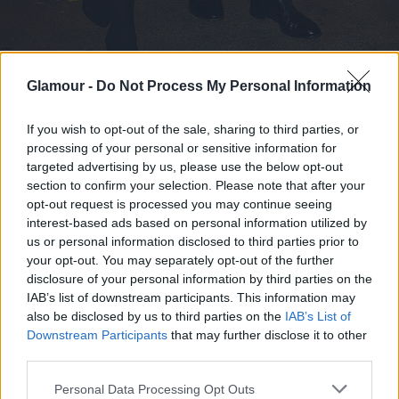
Glamour -
Do Not Process My Personal Information
Ki mondta, hogy egy hercegné nem tud felöltözni 60
If you wish to opt-out of the sale, sharing to third parties, or
dollárból?
processing of your personal or sensitive information for
targeted advertising by us, please use the below opt-out
Fotó:
Getty Images/Samir Hussein/Pool/WireImage
section to confirm your selection. Please note that after your
opt-out request is processed you may continue seeing
Katalin hercegné és Vilmos herceg is megjelent a
interest-based ads based on personal information utilized by
us or personal information disclosed to third parties prior to
Creativity is GREAT fogadásán 2014-ben, New
your opt-out. You may separately opt-out of the further
Yorkban. A hercegné az alkalomra kedvence
disclosure of your personal information by third parties on the
kismama márkájától, a Seraphine-tól választott egy
IAB’s list of downstream participants. This information may
59 dolláros, vagyis nagyjából 24 ezer forintos fekete
also be disclosed by us to third parties on the
IAB’s List of
garbós ruhát.
Downstream Participants
that may further disclose it to other
third parties.
Please note that this website/app uses one or more Google
Personal Data Processing Opt Outs