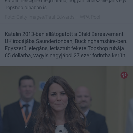
Katalin hercegné megmutatja, hogyan lehetsz elegáns egy
Topshop ruhában is
Fotó:
Getty Images/Paul Edwards – WPA Pool
Katalin 2013-ban ellátogatott a Child Bereavement
UK irodájába Saundertonban, Buckinghamshire-ben.
Egyszerű, elegáns, letisztult fekete Topshop ruhája
65 dollárba, vagyis nagyjából 27 ezer forintba került.