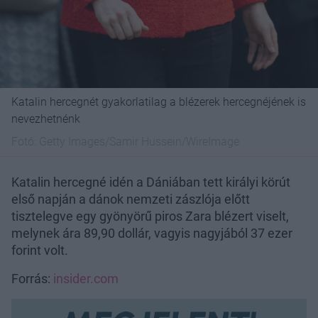
Katalin hercegnét gyakorlatilag a blézerek hercegnéjének is
nevezhetnénk
Fotó:
Getty Images/Samir Hussein/WireImage
Katalin hercegné idén a Dániában tett királyi körút
első napján a dánok nemzeti zászlója előtt
tisztelegve egy gyönyörű piros Zara blézert viselt,
melynek ára 89,90 dollár, vagyis nagyjából 37 ezer
forint volt.
Forrás:
insider.com