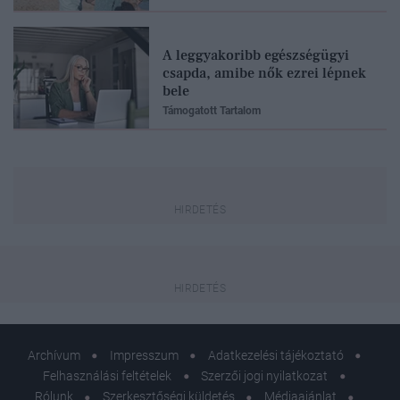
A leggyakoribb egészségügyi
csapda, amibe nők ezrei lépnek
bele
Támogatott Tartalom
Archívum
Impresszum
Adatkezelési tájékoztató
Felhasználási feltételek
Szerzői jogi nyilatkozat
Rólunk
Szerkesztőségi küldetés
Médiaajánlat