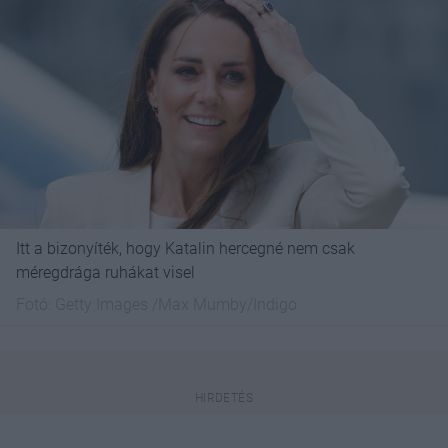
Itt a bizonyíték, hogy Katalin hercegné nem csak
méregdrága ruhákat visel
Fotó:
Getty Images /Max Mumby/Indigo