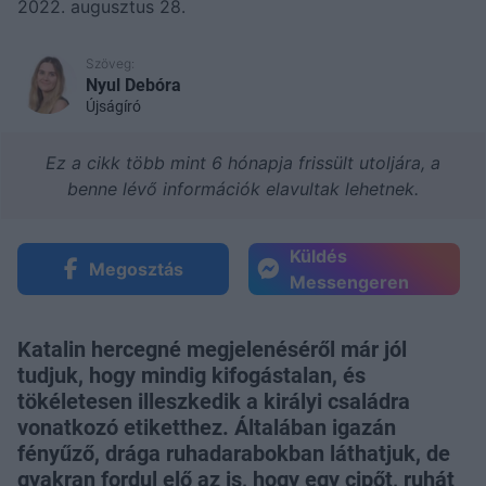
2022. augusztus 28.
Szöveg:
Nyul Debóra
Újságíró
Ez a cikk több mint 6 hónapja frissült utoljára, a
benne lévő információk elavultak lehetnek.
Küldés
Megosztás
Messengeren
Katalin hercegné megjelenéséről már jól
tudjuk, hogy mindig kifogástalan, és
tökéletesen illeszkedik a királyi családra
vonatkozó etiketthez. Általában igazán
fényűző, drága ruhadarabokban láthatjuk, de
gyakran fordul elő az is, hogy egy cipőt, ruhát