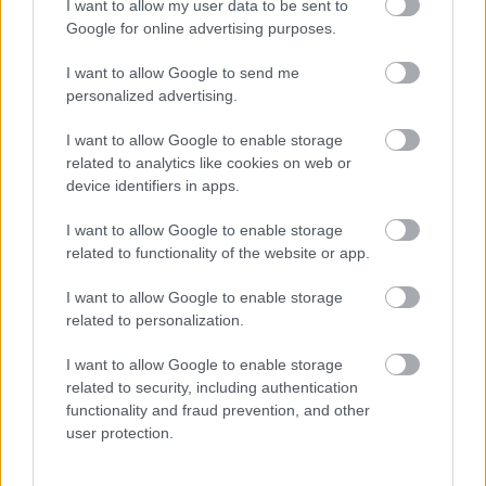
I want to allow my user data to be sent to
Google for online advertising purposes.
I want to allow Google to send me
personalized advertising.
Itt a bizonyíték, mennyire imádja Katalin hercegné a
pöttyös mintát
I want to allow Google to enable storage
related to analytics like cookies on web or
Fotó:
Getty Images/Alex Lentati - WPA Pool
device identifiers in apps.
I want to allow Google to enable storage
Katalin hercegnének az ASOS egyik pöttyös ruhájára
related to functionality of the website or app.
esett a választása, amikor 2015-ben ellátogatott a
Brookhill Children's Centerbe Londonban. Az
I want to allow Google to enable storage
elegáns darab 53 dollárba, vagyis nagyjából 22 ezer
related to personalization.
forintba került.
I want to allow Google to enable storage
related to security, including authentication
functionality and fraud prevention, and other
user protection.