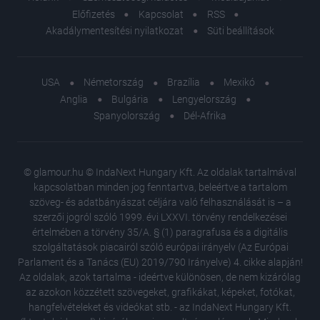
Előfizetés
Kapcsolat
RSS
Akadálymentesítési nyilatkozat
Süti beállítások
USA
Németország
Brazília
Mexikó
Anglia
Bulgária
Lengyelország
Spanyolország
Dél-Afrika
© glamour.hu © IndaNext Hungary Kft. Az oldalak tartalmával
kapcsolatban minden jog fenntartva, beleértve a tartalom
szöveg- és adatbányászat céljára való felhasználását is – a
szerzői jogról szóló 1999. évi LXXVI. törvény rendelkezései
értelmében a törvény 35/A. § (1) paragrafusa és a digitális
szolgáltatások piacairól szóló európai irányelv (Az Európai
Parlament és a Tanács (EU) 2019/790 Irányelve) 4. cikke alapján!
Az oldalak, azok tartalma - ideértve különösen, de nem kizárólag
az azokon közzétett szövegeket, grafikákat, képeket, fotókat,
hangfelvételeket és videókat stb. - az IndaNext Hungary Kft.