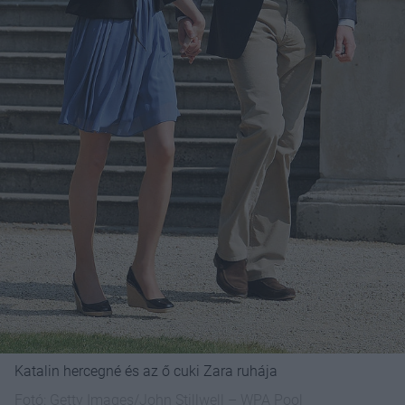
Katalin hercegné és az ő cuki Zara ruhája
Fotó:
Getty Images/John Stillwell – WPA Pool