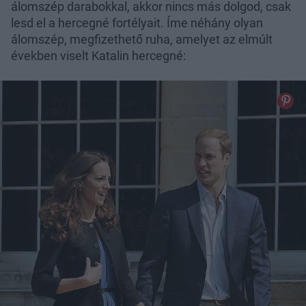
álomszép darabokkal, akkor nincs más dolgod, csak
lesd el a hercegné fortélyait. Íme néhány olyan
álomszép, megfizethető ruha, amelyet az elmúlt
években viselt Katalin hercegné: