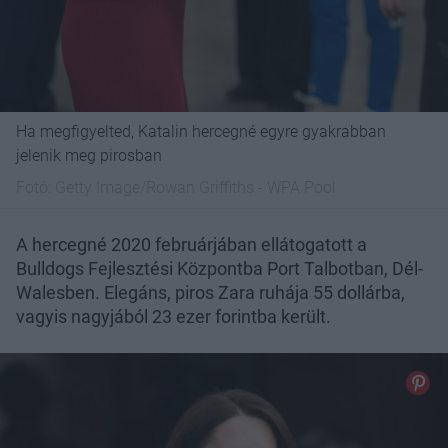
Ha megfigyelted, Katalin hercegné egyre gyakrabban
jelenik meg pirosban
Fotó:
Getty Image/Rowan Griffiths - WPA Pool
A hercegné 2020 februárjában ellátogatott a
Bulldogs Fejlesztési Központba Port Talbotban, Dél-
Walesben. Elegáns, piros Zara ruhája 55 dollárba,
vagyis nagyjából 23 ezer forintba került.