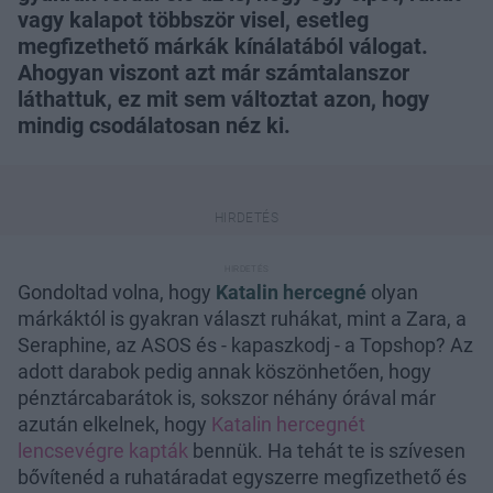
vagy kalapot többször visel, esetleg
megfizethető márkák kínálatából válogat.
Ahogyan viszont azt már számtalanszor
láthattuk, ez mit sem változtat azon, hogy
mindig csodálatosan néz ki.
Gondoltad volna, hogy
Katalin hercegné
olyan
márkáktól is gyakran választ ruhákat, mint a Zara, a
Seraphine, az ASOS és - kapaszkodj - a Topshop? Az
adott darabok pedig annak köszönhetően, hogy
pénztárcabarátok is, sokszor néhány órával már
azután elkelnek, hogy
Katalin hercegnét
lencsevégre kapták
bennük. Ha tehát te is szívesen
bővítenéd a ruhatáradat egyszerre megfizethető és