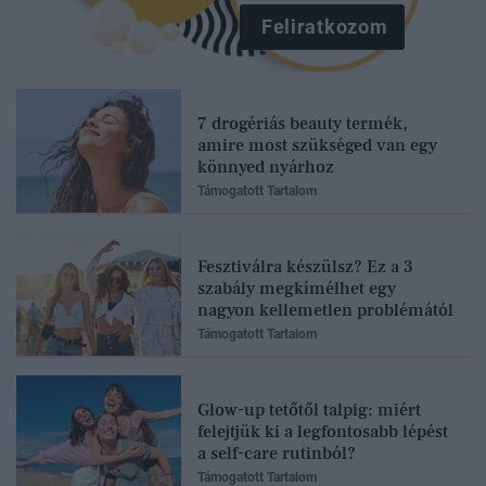
Feliratkozom
7 drogériás beauty termék,
amire most szükséged van egy
könnyed nyárhoz
Támogatott Tartalom
Fesztiválra készülsz? Ez a 3
szabály megkímélhet egy
nagyon kellemetlen problémától
Támogatott Tartalom
Glow-up tetőtől talpig: miért
felejtjük ki a legfontosabb lépést
a self-care rutinból?
Támogatott Tartalom