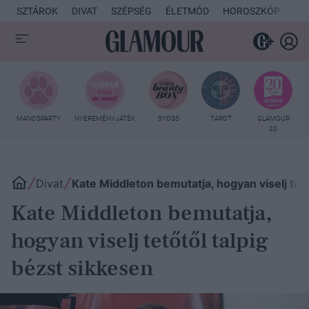
SZTÁROK
DIVAT
SZÉPSÉG
ÉLETMÓD
HOROSZKÓP
KU
MANCSPARTY
NYEREMÉNYJÁTÉK
SYOSS
TAROT
GLAMOUR
20
Divat
Kate Middleton bemutatja, hogyan viselj tető
Kate Middleton bemutatja,
hogyan viselj tetőtől talpig
bézst sikkesen