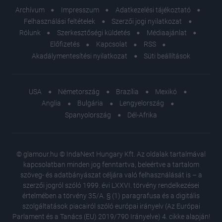
Archívum
Impresszum
Adatkezelési tájékoztató
Felhasználási feltételek
Szerzői jogi nyilatkozat
Rólunk
Szerkesztőségi küldetés
Médiaajánlat
Előfizetés
Kapcsolat
RSS
Akadálymentesítési nyilatkozat
Süti beállítások
USA
Németország
Brazília
Mexikó
Anglia
Bulgária
Lengyelország
Spanyolország
Dél-Afrika
© glamour.hu © IndaNext Hungary Kft. Az oldalak tartalmával
kapcsolatban minden jog fenntartva, beleértve a tartalom
szöveg- és adatbányászat céljára való felhasználását is – a
szerzői jogról szóló 1999. évi LXXVI. törvény rendelkezései
értelmében a törvény 35/A. § (1) paragrafusa és a digitális
szolgáltatások piacairól szóló európai irányelv (Az Európai
Parlament és a Tanács (EU) 2019/790 Irányelve) 4. cikke alapján!