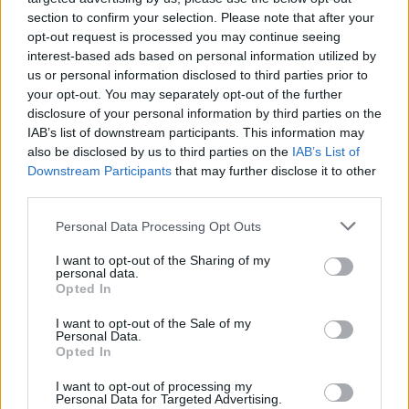
section to confirm your selection. Please note that after your
opt-out request is processed you may continue seeing
interest-based ads based on personal information utilized by
us or personal information disclosed to third parties prior to
your opt-out. You may separately opt-out of the further
Fotó:
Getty Images
disclosure of your personal information by third parties on the
IAB’s list of downstream participants. This information may
also be disclosed by us to third parties on the
IAB’s List of
Bár teljesen bézsbe öltözni nem tűnik elsőre túl
Downstream Participants
that may further disclose it to other
izgalmasnak, de Middletonnak mégis sikerül minden
third parties.
alkalommal. A legkönnyedebben tud egy
Please note that this website/app uses one or more Google
Personal Data Processing Opt Outs
visszafogott megjelenést divatos, kifinomultan
services and may gather and store information including but
stílusos pillanattá varázsolni.
not limited to your visit or usage behaviour. You may click to
I want to opt-out of the Sharing of my
personal data.
grant or deny consent to Google and its third-party tags to
Opted In
use your data for below specified purposes in below Google
consent section.
I want to opt-out of the Sale of my
Personal Data.
Opted In
Neked hogy tetszik a hercegné összeállítása?
I want to opt-out of processing my
Personal Data for Targeted Advertising.