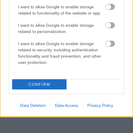
I want to allow Google to enable storage
related to functionality of the website or app.
I want to allow Google to enable storage
related to personalization.
I want to allow Google to enable storage
Küldés
related to security, including authentication
Megosztás
Messengeren
functionality and fraud prevention, and other
user protection.
Itt állíthatod be
, hogy a Google
keresőben könnyebben megtaláld a
glamour.hu cikkeit
CONFIRM
Data Deletion
Data Access
Privacy Policy