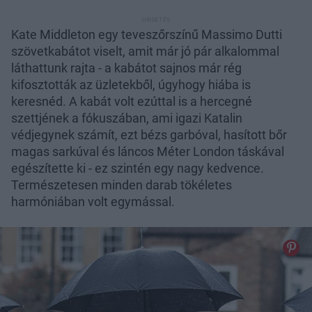
Kate Middleton egy teveszőrszínű Massimo Dutti
szövetkabátot viselt, amit már jó pár alkalommal
láthattunk rajta - a kabátot sajnos már rég
kifosztották az üzletekből, úgyhogy hiába is
keresnéd. A kabát volt ezúttal is a hercegné
szettjének a fókuszában, ami igazi Katalin
védjegynek számít, ezt bézs garbóval, hasított bőr
magas sarkúval és láncos Méter London táskával
egészítette ki - ez szintén egy nagy kedvence.
Természetesen minden darab tökéletes
harmóniában volt egymással.