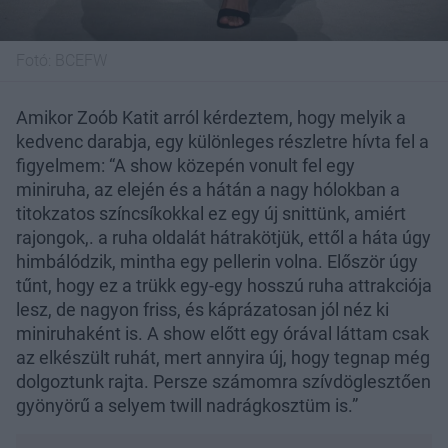
Fotó:
BCEFW
Amikor Zoób Katit arról kérdeztem, hogy melyik a
kedvenc darabja, egy különleges részletre hívta fel a
figyelmem: “A show közepén vonult fel egy
miniruha, az elején és a hátán a nagy hólokban a
titokzatos színcsíkokkal ez egy új snittünk, amiért
rajongok,. a ruha oldalát hátrakötjük, ettől a háta úgy
himbálódzik, mintha egy pellerin volna. Először úgy
tűnt, hogy ez a trükk egy-egy hosszú ruha attrakciója
lesz, de nagyon friss, és káprázatosan jól néz ki
miniruhaként is. A show előtt egy órával láttam csak
az elkészült ruhát, mert annyira új, hogy tegnap még
dolgoztunk rajta. Persze számomra szívdöglesztően
gyönyörű a selyem twill nadrágkosztüm is.”