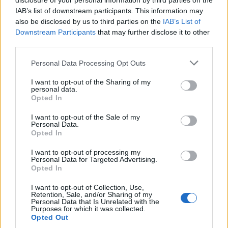
disclosure of your personal information by third parties on the
IAB’s list of downstream participants. This information may
also be disclosed by us to third parties on the
IAB’s List of
Downstream Participants
that may further disclose it to other
third parties.
Please note that this website/app uses one or more Google
Personal Data Processing Opt Outs
services and may gather and store information including but
not limited to your visit or usage behaviour. You may click to
I want to opt-out of the Sharing of my
personal data.
grant or deny consent to Google and its third-party tags to
Opted In
use your data for below specified purposes in below Google
consent section.
I want to opt-out of the Sale of my
Personal Data.
Opted In
I want to opt-out of processing my
Personal Data for Targeted Advertising.
Opted In
Fotó:
BCEFW
I want to opt-out of Collection, Use,
Retention, Sale, and/or Sharing of my
Personal Data that Is Unrelated with the
A bemutatott ruhadarabok között visszatérő
Purposes for which it was collected.
Opted Out
motívumom volt a 3 árnyalatú színcsík, amely