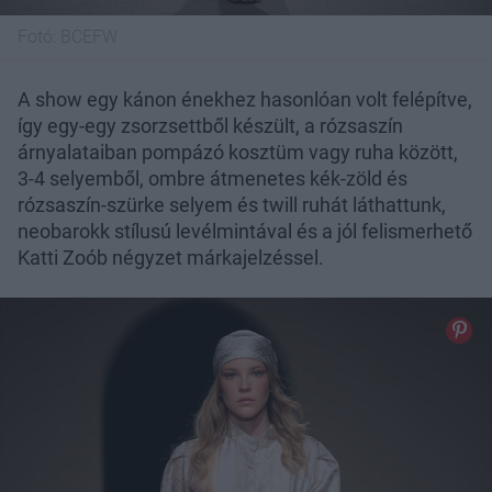
Fotó:
BCEFW
A show egy kánon énekhez hasonlóan volt felépítve,
így egy-egy zsorzsettből készült, a rózsaszín
árnyalataiban pompázó kosztüm vagy ruha között,
3-4 selyemből, ombre átmenetes kék-zöld és
rózsaszín-szürke selyem és twill ruhát láthattunk,
neobarokk stílusú levélmintával és a jól felismerhető
Katti Zoób négyzet márkajelzéssel.