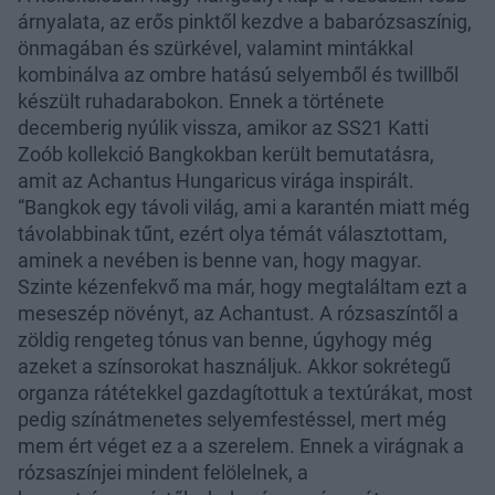
árnyalata, az erős pinktől kezdve a babarózsaszínig,
önmagában és szürkével, valamint mintákkal
kombinálva az ombre hatású selyemből és twillből
készült ruhadarabokon. Ennek a története
decemberig nyúlik vissza, amikor az SS21 Katti
Zoób kollekció Bangkokban került bemutatásra,
amit az Achantus Hungaricus virága inspirált.
“Bangkok egy távoli világ, ami a karantén miatt még
távolabbinak tűnt, ezért olya témát választottam,
aminek a nevében is benne van, hogy magyar.
Szinte kézenfekvő ma már, hogy megtaláltam ezt a
meseszép növényt, az Achantust. A rózsaszíntől a
zöldig rengeteg tónus van benne, úgyhogy még
azeket a színsorokat használjuk. Akkor sokrétegű
organza rátétekkel gazdagítottuk a textúrákat, most
pedig színátmenetes selyemfestéssel, mert még
mem ért véget ez a a szerelem. Ennek a virágnak a
rózsaszínjei mindent felölelnek, a