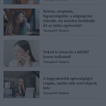
Stressz, szoptatás,
fogamzásgátló: a nőgyógyász
elárulja, mi minden boríthatja
fel az intim egyensúlyt
Támogatott Tartalom
Neked is rosaceás a bőrőd?
Innen tudhatod!
Támogatott Tartalom
A leggyakoribb egészségügyi
csapda, amibe nők ezrei lépnek
bele
Támogatott Tartalom