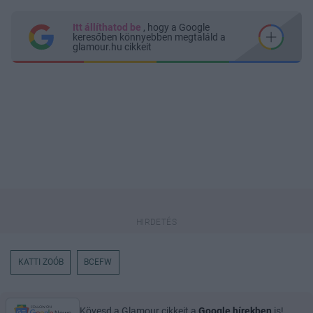
Itt állíthatod be
, hogy a Google
keresőben könnyebben megtaláld a
glamour.hu cikkeit
KATTI ZOÓB
BCEFW
Kövesd a Glamour cikkeit a
Google hírekben
is!