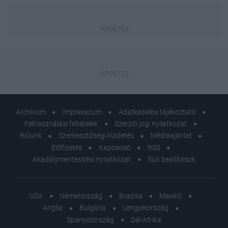
Archívum
Impresszum
Adatkezelési tájékoztató
Felhasználási feltételek
Szerzői jogi nyilatkozat
Rólunk
Szerkesztőségi küldetés
Médiaajánlat
Előfizetés
Kapcsolat
RSS
Akadálymentesítési nyilatkozat
Süti beállítások
USA
Németország
Brazília
Mexikó
Anglia
Bulgária
Lengyelország
Spanyolország
Dél-Afrika