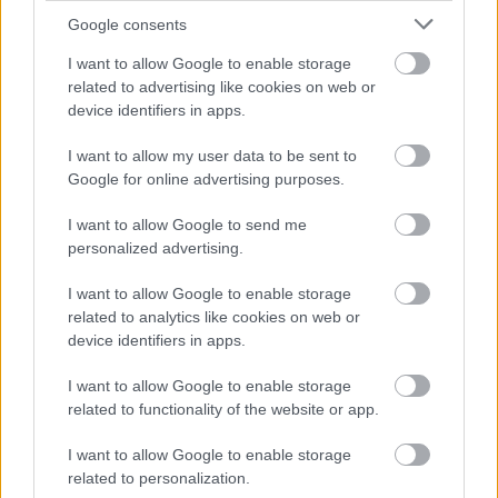
megtörte a márka mintázatát vagy az egyszínű
Google consents
darabokat, friss, egyedi látványt nyújtva. Az
I want to allow Google to enable storage
összehangolt mintaelemek, színek és anyagok
related to advertising like cookies on web or
dinamikát, frissességet és elegáns megjelenést
device identifiers in apps.
kölcsönöztek. Semmi nem volt túlzó, de a
visszafogott sem az a szó, amit a márka legújabb
I want to allow my user data to be sent to
kollekciójára használnék, a lendületes az igazi, mert
Google for online advertising purposes.
színeiben ugyan tavaszias, és minden részében
megtalálható a Katti Zoób DNS, de mégis új, friss és
I want to allow Google to send me
personalized advertising.
fantáziadús.
I want to allow Google to enable storage
related to analytics like cookies on web or
device identifiers in apps.
I want to allow Google to enable storage
related to functionality of the website or app.
I want to allow Google to enable storage
related to personalization.