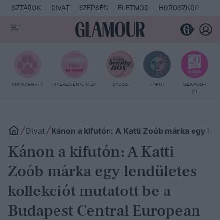
SZTÁROK
DIVAT
SZÉPSÉG
ÉLETMÓD
HOROSZKÓP
KU
MANCSPARTY
NYEREMÉNYJÁTÉK
SYOSS
TAROT
GLAMOUR
20
Divat
Kánon a kifutón: A Katti Zoób márka egy le
Kánon a kifutón: A Katti
Zoób márka egy lendületes
kollekciót mutatott be a
Budapest Central European