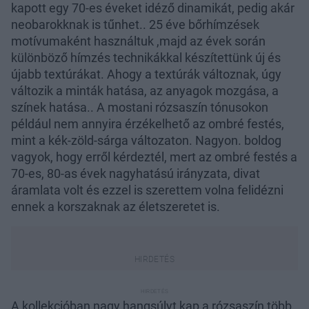
kapott egy 70-es éveket idéző dinamikát, pedig akár
neobarokknak is tűnhet.. 25 éve bőrhímzések
motívumaként használtuk ,majd az évek során
különböző hímzés technikákkal készítettünk új és
újabb textúrákat. Ahogy a textúrák változnak, úgy
változik a minták hatása, az anyagok mozgása, a
színek hatása.. A mostani rózsaszín tónusokon
például nem annyira érzékelhető az ombré festés,
mint a kék-zöld-sárga változaton. Nagyon. boldog
vagyok, hogy erről kérdeztél, mert az ombré festés a
70-es, 80-as évek nagyhatású irányzata, divat
áramlata volt és ezzel is szerettem volna felidézni
ennek a korszaknak az életszeretet is.
A kollekcióban nagy hangsúlyt kap a rózsaszín több