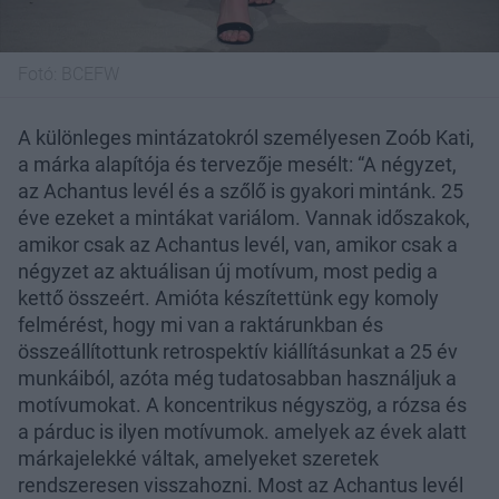
Fotó:
BCEFW
A különleges mintázatokról személyesen Zoób Kati,
a márka alapítója és tervezője mesélt: “A négyzet,
az Achantus levél és a szőlő is gyakori mintánk. 25
éve ezeket a mintákat variálom. Vannak időszakok,
amikor csak az Achantus levél, van, amikor csak a
négyzet az aktuálisan új motívum, most pedig a
kettő összeért. Amióta készítettünk egy komoly
felmérést, hogy mi van a raktárunkban és
összeállítottunk retrospektív kiállításunkat a 25 év
munkáiból, azóta még tudatosabban használjuk a
motívumokat. A koncentrikus négyszög, a rózsa és
a párduc is ilyen motívumok. amelyek az évek alatt
márkajelekké váltak, amelyeket szeretek
rendszeresen visszahozni. Most az Achantus levél