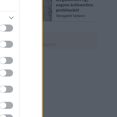
nagyon kellemetlen
problémától
Támogatott Tartalom