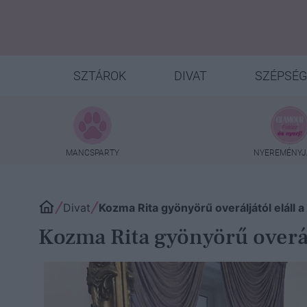
SZTÁROK
DIVAT
SZÉPSÉG
MANCSPARTY
NYEREMÉNYJ
Divat
Kozma Rita gyönyörű overáljától eláll 
Kozma Rita gyönyörű overálj