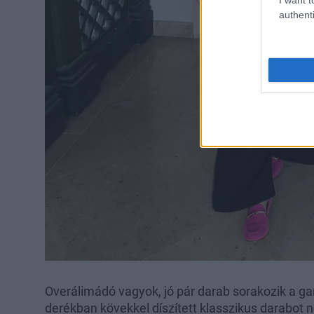
authenti
Overálimádó vagyok, jó pár darab sorakozik a g
derékban kövekkel díszített klasszikus darabot 