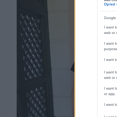
Opted 
Google 
I want t
web or d
I want t
purpose
I want 
I want t
web or d
I want t
or app.
I want t
I want t