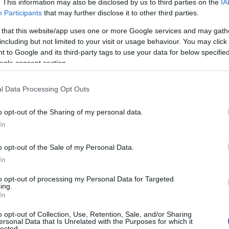
al (Ébredj Ritával! youtube-csatorna)
. This information may also be disclosed by us to third parties on the
IA
i szeretné megtalálni saját sítlusát és
Participants
that may further disclose it to other third parties.
 that this website/app uses one or more Google services and may gath
including but not limited to your visit or usage behaviour. You may click 
 to Google and its third-party tags to use your data for below specifi
ogle consent section.
l Data Processing Opt Outs
o opt-out of the Sharing of my personal data.
In
o opt-out of the Sale of my Personal Data.
In
to opt-out of processing my Personal Data for Targeted
ing.
In
o opt-out of Collection, Use, Retention, Sale, and/or Sharing
ersonal Data that Is Unrelated with the Purposes for which it
lected.