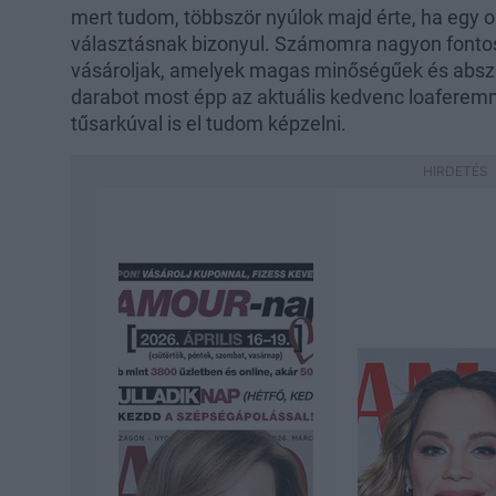
mert tudom, többször nyúlok majd érte, ha egy o
választásnak bizonyul. Számomra nagyon fontos,
vásároljak, amelyek magas minőségűek és abszolú
darabot most épp az aktuális kedvenc loaferemm
tűsarkúval is el tudom képzelni.