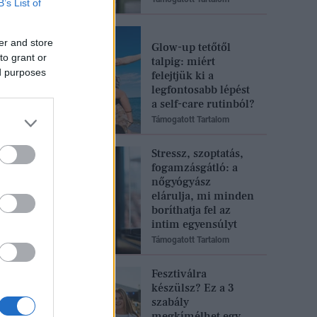
B’s List of
er and store
Glow-up tetőtől
to grant or
talpig: miért
ed purposes
felejtjük ki a
legfontosabb lépést
a self-care rutinból?
Támogatott Tartalom
Stressz, szoptatás,
fogamzásgátló: a
nőgyógyász
elárulja, mi minden
boríthatja fel az
intim egyensúlyt
Támogatott Tartalom
Fesztiválra
készülsz? Ez a 3
szabály
megkímélhet egy