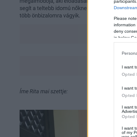
megálmodója, aki előadásaival, cikkeivel, videóiv
participants
segít a teltebb idomú nőknek, és mindenkinek, ak
Downstream 
több önbizalomra vágyik.
Please note
information 
deny consent
in below Go
Persona
I want t
Opted 
I want t
Íme Rita mai szettje:
Opted 
I want 
Advertis
Opted 
I want t
of my P
was col