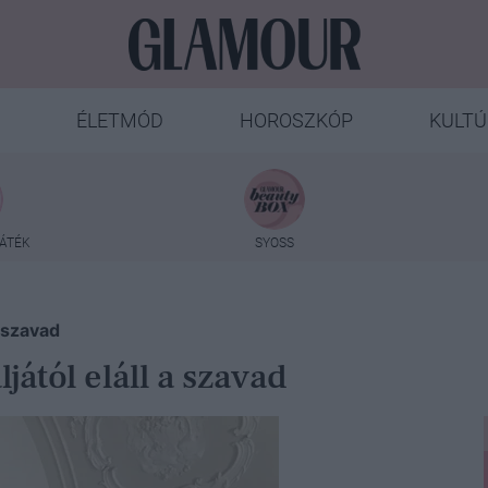
ÉLETMÓD
HOROSZKÓP
KULTÚ
ÁTÉK
SYOSS
a szavad
ától eláll a szavad