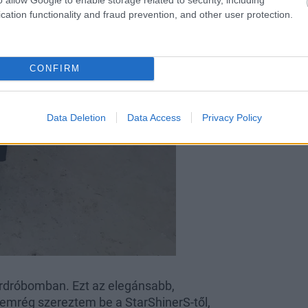
cation functionality and fraud prevention, and other user protection.
CONFIRM
Data Deletion
Data Access
Privacy Policy
ardróbomban. Ezt az elegánsabb,
nemrég szereztem be a StarShinerS-től,