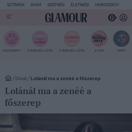
SZTÁROK
DIVAT
SZÉPSÉG
ÉLETMÓD
HOROSZKÓP
KU
MANCSPARTY
NYEREMÉNYJÁTÉK
NYEREMÉNYJÁTÉK
SYOSS
TAROT
Divat
Lolánál ma a zenéé a főszerep
Lolánál ma a zenéé a
főszerep