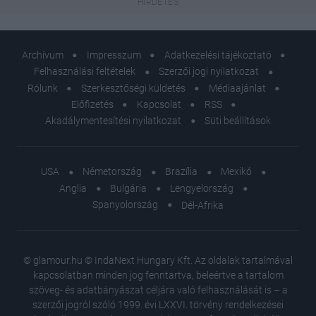
Archívum
Impresszum
Adatkezelési tájékoztató
Felhasználási feltételek
Szerzői jogi nyilatkozat
Rólunk
Szerkesztőségi küldetés
Médiaajánlat
Előfizetés
Kapcsolat
RSS
Akadálymentesítési nyilatkozat
Süti beállítások
USA
Németország
Brazília
Mexikó
Anglia
Bulgária
Lengyelország
Spanyolország
Dél-Afrika
© glamour.hu © IndaNext Hungary Kft. Az oldalak tartalmával
kapcsolatban minden jog fenntartva, beleértve a tartalom
szöveg- és adatbányászat céljára való felhasználását is – a
szerzői jogról szóló 1999. évi LXXVI. törvény rendelkezései