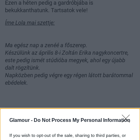
Ezen a héten pedig a gardróbjába is
bekukkanthatunk. Tartsatok vele!
Íme Lola mai szettje:
Ma egész nap a zenéé a főszerep.
Készülünk az április 8-i Zoltán Erika nagykoncertre,
este pedig ismét stúdióba megyek, ahol egy újabb
dalt rögzítünk.
Napközben pedig végre egy régen látott barátommal
ebédelek.
Glamour -
Do Not Process My Personal Information
If you wish to opt-out of the sale, sharing to third parties, or