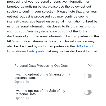
processing of your personal or sensitive information for
targeted advertising by us, please use the below opt-out
section to confirm your selection. Please note that after your
opt-out request is processed you may continue seeing
interest-based ads based on personal information utilized by
us or personal information disclosed to third parties prior to
your opt-out. You may separately opt-out of the further
disclosure of your personal information by third parties on the
IAB’s list of downstream participants. This information may
also be disclosed by us to third parties on the
IAB’s List of
Downstream Participants
that may further disclose it to other
third parties.
Please note that this website/app uses one or more Google
Personal Data Processing Opt Outs
services and may gather and store information including but
not limited to your visit or usage behaviour. You may click to
I want to opt-out of the Sharing of my
personal data.
Fotó:
Zala Fanni
grant or deny consent to Google and its third-party tags to
Opted In
use your data for below specified purposes in below Google
consent section.
I want to opt-out of the Sale of my
Szemüveg: Dior
Personal Data.
Opted In
Felső:Mohito
Nadrág: Marianna Herrhoffer