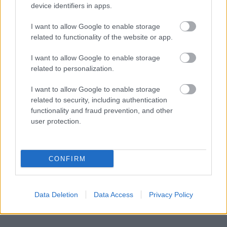
device identifiers in apps.
I want to allow Google to enable storage
related to functionality of the website or app.
I want to allow Google to enable storage
related to personalization.
I want to allow Google to enable storage
related to security, including authentication
functionality and fraud prevention, and other
user protection.
Küldés
Megosztás
Messengeren
CONFIRM
Itt állíthatod be
, hogy a Google
keresőben könnyebben megtaláld a
glamour.hu cikkeit
Data Deletion
Data Access
Privacy Policy