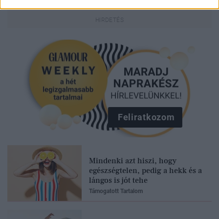
Feliratkozom
Mindenki azt hiszi, hogy
egészségtelen, pedig a hekk és a
lángos is jót tehe
Támogatott Tartalom