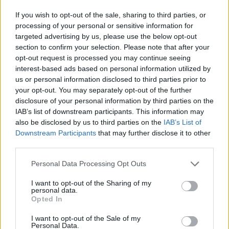
kirakott öltözékeket, a fagylaltszínű kosztümöket
If you wish to opt-out of the sale, sharing to third parties, or
fehér csipkegallérral. A kiegészítők kiemelt helyen
processing of your personal or sensitive information for
szerepelnek a 9 képen, mindenekelőtt a bemutatót
targeted advertising by us, please use the below opt-out
nyitó nejlon-voile Lockit táska, a porosnak ható,
section to confirm your selection. Please note that after your
fehérre festett krokodilbőr Speedy, és a hegyesorrú,
opt-out request is processed you may continue seeing
pasztellszínű körömcipők fém orral, kecses fűzőkkel
interest-based ads based on personal information utilized by
vagy egy sor apró gombbal díszítve. ?Az egész
us or personal information disclosed to third parties prior to
hangulat nagyon szép, nagyon különleges és
your opt-out. You may separately opt-out of the further
disclosure of your personal information by third parties on the
nagyon varázslatos -mondja Marc Jacobs, -?és
IAB’s list of downstream participants. This information may
biztos vagyok benne, hogy éppoly csábítóan és
also be disclosed by us to third parties on the
IAB’s List of
frissen néz ki, mint a közelgő tavasz.
Downstream Participants
that may further disclose it to other
third parties.
Please note that this website/app uses one or more Google
Personal Data Processing Opt Outs
services and may gather and store information including but
not limited to your visit or usage behaviour. You may click to
I want to opt-out of the Sharing of my
personal data.
grant or deny consent to Google and its third-party tags to
Opted In
use your data for below specified purposes in below Google
consent section.
I want to opt-out of the Sale of my
Personal Data.