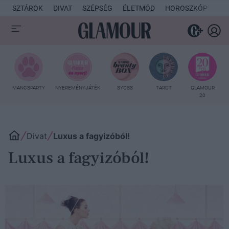
SZTÁROK
DIVAT
SZÉPSÉG
ÉLETMÓD
HOROSZKÓP
KU
MANCSPARTY
NYEREMÉNYJÁTÉK
SYOSS
TAROT
GLAMOUR
20
Divat
Luxus a fagyizóból!
Luxus a fagyizóból!