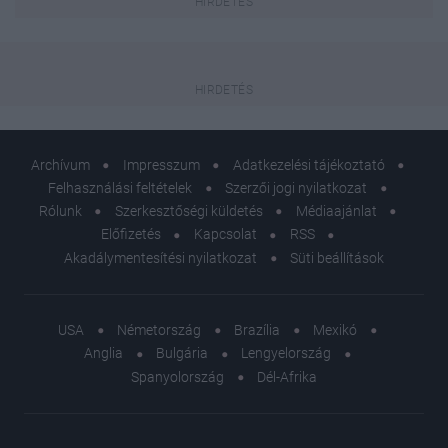
Archívum
Impresszum
Adatkezelési tájékoztató
Felhasználási feltételek
Szerzői jogi nyilatkozat
Rólunk
Szerkesztőségi küldetés
Médiaajánlat
Előfizetés
Kapcsolat
RSS
Akadálymentesítési nyilatkozat
Süti beállítások
USA
Németország
Brazília
Mexikó
Anglia
Bulgária
Lengyelország
Spanyolország
Dél-Afrika