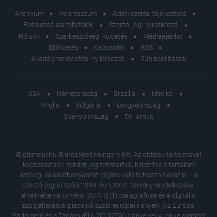
Archívum
Impresszum
Adatkezelési tájékoztató
Felhasználási feltételek
Szerzői jogi nyilatkozat
Rólunk
Szerkesztőségi küldetés
Médiaajánlat
Előfizetés
Kapcsolat
RSS
Akadálymentesítési nyilatkozat
Süti beállítások
USA
Németország
Brazília
Mexikó
Anglia
Bulgária
Lengyelország
Spanyolország
Dél-Afrika
© glamour.hu © IndaNext Hungary Kft. Az oldalak tartalmával
kapcsolatban minden jog fenntartva, beleértve a tartalom
szöveg- és adatbányászat céljára való felhasználását is – a
szerzői jogról szóló 1999. évi LXXVI. törvény rendelkezései
értelmében a törvény 35/A. § (1) paragrafusa és a digitális
szolgáltatások piacairól szóló európai irányelv (Az Európai
Parlament és a Tanács (EU) 2019/790 Irányelve) 4. cikke alapján!