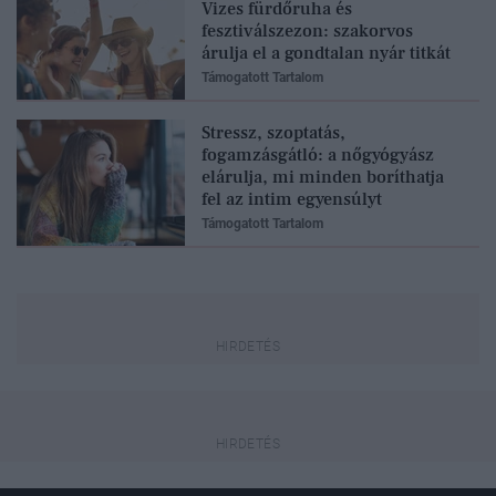
Vizes fürdőruha és
fesztiválszezon: szakorvos
árulja el a gondtalan nyár titkát
Támogatott Tartalom
Stressz, szoptatás,
fogamzásgátló: a nőgyógyász
elárulja, mi minden boríthatja
fel az intim egyensúlyt
Támogatott Tartalom