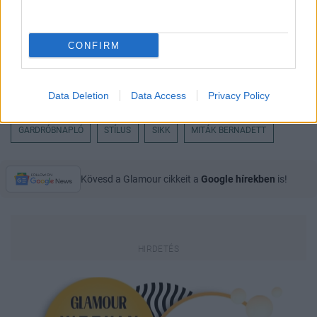
CONFIRM
Data Deletion
Data Access
Privacy Policy
GARDRÓBNAPLÓ
STÍLUS
SIKK
MITÁK BERNADETT
Kövesd a Glamour cikkeit a
Google hírekben
is!