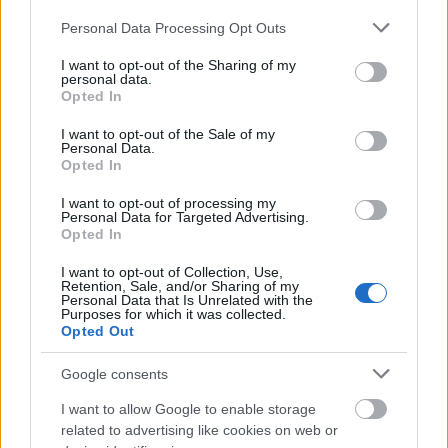
Please note that this website/app uses one or more Google
Personal Data Processing Opt Outs
services and may gather and store information including but
not limited to your visit or usage behaviour. You may click to
I want to opt-out of the Sharing of my
Nadrág: MyProtein
personal data.
grant or deny consent to Google and its third-party tags to
Opted In
use your data for below specified purposes in below Google
Póló: H&M
consent section.
I want to opt-out of the Sale of my
Personal Data.
Opted In
I want to opt-out of processing my
Personal Data for Targeted Advertising.
Opted In
I want to opt-out of Collection, Use,
Retention, Sale, and/or Sharing of my
Personal Data that Is Unrelated with the
Purposes for which it was collected.
Opted Out
Google consents
I want to allow Google to enable storage
related to advertising like cookies on web or