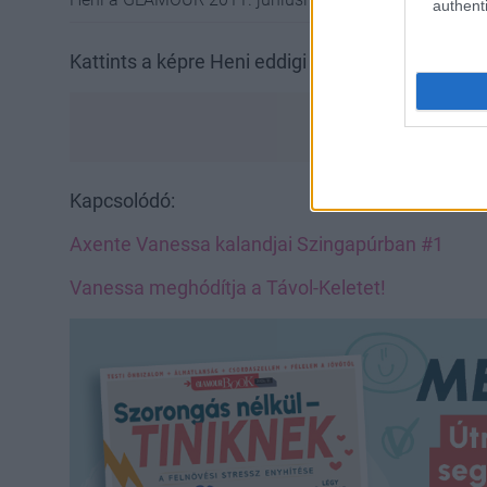
authenti
Kattints a képre Heni eddigi legfontosabb munká
Kapcsolódó:
Axente Vanessa kalandjai Szingapúrban #1
Vanessa meghódítja a Távol-Keletet!