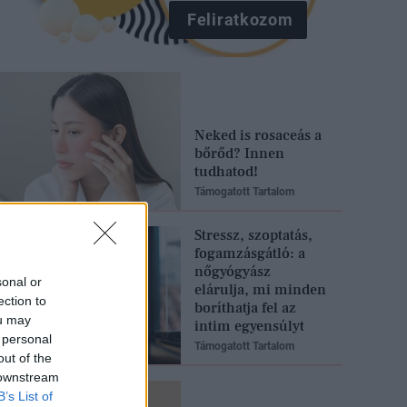
Feliratkozom
Neked is rosaceás a
bőrőd? Innen
tudhatod!
Támogatott Tartalom
Stressz, szoptatás,
fogamzásgátló: a
nőgyógyász
sonal or
elárulja, mi minden
ection to
boríthatja fel az
ou may
intim egyensúlyt
 personal
Támogatott Tartalom
out of the
 downstream
B’s List of