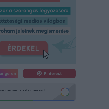
sengeren
Pinterest
nyebben megtaláld a glamour.hu