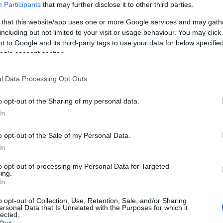
Participants
that may further disclose it to other third parties.
 that this website/app uses one or more Google services and may gath
including but not limited to your visit or usage behaviour. You may click 
 to Google and its third-party tags to use your data for below specifi
ogle consent section.
l Data Processing Opt Outs
du András
o opt-out of the Sharing of my personal data.
In
o opt-out of the Sale of my Personal Data.
In
to opt-out of processing my Personal Data for Targeted
iért!
ing.
In
o opt-out of Collection, Use, Retention, Sale, and/or Sharing
ersonal Data that Is Unrelated with the Purposes for which it
lected.
Out