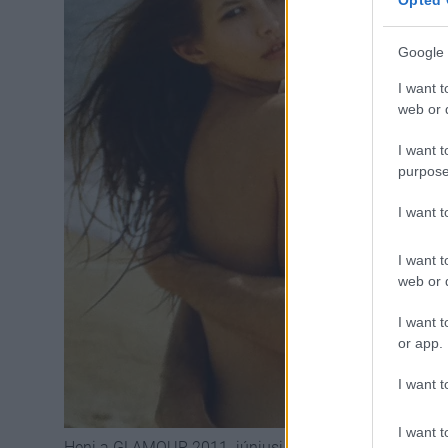
Google 
I want t
web or d
I want t
purpose
I want 
I want t
web or d
I want t
or app.
I want t
I want t
Heni a GLAMOUR 2011. júniusi számában - Fotó: Haj