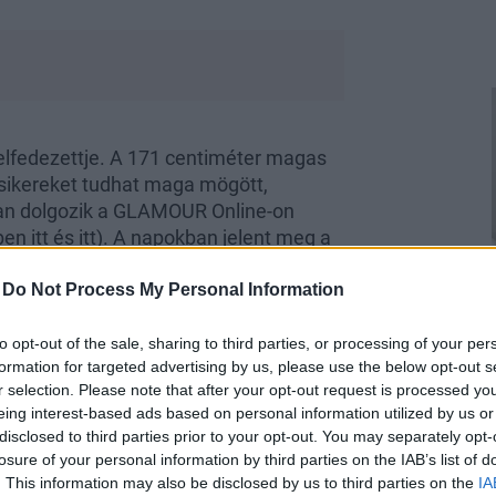
felfedezettje. A 171 centiméter magas
 sikereket tudhat maga mögött,
ban dolgozik a GLAMOUR Online-on
n itt és itt). A napokban jelent meg a
san pedig a Shiseido hirdetéseiben és
iszont. A GLAMOUR Online elcsípte egy
-
Do Not Process My Personal Information
to opt-out of the sale, sharing to third parties, or processing of your per
formation for targeted advertising by us, please use the below opt-out s
r selection. Please note that after your opt-out request is processed y
eing interest-based ads based on personal information utilized by us or
disclosed to third parties prior to your opt-out. You may separately opt-
losure of your personal information by third parties on the IAB’s list of
. This information may also be disclosed by us to third parties on the
IA