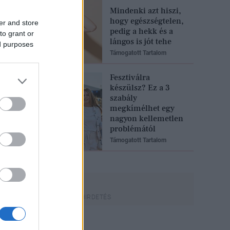
Mindenki azt hiszi,
hogy egészségtelen,
er and store
pedig a hekk és a
to grant or
lángos is jót tehe
ed purposes
Támogatott Tartalom
Fesztiválra
készülsz? Ez a 3
szabály
megkímélhet egy
nagyon kellemetlen
problémától
Támogatott Tartalom