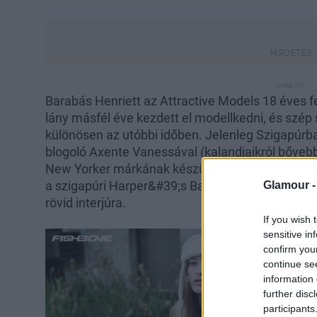
Barabás Henriett az Attractive Models 18 éves 
lány másfél éve kezdett el modellkedni, és szép
különösen az utóbbi időben. Jelenleg Szigapúr
blogoló Axente Vanessával (kalandjaikról bővebbe
New Yorker márkának készült kampánya, hamaro
a szigapúri Harper&#39;s Bazaarban láthatjuk v
Glamour 
rövid interjúra.
If you wish 
sensitive in
confirm you
continue se
information 
further disc
participants