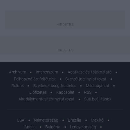
Archívum
Impresszum
Adatkezelési tájékoztató
Felhasználási feltételek
Szerzői jogi nyilatkozat
Rólunk
Szerkesztőségi küldetés
Médiaajánlat
Előfizetés
Kapcsolat
RSS
Akadálymentesítési nyilatkozat
Süti beállítások
USA
Németország
Brazília
Mexikó
Anglia
Bulgária
Lengyelország