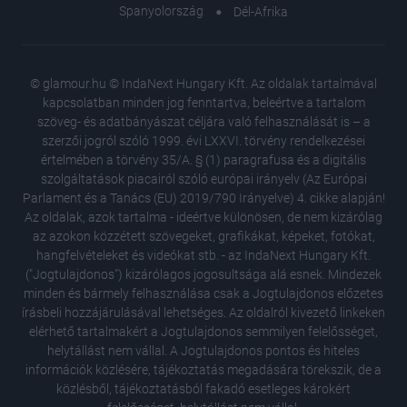
Spanyolország
Dél-Afrika
© glamour.hu © IndaNext Hungary Kft. Az oldalak tartalmával
kapcsolatban minden jog fenntartva, beleértve a tartalom
szöveg- és adatbányászat céljára való felhasználását is – a
szerzői jogról szóló 1999. évi LXXVI. törvény rendelkezései
értelmében a törvény 35/A. § (1) paragrafusa és a digitális
szolgáltatások piacairól szóló európai irányelv (Az Európai
Parlament és a Tanács (EU) 2019/790 Irányelve) 4. cikke alapján!
Az oldalak, azok tartalma - ideértve különösen, de nem kizárólag
az azokon közzétett szövegeket, grafikákat, képeket, fotókat,
hangfelvételeket és videókat stb. - az IndaNext Hungary Kft.
("Jogtulajdonos") kizárólagos jogosultsága alá esnek. Mindezek
minden és bármely felhasználása csak a Jogtulajdonos előzetes
írásbeli hozzájárulásával lehetséges. Az oldalról kivezető linkeken
elérhető tartalmakért a Jogtulajdonos semmilyen felelősséget,
helytállást nem vállal. A Jogtulajdonos pontos és hiteles
információk közlésére, tájékoztatás megadására törekszik, de a
közlésből, tájékoztatásból fakadó esetleges károkért