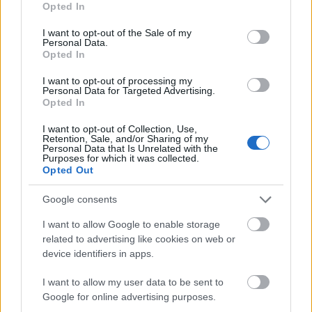
Opted In
use your data for below specified purposes in below Google
consent section.
2490 Ft
2990 Ft
9990 Ft
I want to opt-out of the Sale of my
Personal Data.
Opted In
Vásárlás
Vásárlás
Vásárlás
I want to opt-out of processing my
Personal Data for Targeted Advertising.
Opted In
I want to opt-out of Collection, Use,
data-instgrm-
Retention, Sale, and/or Sharing of my
Personal Data that Is Unrelated with the
permalink="https://www.instagram.com/p/Bjgzn48hQ
Purposes for which it was collected.
data-instgrm-version="8" style=" background:#FFF;
Opted Out
border:0; border-radius:3px; box-shadow:0 0 1px 0
rgba(0,0,0,0.5),0 1px 10px 0 rgba(0,0,0,0.15); margin:
Google consents
1px; max-width:658px; padding:0; width:99.375%;
I want to allow Google to enable storage
width:-webkit-calc(100% - 2px); width:calc(100% -
related to advertising like cookies on web or
2px);">
Our #hero, #andywarhol. . . . #andy #warhol
device identifiers in apps.
#popart #marilynmonroe #magazine
I want to allow my user data to be sent to
#interviewmagazine #relevant #purposeful
Google for online advertising purposes.
#basquiat #ediesedgwick #studio #studio54