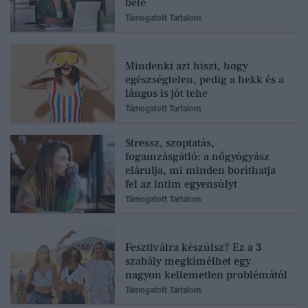
bele
Támogatott Tartalom
Mindenki azt hiszi, hogy
egészségtelen, pedig a hekk és a
lángos is jót tehe
Támogatott Tartalom
Stressz, szoptatás,
fogamzásgátló: a nőgyógyász
elárulja, mi minden boríthatja
fel az intim egyensúlyt
Támogatott Tartalom
Fesztiválra készülsz? Ez a 3
szabály megkímélhet egy
nagyon kellemetlen problémától
Támogatott Tartalom