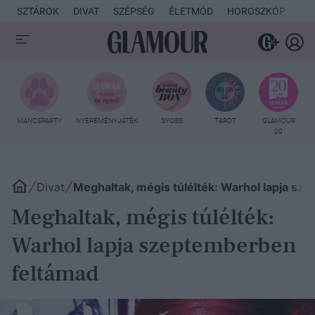
SZTÁROK
DIVAT
SZÉPSÉG
ÉLETMÓD
HOROSZKÓP
KU
MANCSPARTY
NYEREMÉNYJÁTÉK
SYOSS
TAROT
GLAMOUR
20
Divat
Meghaltak, mégis túlélték: Warhol lapja s
Meghaltak, mégis túlélték:
Warhol lapja szeptemberben
feltámad