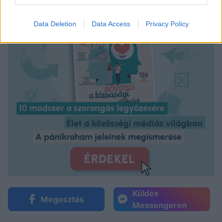
Data Deletion
Data Access
Privacy Policy
Küldés
Megosztás
Messengeren