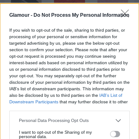
Glamour -
Do Not Process My Personal Information
If you wish to opt-out of the sale, sharing to third parties, or
processing of your personal or sensitive information for
targeted advertising by us, please use the below opt-out
section to confirm your selection. Please note that after your
opt-out request is processed you may continue seeing
interest-based ads based on personal information utilized by
us or personal information disclosed to third parties prior to
your opt-out. You may separately opt-out of the further
disclosure of your personal information by third parties on the
IAB’s list of downstream participants. This information may
also be disclosed by us to third parties on the
IAB’s List of
Downstream Participants
that may further disclose it to other
third parties.
GLAMOUR-
GLAMOUR
GLAMOUR
Please note that this website/app uses one or more Google
Personal Data Processing Opt Outs
NAPOK
BOOK
CAP -
services and may gather and store information including but
TAVASZ
SZTÁRKULT
WASHED
not limited to your visit or usage behaviour. You may click to
I want to opt-out of the Sharing of my
personal data.
CSOMAG
USZ
PINK
grant or deny consent to Google and its third-party tags to