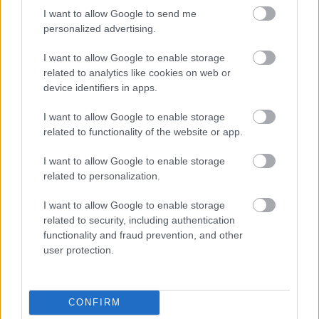
#newyork #apathy #magic #creative #need #we
I want to allow Google to send me
#love #this #instagood #instapic #instagreat
personalized advertising.
#legend
THE REAL AES
(@therealaes) által
megosztott bejegyzés, Jún 1., 2018, időpont: 11:41
I want to allow Google to enable storage
(PDT időzóna szerint)
related to analytics like cookies on web or
device identifiers in apps.
Az új főszerkesztő és kreatív igazgató személye
I want to allow Google to enable storage
arra enged következtetni, hogy az Andy Warhol által
related to functionality of the website or app.
alapított lap a megszűnés előtti évekhez hasonlóan
inkább divatközpontú lesz. Az Interview egy nagyon
I want to allow Google to enable storage
kreatív és inspiráló lap volt, éppen ezért örülünk,
related to personalization.
hogy megmenekült, és kíváncsian várjuk a
folytatást!
I want to allow Google to enable storage
related to security, including authentication
functionality and fraud prevention, and other
user protection.
CONFIRM