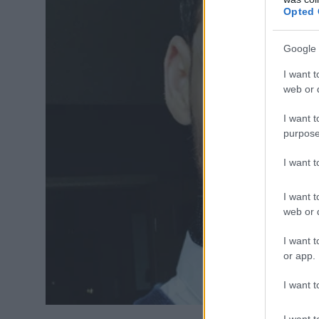
Opted 
Google 
I want t
web or d
I want t
purpose
I want 
I want t
web or d
I want t
or app.
I want t
I want t