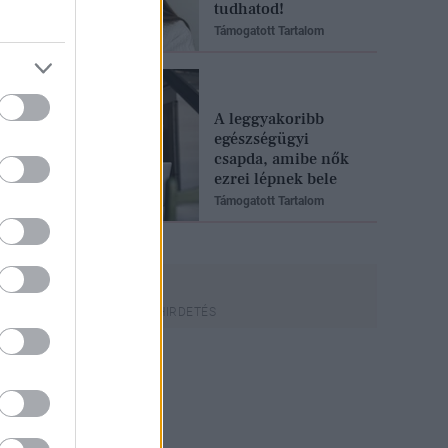
tudhatod!
Támogatott Tartalom
A leggyakoribb
egészségügyi
csapda, amibe nők
ezrei lépnek bele
Támogatott Tartalom