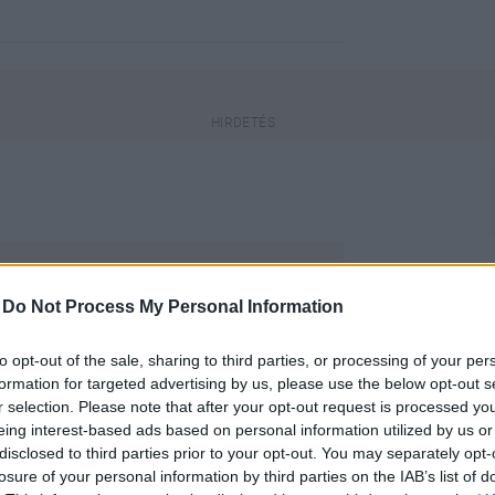
a, a benne lévő információk elavultak
-
Do Not Process My Personal Information
to opt-out of the sale, sharing to third parties, or processing of your per
engeren
Pinterest
formation for targeted advertising by us, please use the below opt-out s
r selection. Please note that after your opt-out request is processed y
eing interest-based ads based on personal information utilized by us or
 2018 és LMBTQ nagykövet
disclosed to third parties prior to your opt-out. You may separately opt-
özelebb hozni a magyar
losure of your personal information by third parties on the IAB’s list of