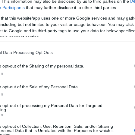
ert az emberek nem ismernek
. This information may also be disclosed by us to third parties on the
IA
Participants
that may further disclose it to other third parties.
al tartunk és kezeljük
ak el kell fogadnia a kisebbséget,
 that this website/app uses one or more Google services and may gath
Én ebben igyekszem a lehető
including but not limited to your visit or usage behaviour. You may click 
hetőbb és boldogabb
 to Google and its third-party tags to use your data for below specifi
ogle consent section.
eneráció.
l Data Processing Opt Outs
o opt-out of the Sharing of my personal data.
In
- Pedig jó lenne már!
o opt-out of the Sale of my Personal Data.
In
- Pedig jó lenne már!
to opt-out of processing my Personal Data for Targeted
ing.
In
o opt-out of Collection, Use, Retention, Sale, and/or Sharing
ersonal Data that Is Unrelated with the Purposes for which it
lected.