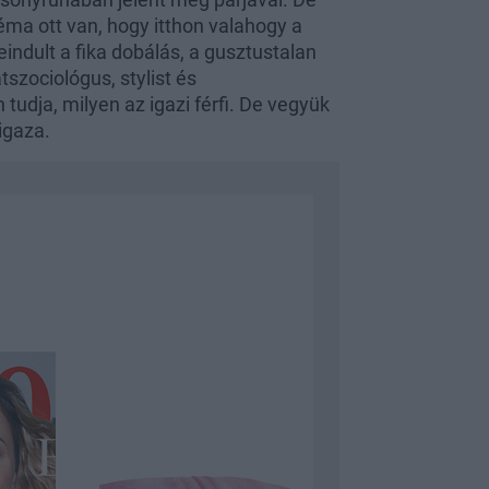
ma ott van, hogy itthon valahogy a
ndult a fika dobálás, a gusztustalan
szociológus, stylist és
dja, milyen az igazi férfi. De vegyük
igaza.