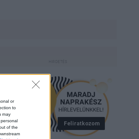
sonal or
ection to
ou may
 personal
Feliratkozom
out of the
 downstream