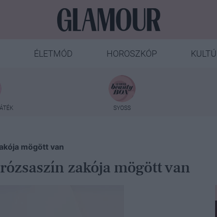
ÉLETMÓD
HOROSZKÓP
KULTÚ
ÁTÉK
SYOSS
akója mögött van
ózsaszín zakója mögött van