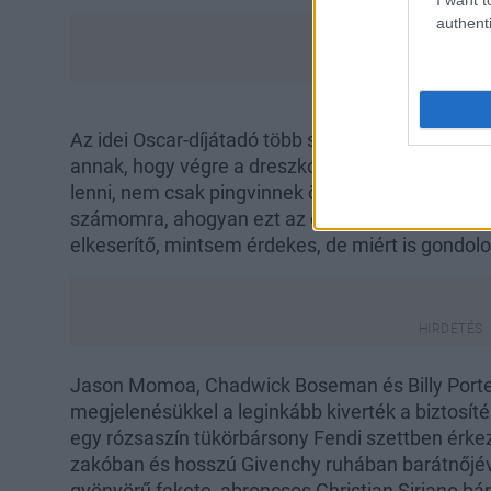
authenti
Az idei Oscar-díjátadó több szempontból volt ér
annak, hogy végre a dreszkódot kicsit háttérbe s
lenni, nem csak pingvinnek öltözve beolvadtak a
számomra, ahogyan ezt az olvasók, azaz a hétkö
elkeserítő, mintsem érdekes, de miért is gondol
Jason Momoa, Chadwick Boseman és Billy Porter 
megjelenésükkel a leginkább kiverték a biztos
egy rózsaszín tükörbársony Fendi szettben érkez
zakóban és hosszú Givenchy ruhában barátnőjéve
gyönyörű fekete, abroncsos Christian Siriano bá