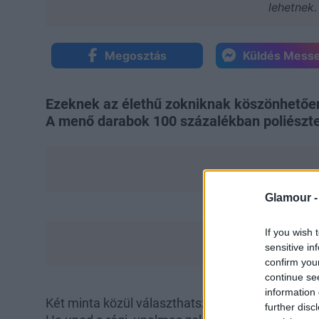
lehetnek.
Megosztás
Küldés Mess
Ezeknek az élethű zokniknak köszönhetően 
A menő darabok 100 százalékban poliészte
Glamour 
If you wish 
sensitive in
confirm you
continue se
information 
Két minta közül választhatsz, attól függően, ho
further disc