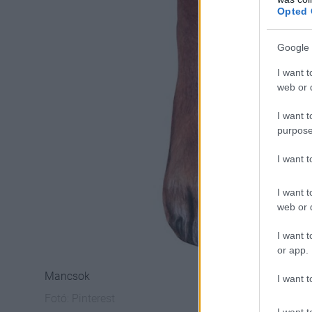
Opted 
Google 
I want t
web or d
I want t
purpose
I want 
I want t
web or d
I want t
or app.
Mancsok
I want t
Fotó:
Pinterest
I want t