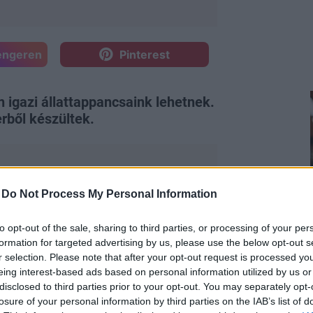
engeren
Pinterest
igazi állattappancsaink lehetnek.
rből készültek.
-
Do Not Process My Personal Information
to opt-out of the sale, sharing to third parties, or processing of your per
formation for targeted advertising by us, please use the below opt-out s
r selection. Please note that after your opt-out request is processed y
eing interest-based ads based on personal information utilized by us or
disclosed to third parties prior to your opt-out. You may separately opt-
gy kutya- vagy cicamancsokat szeretnél.
losure of your personal information by third parties on the IAB’s list of