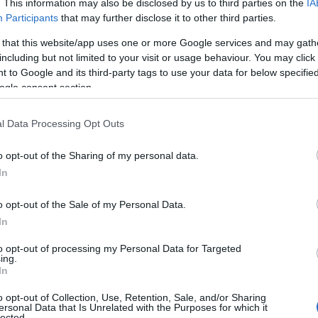
lvágni a munkatársaid előtt, 11.95
. This information may also be disclosed by us to third parties on the
IA
arthcatalog.com-on.
Participants
that may further disclose it to other third parties.
 that this website/app uses one or more Google services and may gath
including but not limited to your visit or usage behaviour. You may click 
 to Google and its third-party tags to use your data for below specifi
ogle consent section.
l Data Processing Opt Outs
o opt-out of the Sharing of my personal data.
In
o opt-out of the Sale of my Personal Data.
In
to opt-out of processing my Personal Data for Targeted
ing.
In
o opt-out of Collection, Use, Retention, Sale, and/or Sharing
ersonal Data that Is Unrelated with the Purposes for which it
lected.