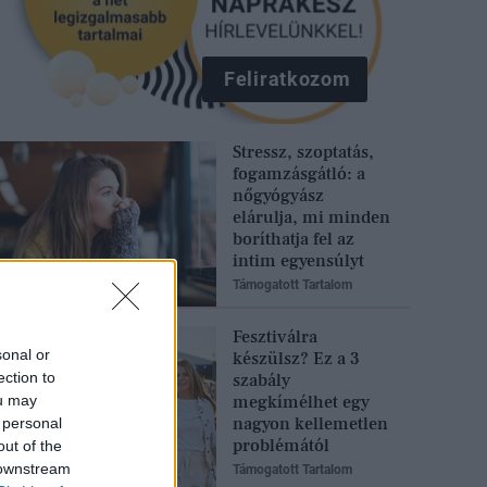
Feliratkozom
Stressz, szoptatás,
fogamzásgátló: a
nőgyógyász
elárulja, mi minden
boríthatja fel az
intim egyensúlyt
Támogatott Tartalom
Fesztiválra
sonal or
készülsz? Ez a 3
ection to
szabály
ou may
megkímélhet egy
nagyon kellemetlen
 personal
problémától
out of the
 downstream
Támogatott Tartalom