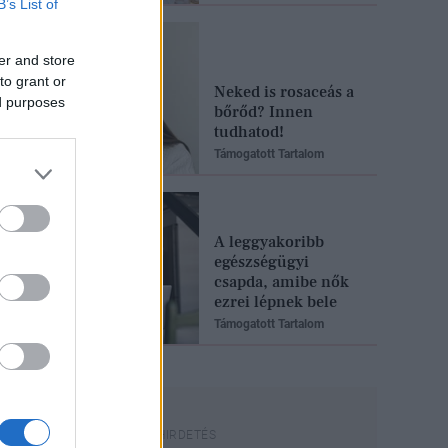
B’s List of
er and store
to grant or
Neked is rosaceás a
ed purposes
bőrőd? Innen
tudhatod!
Támogatott Tartalom
A leggyakoribb
egészségügyi
csapda, amibe nők
ezrei lépnek bele
Támogatott Tartalom