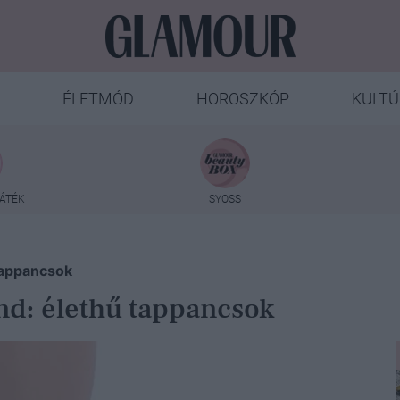
ÉLETMÓD
HOROSZKÓP
KULTÚ
ÁTÉK
SYOSS
 tappancsok
end: élethű tappancsok