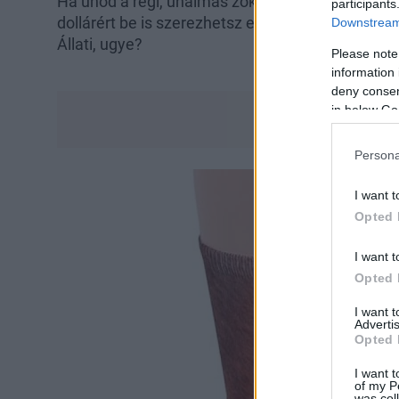
Ha unod a régi, unalmas zoknikat és szeretnél fe
participants
dollárért be is szerezhetsz egy párat a whatone
Downstream 
Állati, ugye?
Please note
information 
deny consent
in below Go
Persona
I want t
Opted 
I want t
Opted 
I want 
Advertis
Opted 
I want t
of my P
was col