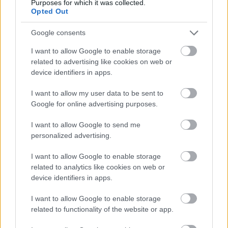
Purposes for which it was collected.
Megosztás
Messengeren
Opted Out
Google consents
Itt állíthatod be
, hogy a Google
keresőben könnyebben megtaláld a
I want to allow Google to enable storage
glamour.hu cikkeit
related to advertising like cookies on web or
device identifiers in apps.
I want to allow my user data to be sent to
Google for online advertising purposes.
I want to allow Google to send me
personalized advertising.
I want to allow Google to enable storage
related to analytics like cookies on web or
device identifiers in apps.
I want to allow Google to enable storage
related to functionality of the website or app.
PLASZTIKA
MŰANYAG
FURLA
PULL AND BEAR