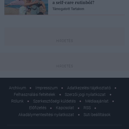
a self-care rutinból?
Támogatott Tartalom
Archívum
Impresszum
Adatkezelési tájékoztató
Felhasználási feltételek
Szerzői jogi nyilatkozat
Rólunk
Szerkesztőségi küldetés
Médiaajánlat
Előfizetés
Kapcsolat
RSS
Akadálymentesítési nyilatkozat
Süti beállítások