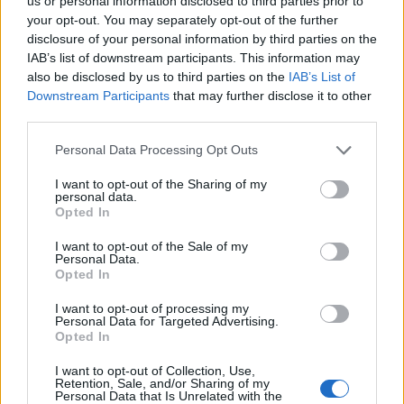
us or personal information disclosed to third parties prior to
your opt-out. You may separately opt-out of the further
disclosure of your personal information by third parties on the
IAB’s list of downstream participants. This information may
also be disclosed by us to third parties on the
IAB’s List of
Downstream Participants
that may further disclose it to other
third parties.
Please note that this website/app uses one or more Google
Personal Data Processing Opt Outs
services and may gather and store information including but
not limited to your visit or usage behaviour. You may click to
I want to opt-out of the Sharing of my
personal data.
grant or deny consent to Google and its third-party tags to
Opted In
use your data for below specified purposes in below Google
consent section.
I want to opt-out of the Sale of my
Personal Data.
Opted In
I want to opt-out of processing my
Personal Data for Targeted Advertising.
Opted In
I want to opt-out of Collection, Use,
Retention, Sale, and/or Sharing of my
Personal Data that Is Unrelated with the
Küldés