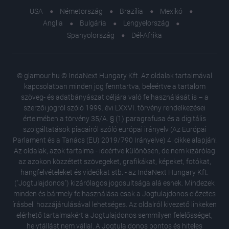
USA
Németország
Brazília
Mexikó
Anglia
Bulgária
Lengyelország
Spanyolország
Dél-Afrika
© glamour.hu © IndaNext Hungary Kft. Az oldalak tartalmával
kapcsolatban minden jog fenntartva, beleértve a tartalom
szöveg- és adatbányászat céljára való felhasználását is – a
szerzői jogról szóló 1999. évi LXXVI. törvény rendelkezései
értelmében a törvény 35/A. § (1) paragrafusa és a digitális
szolgáltatások piacairól szóló európai irányelv (Az Európai
Parlament és a Tanács (EU) 2019/790 Irányelve) 4. cikke alapján!
Az oldalak, azok tartalma - ideértve különösen, de nem kizárólag
az azokon közzétett szövegeket, grafikákat, képeket, fotókat,
hangfelvételeket és videókat stb. - az IndaNext Hungary Kft.
("Jogtulajdonos") kizárólagos jogosultsága alá esnek. Mindezek
minden és bármely felhasználása csak a Jogtulajdonos előzetes
írásbeli hozzájárulásával lehetséges. Az oldalról kivezető linkeken
elérhető tartalmakért a Jogtulajdonos semmilyen felelősséget,
helytállást nem vállal. A Jogtulajdonos pontos és hiteles
Különle