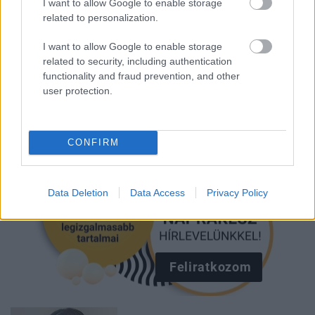
I want to allow Google to enable storage
BERSHKA
KIEGÉSZÍTŐ
related to personalization.
I want to allow Google to enable storage
Kövesd a Glamour cikkeit a
Google hírekben
is!
related to security, including authentication
functionality and fraud prevention, and other
user protection.
CONFIRM
Data Deletion
Data Access
Privacy Policy
Feliratkozom