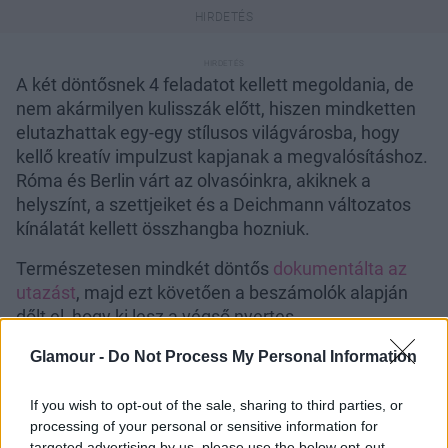
A két döntősnek 4 feladatot kellett megoldania, de
nem akármilyen kulisszák előtt, hiszen mindketten
elutazhattak egy-egy stílusos világvárosba, hogy
kellő kreatív impulzust kapjanak a megvalósításhoz.
Róma és Berlin várt az olvasóinkra, akiknek a
helyszínt, a szettjeiket és a Deichmann változatos
kínálatát kellett összhangba hozniuk.
Természetesen mindkét döntős
dokumentálta az
utazást
, majd ezt követően a beszámolók alapján
dőlt el, hogy ki lesz a végső nyertes.
Glamour -
Do Not Process My Personal Information
If you wish to opt-out of the sale, sharing to third parties, or
processing of your personal or sensitive information for
targeted advertising by us, please use the below opt-out