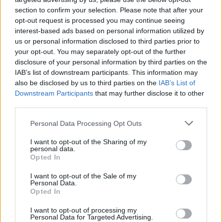
Úgy látszik, hogy Róma most egy picivel inspirálóbb
section to confirm your selection. Please note that after your
volt, hiszen a GLAMOUR és Deichmann közös
opt-out request is processed you may continue seeing
játékát végül Kozák Orsolya nyerte! Gratulálunk!
interest-based ads based on personal information utilized by
us or personal information disclosed to third parties prior to
your opt-out. You may separately opt-out of the further
disclosure of your personal information by third parties on the
IAB’s list of downstream participants. This information may
also be disclosed by us to third parties on the
IAB’s List of
Downstream Participants
that may further disclose it to other
third parties.
Please note that this website/app uses one or more Google
Personal Data Processing Opt Outs
services and may gather and store information including but
not limited to your visit or usage behaviour. You may click to
I want to opt-out of the Sharing of my
personal data.
grant or deny consent to Google and its third-party tags to
Opted In
use your data for below specified purposes in below Google
consent section.
I want to opt-out of the Sale of my
Personal Data.
Opted In
I want to opt-out of processing my
Personal Data for Targeted Advertising.