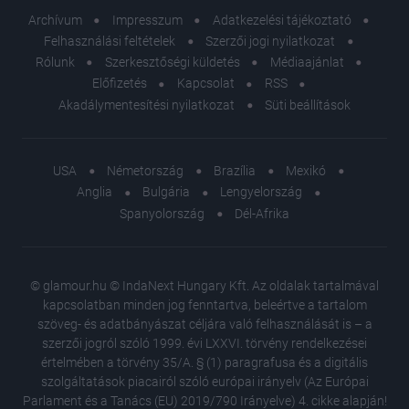
Archívum
Impresszum
Adatkezelési tájékoztató
Felhasználási feltételek
Szerzői jogi nyilatkozat
Rólunk
Szerkesztőségi küldetés
Médiaajánlat
Előfizetés
Kapcsolat
RSS
Akadálymentesítési nyilatkozat
Süti beállítások
USA
Németország
Brazília
Mexikó
Anglia
Bulgária
Lengyelország
Spanyolország
Dél-Afrika
© glamour.hu © IndaNext Hungary Kft. Az oldalak tartalmával
kapcsolatban minden jog fenntartva, beleértve a tartalom
szöveg- és adatbányászat céljára való felhasználását is – a
szerzői jogról szóló 1999. évi LXXVI. törvény rendelkezései
értelmében a törvény 35/A. § (1) paragrafusa és a digitális
szolgáltatások piacairól szóló európai irányelv (Az Európai
Parlament és a Tanács (EU) 2019/790 Irányelve) 4. cikke alapján!