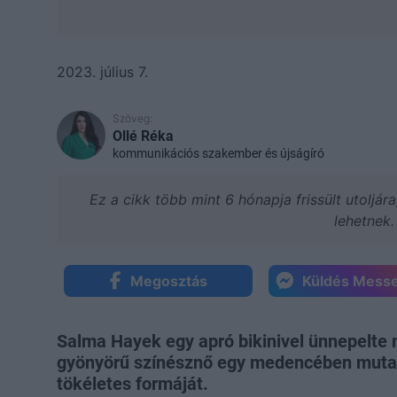
2023. július 7.
Szöveg:
Ollé Réka
kommunikációs szakember és újságíró
Ez a cikk több mint 6 hónapja frissült utoljár
lehetnek.
Megosztás
Küldés Mess
Salma Hayek egy apró bikinivel ünnepelte 
gyönyörű színésznő egy medencében mutat
tökéletes formáját.