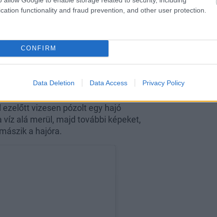
cation functionality and fraud prevention, and other user protection.
Florence Pugh teljesen
áttetsző ruhában
szabadította fel a
CONFIRM
melleit
Data Deletion
Data Access
Privacy Policy
istennő bikinis fotókkal árasztotta el
ezelőtt vizesen pózolt egy hajó
a víz alá merül, majd további képeket,
mászik a hajóra.