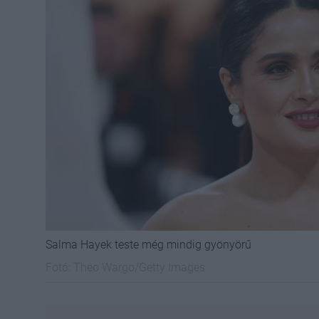
Salma Hayek teste még mindig gyönyörű
Fotó:
Theo Wargo/Getty Images