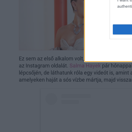
authenti
Ez sem az első alkalom volt, hogy a megtestesült 
az Instagram oldalát.
Salma Hayek
pár hónappal 
lépcsőjén, de láthatunk róla egy videót is, amint 
amelyeken haját a sós vízbe mártja, majd vissza