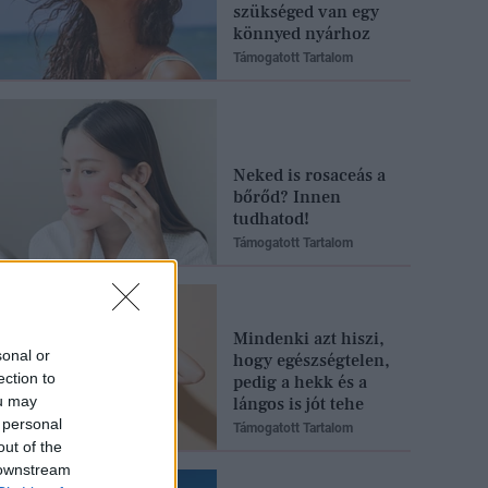
szükséged van egy
könnyed nyárhoz
Támogatott Tartalom
Neked is rosaceás a
bőrőd? Innen
tudhatod!
Támogatott Tartalom
Mindenki azt hiszi,
sonal or
hogy egészségtelen,
ection to
pedig a hekk és a
ou may
lángos is jót tehe
 personal
Támogatott Tartalom
out of the
 downstream