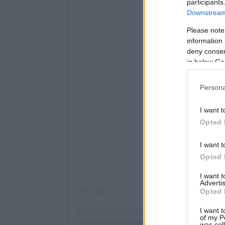
participants
Downstream 
Please note
information 
deny consent
in below Go
Persona
I want t
Opted 
I want t
Opted 
I want 
Advertis
Opted 
I want t
of my P
was col