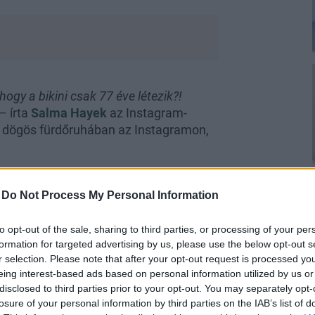
ogy a bikini csak 77 éve létezik?!
– írta
Salma Hayek
az Instagram-
 dögös fürdőruhában az Instagramon,
-
Do Not Process My Personal Information
to opt-out of the sale, sharing to third parties, or processing of your per
formation for targeted advertising by us, please use the below opt-out s
r selection. Please note that after your opt-out request is processed y
eing interest-based ads based on personal information utilized by us or
disclosed to third parties prior to your opt-out. You may separately opt-
losure of your personal information by third parties on the IAB’s list of