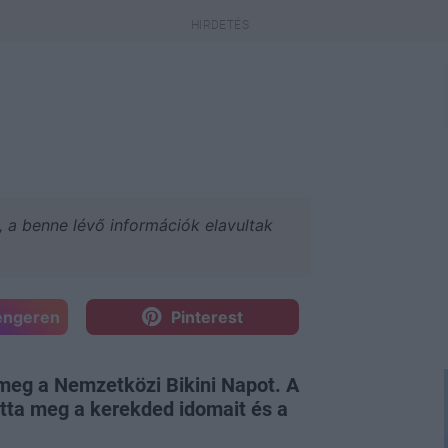
a, a benne lévő információk elavultak
engeren
Pinterest
meg a Nemzetközi Bikini Napot. A
ta meg a kerekded idomait és a