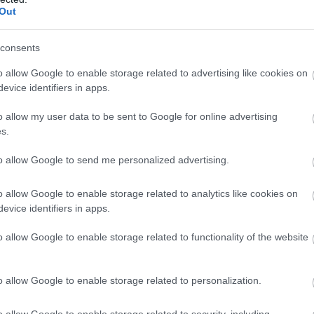
Out
consents
o allow Google to enable storage related to advertising like cookies on
lanul tarol
evice identifiers in apps.
ész fotókat tett közzé.
„Néhányan
o allow my user data to be sent to Google for online advertising
inden nap értékes. Imádd a hetedet,
s.
tjához Salma Hayek. A színésznő a
to allow Google to send me personalized advertising.
iben élvezte a tengeri hajókázását. Mi
em kell egy kevésbé napsütéses nyári
o allow Google to enable storage related to analytics like cookies on
 maga szépsége – a dolog csak
evice identifiers in apps.
rt!
o allow Google to enable storage related to functionality of the website
o allow Google to enable storage related to personalization.
o allow Google to enable storage related to security, including