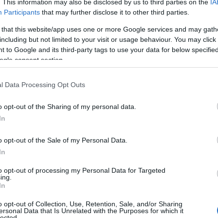
. This information may also be disclosed by us to third parties on the
IA
Participants
that may further disclose it to other third parties.
 that this website/app uses one or more Google services and may gath
including but not limited to your visit or usage behaviour. You may click 
 to Google and its third-party tags to use your data for below specifi
ogle consent section.
l Data Processing Opt Outs
o opt-out of the Sharing of my personal data.
In
o opt-out of the Sale of my Personal Data.
In
to opt-out of processing my Personal Data for Targeted
ing.
In
o opt-out of Collection, Use, Retention, Sale, and/or Sharing
ersonal Data that Is Unrelated with the Purposes for which it
lected.