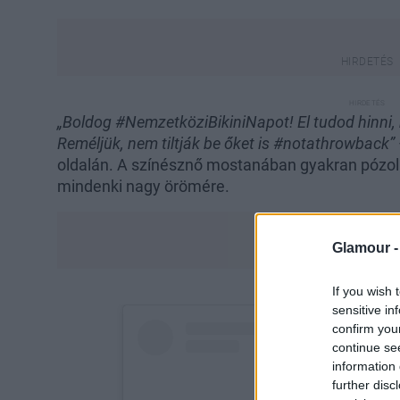
„Boldog #NemzetköziBikiniNapot! El tudod hinni, h
Reméljük, nem tiltják be őket is #notathrowback”
oldalán. A színésznő mostanában gyakran pózol
mindenki nagy örömére.
Glamour 
If you wish 
sensitive in
confirm you
continue se
information 
further disc