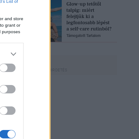
B’s List of
Glow-up tetőtől
talpig: miért
felejtjük ki a
er and store
legfontosabb lépést
to grant or
a self-care rutinból?
ed purposes
Támogatott Tartalom