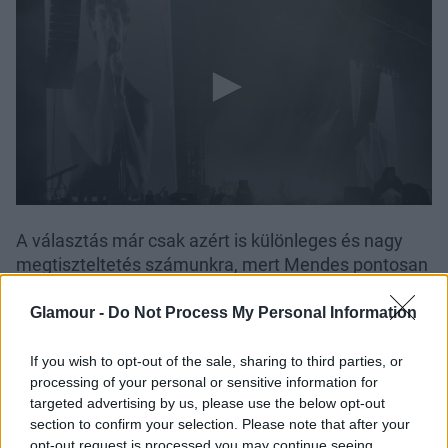
A választás már csak azért is különleges és nagy
megtiszteltetés számunkra, mert Mendes pontosan
a fellépésének napján, augusztus 8-án ünneplte
születésnapját. Egyébként
There's Nothing Holdin'
Glamour -
Do Not Process My Personal Information
Me Back
című slágerével nyitotta meg
magyarországi koncertjét, ami nagyon gyorsan egy
If you wish to opt-out of the sale, sharing to third parties, or
processing of your personal or sensitive information for
gigantikus születésnapi partiba csapott át. De
targeted advertising by us, please use the below opt-out
nemcsak
Shawn Mendes
ért fontos mérföldkőhöz,
section to confirm your selection. Please note that after your
hanem maga a Nanushka divatház is, ami idén most
opt-out request is processed you may continue seeing