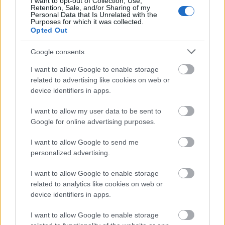
I want to opt-out of Collection, Use,
Retention, Sale, and/or Sharing of my
Personal Data that Is Unrelated with the
Purposes for which it was collected.
Opted Out
Google consents
I want to allow Google to enable storage
related to advertising like cookies on web or
device identifiers in apps.
I want to allow my user data to be sent to
Google for online advertising purposes.
Shawn Mendes nemcsak a Szigeten, de a Sunny Hill
fesztiválon is a Nanushka divatház tervezésében lépett fel
I want to allow Google to send me
Fotó:
Thomas Falcone
personalized advertising.
I want to allow Google to enable storage
related to analytics like cookies on web or
device identifiers in apps.
I want to allow Google to enable storage