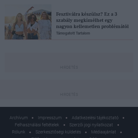
Fesztiválra készülsz? Ez a 3
szabály megkímélhet egy
nagyon kellemetlen problémától
Támogatott Tartalom
Archívum
Impresszum
Adatkezelési tájékoztató
Felhasználási feltételek
Szerzői jogi nyilatkozat
Rólunk
Szerkesztőségi küldetés
Médiaajánlat