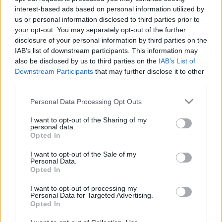
először csatlakozik a
londoni divathéthez
. 2026-os
interest-based ads based on personal information utilized by
tavaszi-nyári kollekciójukat szeptember 22-én
us or personal information disclosed to third parties prior to
láthatja a közönség a divatvilág talán legfontosabb
your opt-out. You may separately opt-out of the further
eseményén. Szívből gratulálunk a dupla sikerhez.
disclosure of your personal information by third parties on the
IAB’s list of downstream participants. This information may
also be disclosed by us to third parties on the
IAB’s List of
Downstream Participants
that may further disclose it to other
third parties.
Please note that this website/app uses one or more Google
Personal Data Processing Opt Outs
services and may gather and store information including but
not limited to your visit or usage behaviour. You may click to
I want to opt-out of the Sharing of my
personal data.
grant or deny consent to Google and its third-party tags to
Opted In
use your data for below specified purposes in below Google
consent section.
I want to opt-out of the Sale of my
Personal Data.
Opted In
I want to opt-out of processing my
Personal Data for Targeted Advertising.
Opted In