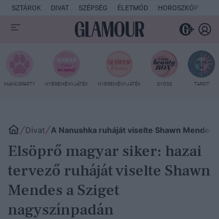
SZTÁROK
DIVAT
SZÉPSÉG
ÉLETMÓD
HOROSZKÓP
KU
MANCSPARTY
NYEREMÉNYJÁTÉK
NYEREMÉNYJÁTÉK
SYOSS
TAROT
Divat
A Nanushka ruháját viselte Shawn Mendes 
Elsöprő magyar siker: hazai
tervező ruháját viselte Shawn
Mendes a Sziget
nagyszínpadán