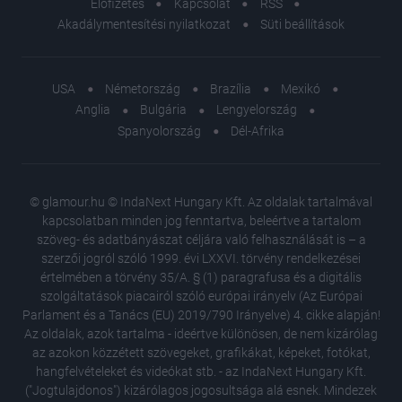
Előfizetés
Kapcsolat
RSS
Akadálymentesítési nyilatkozat
Süti beállítások
USA
Németország
Brazília
Mexikó
Anglia
Bulgária
Lengyelország
Spanyolország
Dél-Afrika
© glamour.hu © IndaNext Hungary Kft. Az oldalak tartalmával
kapcsolatban minden jog fenntartva, beleértve a tartalom
szöveg- és adatbányászat céljára való felhasználását is – a
szerzői jogról szóló 1999. évi LXXVI. törvény rendelkezései
értelmében a törvény 35/A. § (1) paragrafusa és a digitális
szolgáltatások piacairól szóló európai irányelv (Az Európai
Parlament és a Tanács (EU) 2019/790 Irányelve) 4. cikke alapján!
Az oldalak, azok tartalma - ideértve különösen, de nem kizárólag
az azokon közzétett szövegeket, grafikákat, képeket, fotókat,
hangfelvételeket és videókat stb. - az IndaNext Hungary Kft.
("Jogtulajdonos") kizárólagos jogosultsága alá esnek. Mindezek