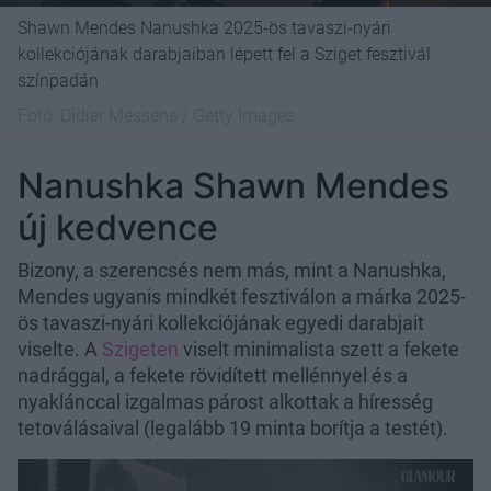
Shawn Mendes Nanushka 2025-ös tavaszi-nyári
kollekciójának darabjaiban lépett fel a Sziget fesztivál
színpadán
Fotó:
Didier Messens / Getty Images
Nanushka Shawn Mendes
új kedvence
Bizony, a szerencsés nem más, mint a Nanushka,
Mendes ugyanis mindkét fesztiválon a márka 2025-
ös tavaszi-nyári kollekciójának egyedi darabjait
viselte. A
Szigeten
viselt minimalista szett a fekete
nadrággal, a fekete rövidített mellénnyel és a
nyaklánccal izgalmas párost alkottak a híresség
tetoválásaival (legalább 19 minta borítja a testét).