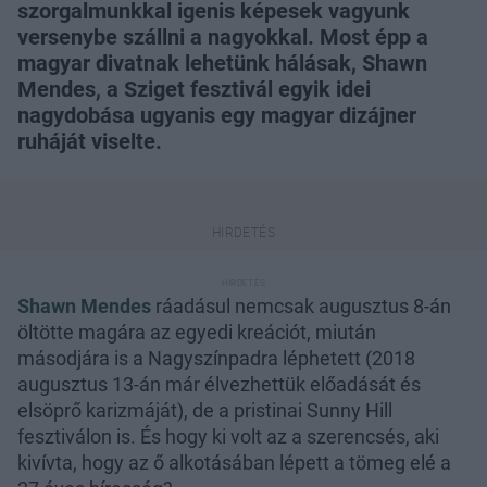
szorgalmunkkal igenis képesek vagyunk
versenybe szállni a nagyokkal. Most épp a
magyar divatnak lehetünk hálásak, Shawn
Mendes, a Sziget fesztivál egyik idei
nagydobása ugyanis egy magyar dizájner
ruháját viselte.
Shawn Mendes
ráadásul nemcsak augusztus 8-án
öltötte magára az egyedi kreációt, miután
másodjára is a Nagyszínpadra léphetett (2018
augusztus 13-án már élvezhettük előadását és
elsöprő karizmáját), de a pristinai Sunny Hill
fesztiválon is. És hogy ki volt az a szerencsés, aki
kivívta, hogy az ő alkotásában lépett a tömeg elé a