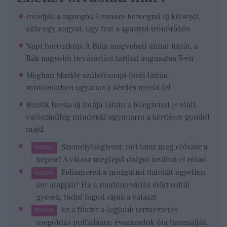
Imádják a rajongók Leonóra hercegnő új külsejét,
akár egy angyal, úgy fest a spanyol trónörökös
Napi horoszkóp: A Bika megveheti álmai házát, a
Rák nagyobb bevásárlást tarthat augusztus 5-én
Meghan Markle születésnapi fotói láttán
mindenkiben ugyanaz a kérdés merül fel
Buzsik Borka új fotója láttán a lélegzeted is eláll,
valószínűleg mindenki ugyanarra a kérdésre gondol
majd
Személyiségteszt: mit látsz meg először a
FEMINA
képen? A válasz meglepő dolgot árulhat el rólad
Felismered a mozgalmi dalokat egyetlen
FEMINA
sor alapján? Ha a rendszerváltás előtt voltál
gyerek, tudni fogod rájuk a választ
Ez a fűszer a legjobb természetes
DÍVÁNY
megoldás puffadásra: évszázadok óta használják