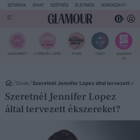
SZTÁROK
DIVAT
SZÉPSÉG
ÉLETMÓD
HOROSZKÓP
KU
MANCSPARTY
NYEREMÉNYJÁTÉK
SYOSS
TAROT
GLAMOUR
20
Divat
Szeretnél Jennifer Lopez által tervezett ék
Szeretnél Jennifer Lopez
által tervezett ékszereket?