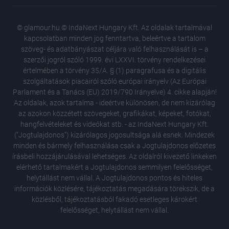
© glamour.hu © IndaNext Hungary Kft. Az oldalak tartalmával
kapcsolatban minden jog fenntartva, beleértve a tartalom
szöveg- és adatbányászat céljára való felhasználását is – a
szerzői jogról szóló 1999. évi LXXVI. törvény rendelkezései
értelmében a törvény 35/A. § (1) paragrafusa és a digitális
szolgáltatások piacairól szóló európai irányelv (Az Európai
Parlament és a Tanács (EU) 2019/790 Irányelve) 4. cikke alapján!
Az oldalak, azok tartalma - ideértve különösen, de nem kizárólag
az azokon közzétett szövegeket, grafikákat, képeket, fotókat,
hangfelvételeket és videókat stb. - az IndaNext Hungary Kft.
("Jogtulajdonos") kizárólagos jogosultsága alá esnek. Mindezek
minden és bármely felhasználása csak a Jogtulajdonos előzetes
írásbeli hozzájárulásával lehetséges. Az oldalról kivezető linkeken
elérhető tartalmakért a Jogtulajdonos semmilyen felelősséget,
helytállást nem vállal. A Jogtulajdonos pontos és hiteles
információk közlésére, tájékoztatás megadására törekszik, de a
Miért é
közlésből, tájékoztatásból fakadó esetleges károkért
Miközbe
felelősséget, helytállást nem vállal.
reményt