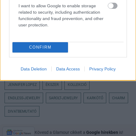
I want to allow Google to enable storage
related to security, including authentication
functionality and fraud prevention, and other
user protection.
CONFIRM
Data Deletion
Data Access
Privacy Policy
JENNIFER LOPEZ
ÉKSZER
KOLLEKCIÓ
ENDLESS-JEWELRY
SAROLT-JEWELRY
KARKÖTŐ
CHARM
DIVATBEMUTATÓ
Kövesd a Glamour cikkeit a
Google hírekben
is!