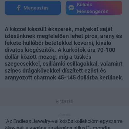
Küldés
Megosztás
Messengeren
A kézzel készült ékszerek, melyeket saját
ízlésünknek megfelelően lehet piros, arany és
fekete hüllőbőr betétekkel keverni, kiváló
divatos kiegészítők. A karkötők ára 70-100
dollár között mozog, míg a tüskés
szegecsekkel, csillámló csillagokkal, valamint
színes drágakövekkel díszített ezüst és
aranyozott charmok 45-145 dollárba kerülnek.
"Az Endless Jewelry-vel közös kollekcióm egyszerre
képviseli a vagány és elegáns stílust" - mondta