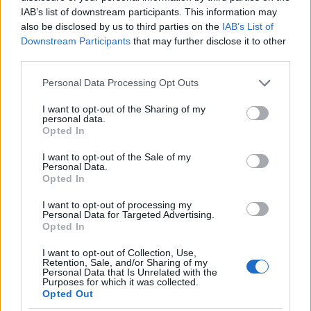
IAB’s list of downstream participants. This information may
also be disclosed by us to third parties on the
IAB’s List of
Downstream Participants
that may further disclose it to other
third parties.
Please note that this website/app uses one or more Google
Personal Data Processing Opt Outs
services and may gather and store information including but
Az ékszerkollekció darabjait te is beszerezheted az
not limited to your visit or usage behaviour. You may click to
I want to opt-out of the Sharing of my
personal data.
grant or deny consent to Google and its third-party tags to
Endless Jewelry webshopjából
.
Opted In
use your data for below specified purposes in below Google
consent section.
I want to opt-out of the Sale of my
Personal Data.
Opted In
I want to opt-out of processing my
Personal Data for Targeted Advertising.
Opted In
I want to opt-out of Collection, Use,
Retention, Sale, and/or Sharing of my
Personal Data that Is Unrelated with the
Purposes for which it was collected.
Opted Out