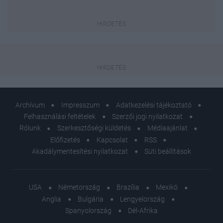
Archívum
Impresszum
Adatkezelési tájékoztató
Felhasználási feltételek
Szerzői jogi nyilatkozat
Rólunk
Szerkesztőségi küldetés
Médiaajánlat
Előfizetés
Kapcsolat
RSS
Akadálymentesítési nyilatkozat
Süti beállítások
USA
Németország
Brazília
Mexikó
Anglia
Bulgária
Lengyelország
Spanyolország
Dél-Afrika