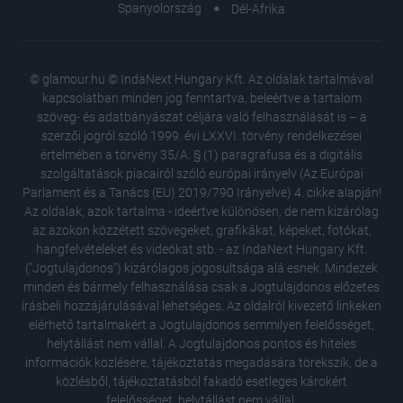
Spanyolország
Dél-Afrika
© glamour.hu © IndaNext Hungary Kft. Az oldalak tartalmával
kapcsolatban minden jog fenntartva, beleértve a tartalom
szöveg- és adatbányászat céljára való felhasználását is – a
szerzői jogról szóló 1999. évi LXXVI. törvény rendelkezései
értelmében a törvény 35/A. § (1) paragrafusa és a digitális
szolgáltatások piacairól szóló európai irányelv (Az Európai
Parlament és a Tanács (EU) 2019/790 Irányelve) 4. cikke alapján!
Az oldalak, azok tartalma - ideértve különösen, de nem kizárólag
az azokon közzétett szövegeket, grafikákat, képeket, fotókat,
hangfelvételeket és videókat stb. - az IndaNext Hungary Kft.
("Jogtulajdonos") kizárólagos jogosultsága alá esnek. Mindezek
minden és bármely felhasználása csak a Jogtulajdonos előzetes
írásbeli hozzájárulásával lehetséges. Az oldalról kivezető linkeken
elérhető tartalmakért a Jogtulajdonos semmilyen felelősséget,
helytállást nem vállal. A Jogtulajdonos pontos és hiteles
Hatalma
információk közlésére, tájékoztatás megadására törekszik, de a
a gyöny
közlésből, tájékoztatásból fakadó esetleges károkért
Műveltsé
felelősséget, helytállást nem vállal.