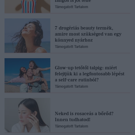
lángos is jót tehe
Támogatott Tartalom
7 drogériás beauty termék,
amire most szükséged van egy
könnyed nyárhoz
Támogatott Tartalom
Glow-up tetőtől talpig: miért
felejtjük ki a legfontosabb lépést
a self-care rutinból?
Támogatott Tartalom
Neked is rosaceás a bőrőd?
Innen tudhatod!
Támogatott Tartalom