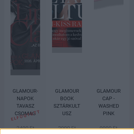
GLAMOUR-
GLAMOUR
GLAMOUR
NAPOK
BOOK
CAP -
TAVASZ
SZTÁRKULT
WASHED
CSOMAG
USZ
PINK
2490 Ft
2990 Ft
9990 Ft