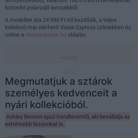
fémötvözetéből, valamint 100% UVA/UVB-védelmet
biztosító polarizált lencsékből.
A modellek ára 24 990 Ft-tól kezdődik, a teljes
kollekció már elérhető Vision Express üzletekben és
online a
visionexpress.hu
oldalán.
Megmutatjuk a sztárok
személyes kedvenceit a
nyári kollekcióból.
Ashley Benson igazi trendteremtő, aki bevállalja az
extrémebb fazonokat is.