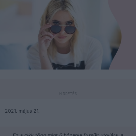
2021. május 21.
Ez a cikk több mint 6 hónapja frissült utoljára, a