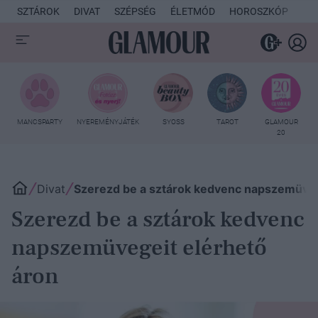
SZTÁROK
DIVAT
SZÉPSÉG
ÉLETMÓD
HOROSZKÓP
KU
MANCSPARTY
NYEREMÉNYJÁTÉK
SYOSS
TAROT
GLAMOUR
20
Divat
Szerezd be a sztárok kedvenc napszemüveg
Szerezd be a sztárok kedvenc
napszemüvegeit elérhető
áron