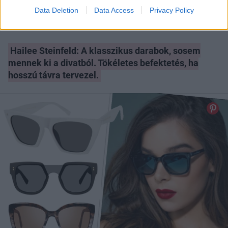
Data Deletion
Data Access
Privacy Policy
Hailee Steinfeld: A klasszikus darabok, sosem
mennek ki a divatból. Tökéletes befektetés, ha
hosszú távra tervezel.