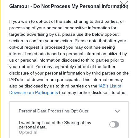
Glamour -
Do Not Process My Personal Information
Vásárlás
Vásárlás
Vásárlás
If you wish to opt-out of the sale, sharing to third parties, or
processing of your personal or sensitive information for
targeted advertising by us, please use the below opt-out
section to confirm your selection. Please note that after your
opt-out request is processed you may continue seeing
interest-based ads based on personal information utilized by
us or personal information disclosed to third parties prior to
your opt-out. You may separately opt-out of the further
disclosure of your personal information by third parties on the
IAB’s list of downstream participants. This information may
also be disclosed by us to third parties on the
IAB’s List of
Downstream Participants
that may further disclose it to other
third parties.
Please note that this website/app uses one or more Google
Personal Data Processing Opt Outs
Jamie Foxx: A maszkulin keretek mára már
services and may gather and store information including but
not limited to your visit or usage behaviour. You may click to
I want to opt-out of the Sharing of my
unisexé váltak.
personal data.
grant or deny consent to Google and its third-party tags to
Opted In
use your data for below specified purposes in below Google