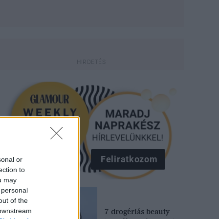
Feliratkozom
sonal or
ection to
ou may
 personal
out of the
 downstream
7 drogériás beauty