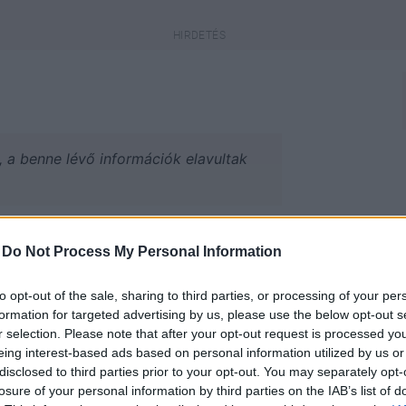
a, a benne lévő információk elavultak
engeren
Pinterest
-
Do Not Process My Personal Information
to opt-out of the sale, sharing to third parties, or processing of your per
juk, kik lesznek 2015-től az új
formation for targeted advertising by us, please use the below opt-out s
r selection. Please note that after your opt-out request is processed y
eing interest-based ads based on personal information utilized by us or
disclosed to third parties prior to your opt-out. You may separately opt-
losure of your personal information by third parties on the IAB’s list of