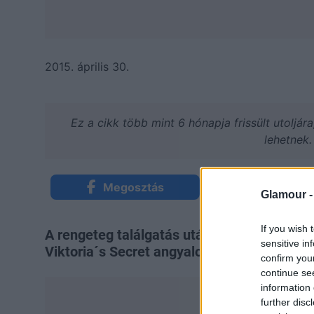
2015. április 30.
Ez a cikk több mint 6 hónapja frissült utoljár
lehetnek.
Megosztás
Küldés Mess
Glamour 
If you wish 
A rengeteg találgatás után végre megtudhat
sensitive in
Viktoria´s Secret angyalok.
confirm you
continue se
information 
further disc