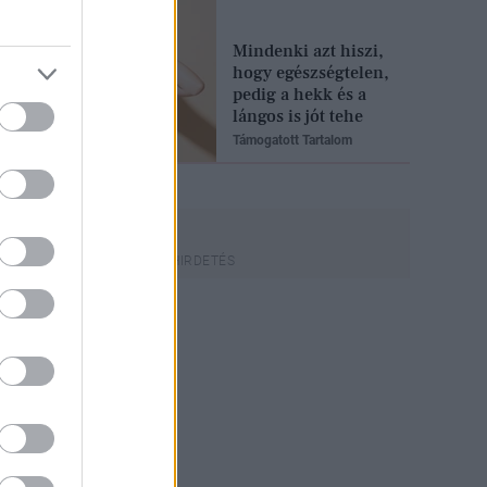
Mindenki azt hiszi,
hogy egészségtelen,
pedig a hekk és a
lángos is jót tehe
Támogatott Tartalom