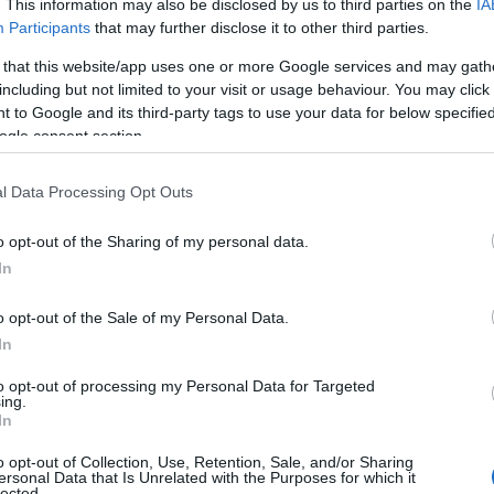
. This information may also be disclosed by us to third parties on the
IA
Participants
that may further disclose it to other third parties.
 that this website/app uses one or more Google services and may gath
y Karlie
Kloss és Doutzen Kroes is
including but not limited to your visit or usage behaviour. You may click 
bban távozó gyönyörű modellek
 to Google and its third-party tags to use your data for below specifi
a világ legnézettebb divateseményét
ogle consent section.
konokat kezdenek felépíteni. Ugyan
 is
rebesgetik
, de még így is olyan
l Data Processing Opt Outs
mint Lily Aldridge, Behati Prinsloo és
egy, hanem rögtön 10 új angyalt
o opt-out of the Sharing of my personal data.
In
vül gyönyörű modelleknek fenntartani a
o opt-out of the Sale of my Personal Data.
In
to opt-out of processing my Personal Data for Targeted
ing.
In
o opt-out of Collection, Use, Retention, Sale, and/or Sharing
ersonal Data that Is Unrelated with the Purposes for which it
tön megtudhatod a legfontosabb
lected.