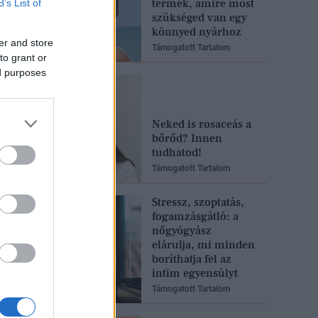
termék, amire most
B’s List of
szükséged van egy
könnyed nyárhoz
er and store
Támogatott Tartalom
to grant or
ed purposes
Neked is rosaceás a
bőrőd? Innen
tudhatod!
Támogatott Tartalom
Stressz, szoptatás,
fogamzásgátló: a
nőgyógyász
elárulja, mi minden
boríthatja fel az
intim egyensúlyt
Támogatott Tartalom