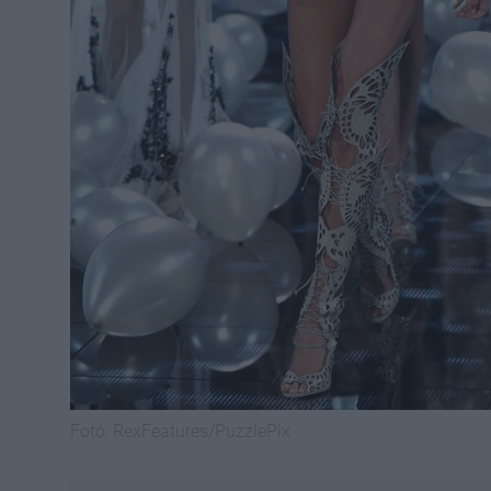
Fotó:
RexFeatures/PuzzlePix