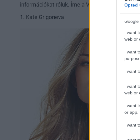
információkat róluk. Íme a Victoria´s Secret 10 ú
Opted 
1. Kate Grigorieva
Google 
I want t
web or d
I want t
purpose
I want 
I want t
web or d
I want t
or app.
I want t
I want t