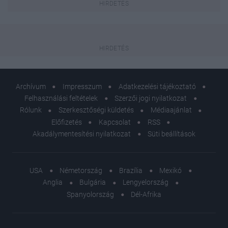
Archívum
Impresszum
Adatkezelési tájékoztató
Felhasználási feltételek
Szerzői jogi nyilatkozat
Rólunk
Szerkesztőségi küldetés
Médiaajánlat
Előfizetés
Kapcsolat
RSS
Akadálymentesítési nyilatkozat
Süti beállítások
USA
Németország
Brazília
Mexikó
Anglia
Bulgária
Lengyelország
Spanyolország
Dél-Afrika