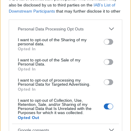
also be disclosed by us to third parties on the
IAB’s List of
Downstream Participants
that may further disclose it to other
third parties.
Please note that this website/app uses one or more Google
Personal Data Processing Opt Outs
services and may gather and store information including but
A Springfield 25. születésnapján most első sorban a
not limited to your visit or usage behaviour. You may click to
I want to opt-out of the Sharing of my
personal data.
fiúkra gondolt, de a csináld magad ingekkel
grant or deny consent to Google and its third-party tags to
Opted In
nemcsak a párod, hanem akár magadat is
use your data for below specified purposes in below Google
consent section.
meglepheted, hiszen már régóta tudjuk, hogy a férfi
I want to opt-out of the Sale of my
Personal Data.
ingeket között kincseket találhatunk, az új
Opted In
Springfield darabokra ez biztosan igaz.
I want to opt-out of processing my
Personal Data for Targeted Advertising.
Opted In
I want to opt-out of Collection, Use,
Retention, Sale, and/or Sharing of my
Personal Data that Is Unrelated with the
Purposes for which it was collected.
Opted Out
Google consents