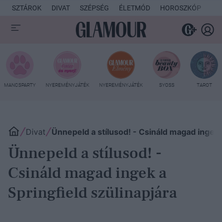
SZTÁROK
DIVAT
SZÉPSÉG
ÉLETMÓD
HOROSZKÓP
KU
MANCSPARTY
NYEREMÉNYJÁTÉK
NYEREMÉNYJÁTÉK
SYOSS
TAROT
Divat
Ünnepeld a stílusod! - Csináld magad ingek a
Ünnepeld a stílusod! -
Csináld magad ingek a
Springfield szülinapjára