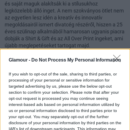
és saját maguk alakítsák ki a stílusukhoz
legközelebb álló inget. A nem szokványos ötlet nem
az egyetlen lesz idén a kreatív és innovatív
megoldásairól ismert divatcég részéről, hiszen a 25
éves szülinap alkalmából hamarosan ugyanis piacra
dobják a Shirt & Gift és az All Over Print ingeket, ami
újabb meglepetéseket tartogat majd.
Addig is már elérhetők a Springfield üzleteiben a DIY
Glamour -
Do Not Process My Personal Information
ingek: a Gallér á la carte három levehető, cserélhető
gallérű inget mutat be, amelyekhez három
If you wish to opt-out of the sale, sharing to third parties, or
különböző gallér jár (12 995 FT), a Gombkoktél
processing of your personal or sensitive information for
három csíkos és három kockás inget mutat be,
targeted advertising by us, please use the below opt-out
váltogatható gombokkal (10 995 FT) és a
section to confirm your selection. Please note that after your
legtitokzatosabb az Ing, ikon amely három
opt-out request is processed you may continue seeing
interest-based ads based on personal information utilized by
visszafogott mintájú inghez kínál meglepetést, egy
us or personal information disclosed to third parties prior to
mintát, amit bárhová feltehetsz az ingre, hogy
your opt-out. You may separately opt-out of the further
milyen mintát rejt az inged, az csak kicsomagolás
disclosure of your personal information by third parties on the
után derül ki (8995 FT).
IAB’s list of downstream participants. This information may