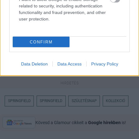
keresőben könnyebben megtaláld a
glamour.hu cikkeit
related to security, including authentication
functionality and fraud prevention, and other
user protection.
CONFIRM
Data Deletion
Data Access
Privacy Policy
SPRINGFIELD
SPRINGFIELD
SZÜLETÉSNAP
KOLLEKCIÓ
Kövesd a Glamour cikkeit a
Google hírekben
is!