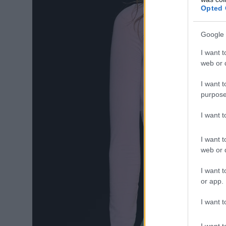
Opted 
Google 
I want t
web or d
I want t
purpose
I want 
I want t
web or d
I want t
or app.
I want t
I want t