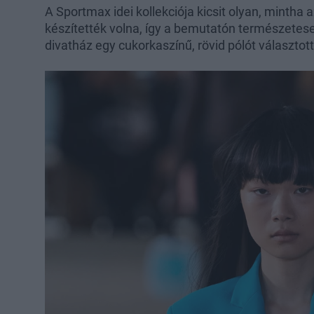
A Sportmax idei kollekciója kicsit olyan, mintha
készítették volna, így a bemutatón természetesen 
divatház egy cukorkaszínű, rövid pólót választott