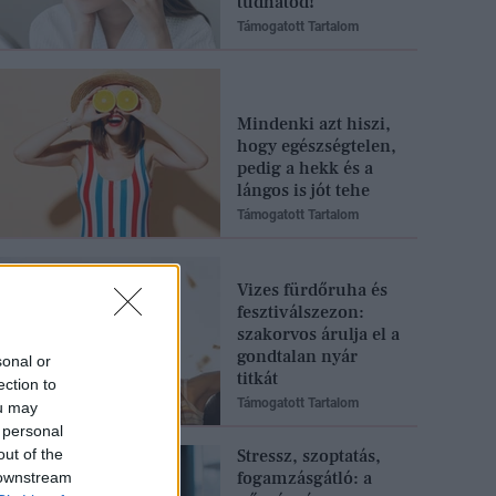
tudhatod!
Támogatott Tartalom
Mindenki azt hiszi,
hogy egészségtelen,
pedig a hekk és a
lángos is jót tehe
Támogatott Tartalom
Vizes fürdőruha és
fesztiválszezon:
szakorvos árulja el a
gondtalan nyár
sonal or
titkát
ection to
Támogatott Tartalom
ou may
 personal
out of the
Stressz, szoptatás,
fogamzásgátló: a
 downstream