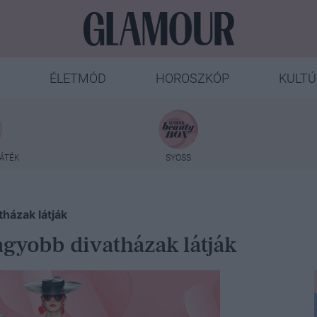
ÉLETMÓD
HOROSZKÓP
KULTÚ
ÁTÉK
SYOSS
házak látják
agyobb divatházak látják