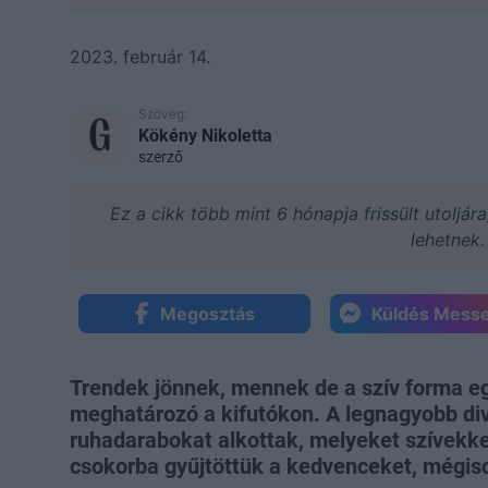
2023. február 14.
Szöveg:
Kökény Nikoletta
szerző
Ez a cikk több mint 6 hónapja frissült utoljár
lehetnek.
Megosztás
Küldés Mess
Trendek jönnek, mennek de a szív forma 
meghatározó a kifutókon. A legnagyobb div
ruhadarabokat alkottak, melyeket szívekke
csokorba gyűjtöttük a kedvenceket, mégis