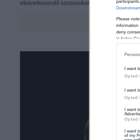
participants
elkövetkezendő szezonokat.
Downstream 
Please note
information 
deny consent
in below Go
Persona
I want t
Opted 
I want t
Opted 
I want 
Advertis
Opted 
I want t
of my P
was col