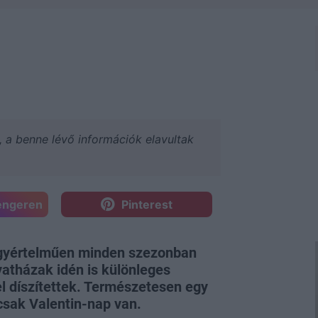
a, a benne lévő információk elavultak
engeren
Pinterest
egyértelműen minden szezonban
atházak idén is különleges
l díszítettek. Természetesen egy
csak Valentin-nap van.