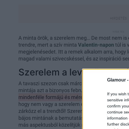
A minta örök, a szerelem meg… De most nem is e
trendre, mert a szív minta
Valentin-napon
túl is
megjelenésedet. Itt a remek alkalom arra, hogy 
magad valami szivecskéssel, és az inspiráció s
Szerelem a levegőben - é
Glamour 
A tavaszi szezon csak március végén indul, ám 
mintája azt a bizonyos február 14-ei hangulatot 
If you wish 
mindenféle formájú és méretű szív képében jel
sensitive in
hogy nem vagy a szerelem és a szeretet ünnepén
confirm you
zárkózz el a trendtől! Szerencsére a márkák új 
continue se
bájos mintának a bemutatására. A
Valentin-nap
information 
further disc
más aspektusból közelítjük meg a dolgot. Jöjjön 