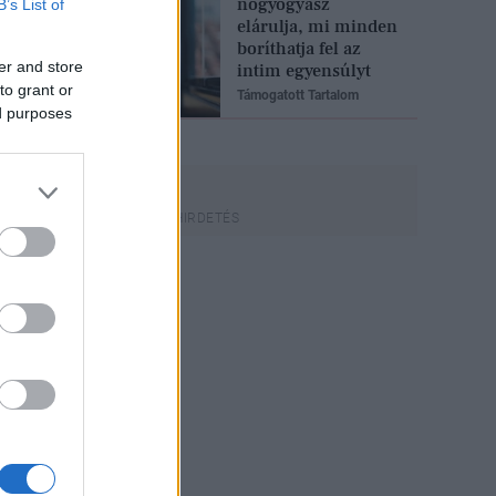
nőgyógyász
B’s List of
elárulja, mi minden
boríthatja fel az
er and store
intim egyensúlyt
to grant or
Támogatott Tartalom
ed purposes