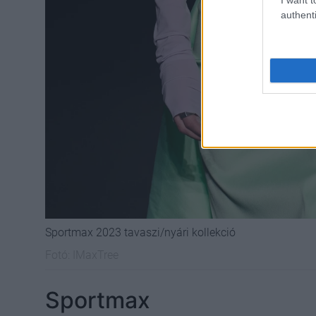
authenti
Sportmax 2023 tavaszi/nyári kollekció
Fotó:
IMaxTree
Sportmax