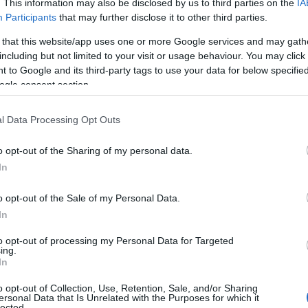
. This information may also be disclosed by us to third parties on the
IA
Participants
that may further disclose it to other third parties.
 that this website/app uses one or more Google services and may gath
including but not limited to your visit or usage behaviour. You may click 
 to Google and its third-party tags to use your data for below specifi
ogle consent section.
l Data Processing Opt Outs
o opt-out of the Sharing of my personal data.
In
o opt-out of the Sale of my Personal Data.
In
to opt-out of processing my Personal Data for Targeted
ing.
In
o opt-out of Collection, Use, Retention, Sale, and/or Sharing
ersonal Data that Is Unrelated with the Purposes for which it
lected.