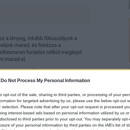
z a lényeg, inkább fókuszáljunk a
 velünk marad, és felrázza a
lelkiismeret-furdalás nélkül meglepd
em marad el.
s a ruhádon is
-
Do Not Process My Personal Information
a 2023-as trendek egyik kiemelkedő
árasztja.
A szeretet tavasszal
to opt-out of the sale, sharing to third parties, or processing of your per
enik meg
, olykor tetőtől talpig. Lehet,
formation for targeted advertising by us, please use the below opt-out s
ek a megszállottja, ennek ellenére ne
r selection. Please note that after your opt-out request is processed y
és érdekes módokat találtak ennek a
eing interest-based ads based on personal information utilized by us or
on
minden a szívről szól, de most egy
disclosed to third parties prior to your opt-out. You may separately opt-
losure of your personal information by third parties on the IAB’s list of
a minta, ami uralni fogja az